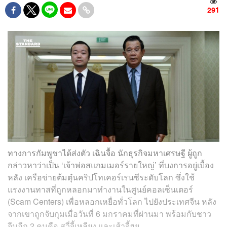
291
ทางการกัมพูชาได้ส่งตัว เฉินจื้อ นักธุรกิจมหาเศรษฐี ผู้ถูก
กล่าวหาว่าเป็น ‘เจ้าพ่อสแกมเมอร์รายใหญ่’ ที่บงการอยู่เบื้อง
หลัง เครือข่ายต้มตุ๋นคริปโทเคอร์เรนซีระดับโลก ซึ่งใช้
แรงงานทาสที่ถูกหลอกมาทำงานในศูนย์คอลเซ็นเตอร์
(Scam Centers) เพื่อหลอกเหยื่อทั่วโลก ไปยังประเทศจีน หลัง
จากเขาถูกจับกุมเมื่อวันที่ 6 มกราคมที่ผ่านมา พร้อมกับชาว
จีนอีก 2 คนคือ สวี่จี้เหลียง และเส้าจี้ฮุย