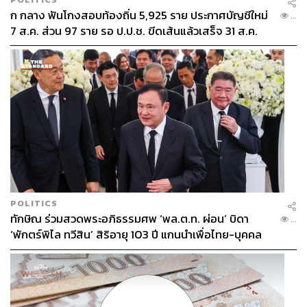
ก กลาง ฟันโกงสอบท้องถิ่น 5,925 ราย ประกาศบัญชีใหม่
...
7 ส.ค. ส่วน 97 ราย รอ ป.ป.ช. ขีดเส้นแล้วเสร็จ 31 ส.ค.
POLITICS
ทักษิณ ร่วมสวดพระอภิธรรมศพ ‘พล.ต.ท. ผ่อน’ บิดา
...
‘พักตร์พิไล ทวีสิน’ สิริอายุ 103 ปี แกนนำเพื่อไทย-บุคคล
หลากวงการร่วมอาลัย