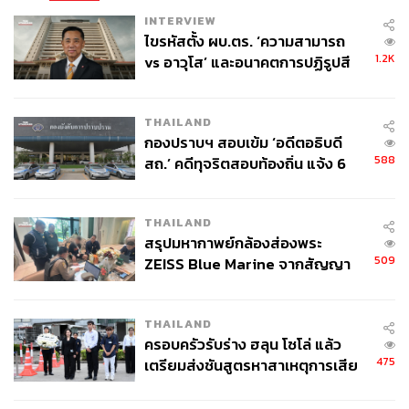
INTERVIEW
ไขรหัสตั้ง ผบ.ตร. ‘ความสามารถ
1.2K
vs อาวุโส’ และอนาคตการปฏิรูปสี
กากี กับ พล.ต.อ. เอก อังสนานนท์
THAILAND
กองปราบฯ สอบเข้ม ‘อดีตอธิบดี
588
สถ.’ คดีทุจริตสอบท้องถิ่น แจ้ง 6
ข้อหาหนัก จ่อชง ป.ป.ช. 12 ส.ค. นี้
THAILAND
สรุปมหากาพย์กล้องส่องพระ
509
ZEISS Blue Marine จากสัญญา
ผลิต 8.3 ล้าน สู่ข้อพิพาท ‘มา
เวลล์ฯ’ ฟ้อง ‘โทน บางแค’ ผิดนัด
THAILAND
จ่ายหนี้-แอบระบุแบรนด์
ครอบครัวรับร่าง ฮลุน โซโล่ แล้ว
475
เตรียมส่งชันสูตรหาสาเหตุการเสีย
ชีวิต