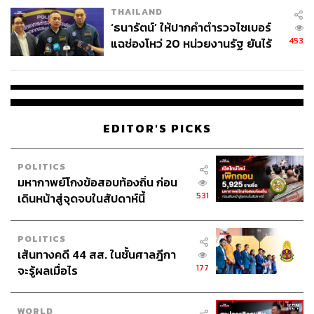
THAILAND
‘ธนารัตน์’ ให้ปากคำตำรวจไซเบอร์
453
แฉช่องโหว่ 20 หน่วยงานรัฐ ยันไร้
นัยทางการเมือง
EDITOR'S PICKS
POLITICS
มหากาพย์โกงข้อสอบท้องถิ่น ก่อน
531
เดินหน้าสู่จุดจบในสัปดาห์นี้
POLITICS
เส้นทางคดี 44 สส. ในชั้นศาลฎีกา
177
จะรู้ผลเมื่อไร
WORLD