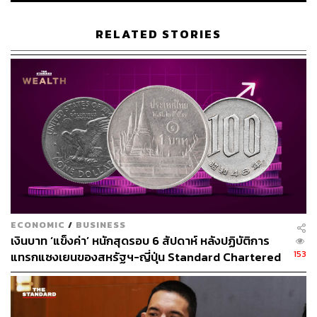
RELATED STORIES
(2) การตัดความเสี่ยงของชนชั้นนำ
นักวิเคราะห์มองว่า แม้ เฉินจื้อ จะเคยมีความสัมพันธ์ใกล้ชิด
กับผู้มีอำนาจในกัมพูชา แต่เมื่อคดีความขยายวงกว้าง จน
กลายเป็น ‘คดีฉ้อโกงคริปโทที่ใหญ่ที่สุดในโลก’ เขาจึงกลาย
เป็นภาระ มากกว่าที่จะเป็นสินทรัพย์ การเพิกถอนสัญชาติ
และส่งตัวเขาออกไป คือ ‘การตัดวงจร’ ความเชื่อมโยง เพื่อ
ป้องกันไม่ให้การสืบสวนสาวมาถึงตัวละครสำคัญอื่นๆ ใน
กัมพูชา
ECONOMIC
/
BUSINESS
(3) การกอบกู้ภาพลักษณ์ระดับนานาชาติ
เงินบาท ‘แข็งค่า’ หนักสุดรอบ 6 สัปดาห์ หลังปฏิบัติการ
153
แทรกแซงเยนของสหรัฐฯ-ญี่ปุ่น Standard Chartered
เปิดเป้าสิ้นปีนี้จ่อแข็งต่อแตะ 32.50 บาทต่อดอลลาร์
ที่ผ่านมา กัมพูชาถูก UN และสื่อทั่วโลกจับตามองในฐานะ
ศูนย์กลางเครือข่ายการค้ามนุษย์และแก๊งคอลเซ็นเตอร์ การ
จับกุมตัวผู้บงการรายใหญ่อย่างเฉินจื้อคือ ‘การสร้างภาพ