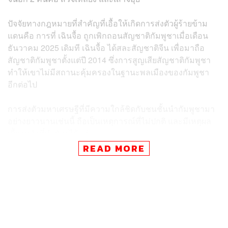
ปัจจัยทางกฎหมายที่สำคัญที่เอื้อให้เกิดการส่งตัวผู้ร้ายข้าม
แดนคือ การที่ เฉินจื้อ ถูกเพิกถอนสัญชาติกัมพูชาเมื่อเดือน
ธันวาคม 2025 เดิมที เฉินจื้อ ได้สละสัญชาติจีน เพื่อมาถือ
สัญชาติกัมพูชาตั้งแต่ปี 2014 ซึ่งการสูญเสียสัญชาติกัมพูชา
ทำให้เขาไม่มีสถานะคุ้มครองในฐานะพลเมืองของกัมพูชา
อีกต่อไป
การส่งตัวมหาเศรษฐีที่มีความใกล้ชิดกับชนชั้นนำกัมพูชามา
อย่างยาวนานเช่นนี้ ถือเป็นเหตุการณ์ที่ไม่ปกติ และมีเหตุผล
เบื้องหลังที่สำคัญ ได้แก่
READ MORE
(1) แรงกดดันจากมหาอำนาจ
การจับกุมและการส่งตัวครั้งนี้ไม่ได้เกิดขึ้นอย่างกะทันหัน แต่
เป็นผลสรุปของ ‘การสืบสวนสอบสวนร่วม’ (Joint
Investigation) กับหลายประเทศ เช่น จีน เกาหลีใต้ และ