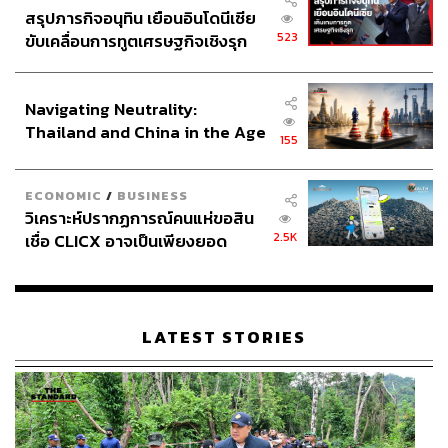
สรุปภารกิจอนุทิน เยือนอินโดนีเซีย
523
ขับเคลื่อนการทูตเศรษฐกิจเชิงรุก
ประกาศหุ้นส่วนยุทธศาสตร์ไทย –
อินโดนีเซีย
Navigating Neutrality:
Thailand and China in the Age
155
of a New Global Order
ECONOMIC
/
BUSINESS
วิเคราะห์ปรากฏการณ์คนแห่ขอสิน
2.5K
เชื่อ CLICX อาจเป็นเพียงยอด
ภูเขาน้ำแข็ง ของปัญหาหนี้ครัว
เรือนไทยที่ถูกซุกไว้
LATEST STORIES