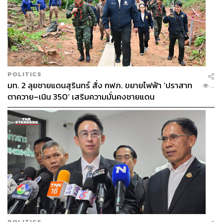
POLITICS
มท. 2 ลุยชายแดนสุรินทร์ สั่ง กฟภ. ขยายไฟฟ้า ‘ปราสาท
...
ตาควาย–เนิน 350’ เสริมความมั่นคงชายแดน
POLITICS