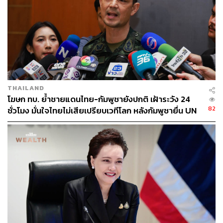
ลักษณ์’ ให้โลกรู้ว่ากัมพูชาเริ่มเอาจริงกับการปราบปราม
อาชญากรรมเหล่านี้ แม้ว่าในทางปฏิบัติธุรกิจเหล่านี้จะยังคง
ครองสัดส่วนอย่างมากในเศรษฐกิจของกัมพูชาก็ตาม
อ้างอิง:
https://www.bbc.com/news/articles/cy4q8e88n2vo
https://www.nytimes.com/2026/01/07/nyregion/chen-
THAILAND
zhi-scam-arrest-bitcoin.html
โฆษก ทบ. ย้ำชายแดนไทย-กัมพูชายังปกติ เฝ้าระวัง 24
https://www.reuters.com/world/china/cambodia-says-
82
ชั่วโมง มั่นใจไทยไม่เสียเปรียบเวทีโลก หลังกัมพูชายื่น UN
chen-zhi-among-3-extradited-china-after-transnation
รับรอง MOU43
al-crime-probe-2026-01-07/
TAGS:
สแกมเมอร์
ฟอกเงิน
คริปโทเคอร์เรนซี
United Kingdom
Chen Zhi (Vincent)
USA
China
Cambodia
มาตรการคว่ำบาตร
แรงงานทาส
อาชญากรรมข้ามชาติ