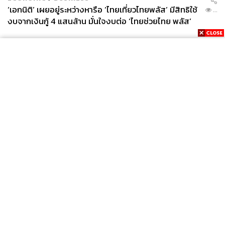
‘เอกนิติ’ เผยอยู่ระหว่างหารือ ‘ไทยเที่ยวไทยพลัส’ มีสิทธิใช้
...
งบจากเงินกู้ 4 แสนล้าน มั่นใจงบต่อ ‘ไทยช่วยไทย พลัส’
เฟส 2 มีเพียงพอ
News
Wealth
Pop
Podcast
Video
Now
Opinion
Careers
Events
Privacy
About
Contact
Policy
FOR
ADVERTISING
MEMBERSHIP