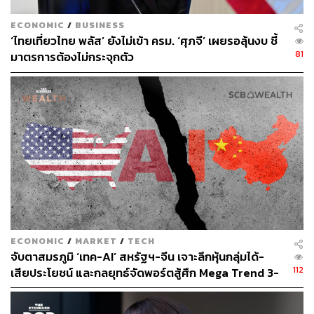
ECONOMIC
/
BUSINESS
‘ไทยเที่ยวไทย พลัส’ ยังไม่เข้า ครม. ‘ศุภจี’ เผยรอลุ้นงบ ชี้
81
มาตรการต้องไม่กระจุกตัว
291
ABOUT THE AUTHOR
ณรงค์กร มโนจันทร์เพ็ญ
Content Creator กองบรรณาธิการข่าว THE
STANDARD
ECONOMIC
/
MARKET
/
TECH
จับตาสมรภูมิ ‘เทค-AI’ สหรัฐฯ-จีน เจาะลึกหุ้นกลุ่มได้-
112
เสียประโยชน์ และกลยุทธ์จัดพอร์ตสู้ศึก Mega Trend 3-
5 ปีข้างหน้า