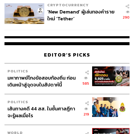
CRYPTOCURRENCY
‘New Demand’ ผู้เล่นทองคำราย
290
ใหม่ ‘Tether’
EDITOR'S PICKS
POLITICS
มหากาพย์โกงข้อสอบท้องถิ่น ก่อน
585
เดินหน้าสู่จุดจบในสัปดาห์นี้
POLITICS
เส้นทางคดี 44 สส. ในชั้นศาลฎีกา
219
จะรู้ผลเมื่อไร
WORLD