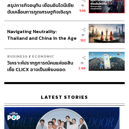
สรุปภารกิจอนุทิน เยือนอินโดนีเซีย
546
ขับเคลื่อนการทูตเศรษฐกิจเชิงรุก
ประกาศหุ้นส่วนยุทธศาสตร์ไทย –
อินโดนีเซีย
Navigating Neutrality:
Thailand and China in the Age
182
of a New Global Order
BUSINESS
/
ECONOMIC
วิเคราะห์ปรากฏการณ์คนแห่ขอสิน
2.6K
เชื่อ CLICX อาจเป็นเพียงยอด
ภูเขาน้ำแข็ง ของปัญหาหนี้ครัว
เรือนไทยที่ถูกซุกไว้
LATEST STORIES