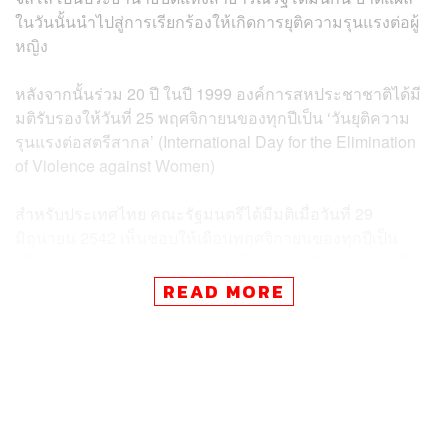
ในวันนั้นนำไปสู่การเรียกร้องให้เกิดการยุติความรุนแรงต่อผู้
หญิง
หลังจากนั้นร่วม 20 ปี ในปี 1999 องค์การสหประชาชาติได้มี
มติรับรองให้วันที่ 25 พฤศจิกายนของทุกปีเป็น ‘วันยุติความ
รุนแรงต่อสตรีสากล’ (International Day for the Elimination
of Violence against Women)
สำหรับประเทศไทย คณะรัฐมนตรีได้มีมติเมื่อวันที่ 29
มิถุนายน 2542 เห็นชอบให้เดือนพฤศจิกายนของทุกปีเป็น
‘เดือนรณรงค์ยุติความรุนแรงต่อเด็กและสตรี’ โดยทั่วโลกได้
ใช้สัญลักษณ์ริบบิ้นสีขาวเพื่อแสดงออกถึงการรณรงค์ยุติ
READ MORE
ความรุนแรงต่อเด็ก สตรี และความรุนแรงในครอบครัวด้วย
TAGS:
On This Day
ความรุนแรง
วันยุติความรุนแรงต่อสตรีสากล