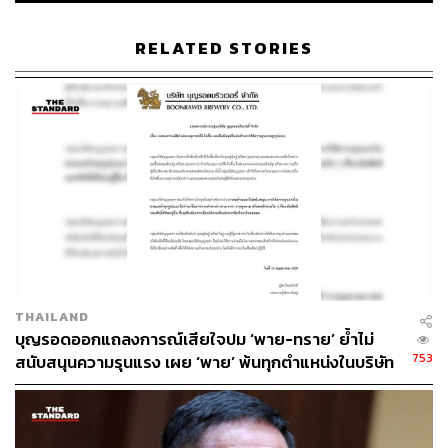
RELATED STORIES
THAILAND
บุญรอดออกแถลงการณ์เสียใจปม ‘พาย-ทราย’ ย้ำไม่
753
สนับสนุนความรุนแรง เผย ‘พาย’ พ้นทุกตำแหน่งในบริษัท
แล้ว