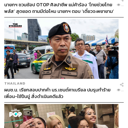
นายกฯ ชวนช้อป OTOP ศิลปาชีพ แม่ค้าร้อง ‘ไทยช่วยไทย
...
พลัส’ สุดยอด ถามมีต่อไหม นายกฯ ตอบ ‘เดี๋ยวจะพยายาม’
THAILAND
ผบช.น. เรียกสอบปากคำ นร.เซนต์คาเบรียล ปมรุมทำร้าย
...
เพื่อน-ใช้ปืนขู่ สั่งดำเนินคดีแล้ว