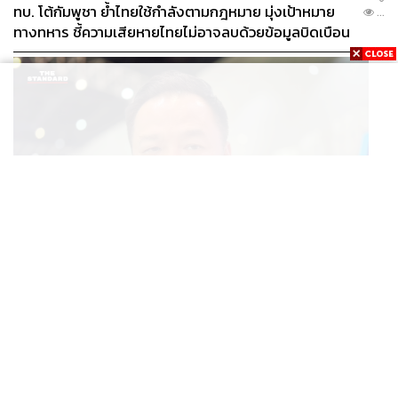
ทบ. โต้กัมพูชา ย้ำไทยใช้กำลังตามกฎหมาย มุ่งเป้าหมาย
...
ทางทหาร ชี้ความเสียหายไทยไม่อาจลบด้วยข้อมูลบิดเบือน
POLITICS
นายกฯ สั่งเข้มพกปืนนอกเคหสถาน ชี้ไม่ใช่เจ้าหน้าที่มีโทษ
...
อุกฉกรรจ์ ปืนถูกขโมยก่อเหตุ เจ้าของร่วมรับผิด