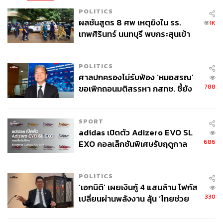
POLITICS
ผลชันสูตร 8 ศพ เหตุยิงใน รร.
1K
เทพศิรินทร์ นนทบุรี พบกระสุนเข้า
จุดสำคัญ ‘ศีรษะ-หน้าอก’ ครูถูกยิง
4 นัด จากระยะไกล
POLITICS
ศาลปกครองไม่รับฟ้อง ‘หมอสรณ’
788
ขอเพิกถอนมติสรรหา กสทช. ชี้ยัง
ไม่ใช่ผู้เดือดร้อนเสียหาย
SPORT
adidas เปิดตัว Adizero EVO SL
686
EXO คอลเล็กชันพิเศษรับฤดูกาล
College Football
POLITICS
‘เอกนิติ’ เผยเงินกู้ 4 แสนล้าน โฟกัส
330
เปลี่ยนผ่านพลังงาน ลุ้น ‘ไทยช่วย
ไทยพลัส’ เฟส 2 รอประเมินความ
เหมาะสม