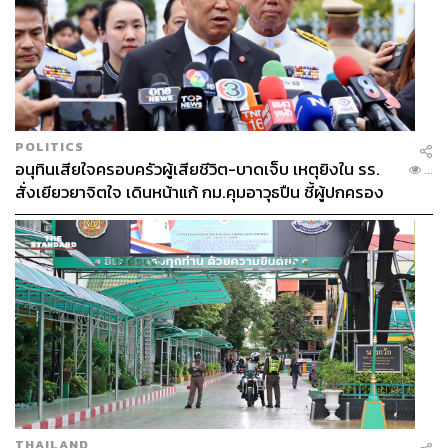
POLITICS
อนุทินเสียใจครอบครัวผู้เสียชีวิต-บาดเจ็บ เหตุยิงใน รร.
...
สั่งเยียวยาจิตใจ เดินหน้าแก้ กม.คุมอาวุธปืน ชี้ผู้ปกครอง
ต้องร่วมรับผิดชอบ
THAILAND