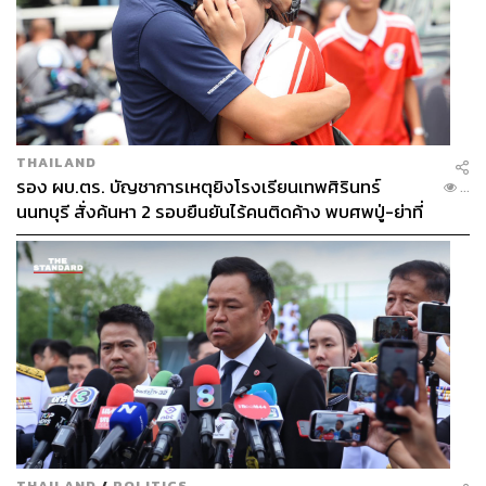
THAILAND
รอง ผบ.ตร. บัญชาการเหตุยิงโรงเรียนเทพศิรินทร์
...
นนทบุรี สั่งค้นหา 2 รอบยืนยันไร้คนติดค้าง พบศพปู่-ย่าที่
บ้านพักผู้ก่อเหตุ
THAILAND
/
POLITICS