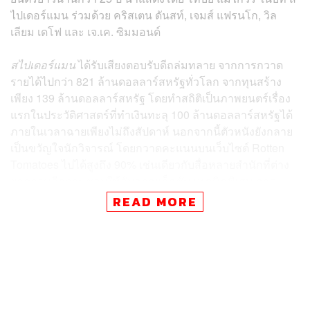
ไปเดอร์แมน ร่วมด้วย คริสเตน ดันสท์, เจมส์ แฟรนโก, วิล
เลียม เดโฟ และ เจ.เค. ซิมมอนด์
สไปเดอร์แมน
ได้รับเสียงตอบรับดีถล่มทลาย จากการกวาด
รายได้ไปกว่า 821 ล้านดอลลาร์สหรัฐทั่วโลก จากทุนสร้าง
เพียง 139 ล้านดอลลาร์สหรัฐ โดยทำสถิติเป็นภาพยนตร์เรื่อง
แรกในประวัติศาสตร์ที่ทำเงินทะลุ 100 ล้านดอลลาร์สหรัฐได้
ภายในเวลาฉายเพียงไม่ถึงสัปดาห์ นอกจากนี้ตัวหนังยังกลาย
เป็นขวัญใจนักวิจารณ์ โดยกวาดคะแนนบนเว็บไซต์ Rotten
Tomatoes ไปได้สูงถึง 90% เช่นเดียวกับสื่อหลายสำนักที่ต่าง
ยกความดีความชอบให้กับฉากแอ็กชัน เทคนิคพิเศษ การ
กำกับ และฝีมือของนักแสดงนำ
READ MORE
ตัวภาพยนตร์เล่าเรื่องราวของ ปีเตอร์ ปาร์กเกอร์ หนุ่ม
นอกคอกจากครอบครัวยากจน ผู้มีสติปัญญาปราดเปรื่อง โดย
ชีวิตของเขาต้องพลิกผันตลอดกาล เมื่อโดนแมงมุมซึ่งถูก
ดัดแปลงพันธุกรรมกัดเข้าแบบไม่ทันตั้งตัว ทำให้ปีเตอร์มีพละ
กำลังเหนือมนุษย์ สามารถปีนป่ายและพ่นใยแมงมุมได้ ก่อน