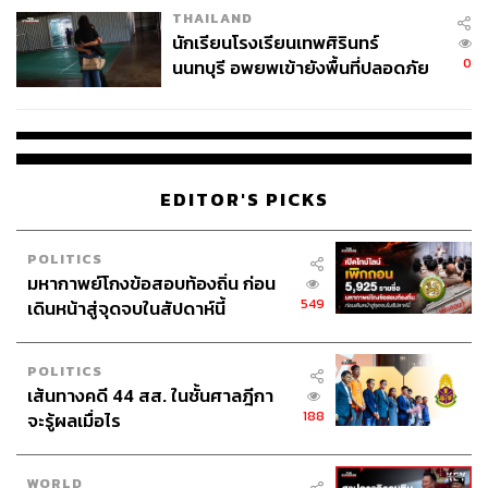
THAILAND
นักเรียนโรงเรียนเทพศิรินทร์
0
นนทบุรี อพยพเข้ายังพื้นที่ปลอดภัย
ชั่วคราว หลังเหตุใช้อาวุธปืนภายใน
โรงเรียนคลี่คลาย
EDITOR'S PICKS
POLITICS
มหากาพย์โกงข้อสอบท้องถิ่น ก่อน
549
เดินหน้าสู่จุดจบในสัปดาห์นี้
POLITICS
เส้นทางคดี 44 สส. ในชั้นศาลฎีกา
188
จะรู้ผลเมื่อไร
WORLD