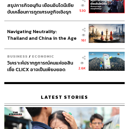
สรุปภารกิจอนุทิน เยือนอินโดนีเซีย
530
ขับเคลื่อนการทูตเศรษฐกิจเชิงรุก
ประกาศหุ้นส่วนยุทธศาสตร์ไทย –
อินโดนีเซีย
Navigating Neutrality:
Thailand and China in the Age
161
of a New Global Order
BUSINESS
/
ECONOMIC
วิเคราะห์ปรากฏการณ์คนแห่ขอสิน
2.6K
เชื่อ CLICX อาจเป็นเพียงยอด
ภูเขาน้ำแข็ง ของปัญหาหนี้ครัว
เรือนไทยที่ถูกซุกไว้
LATEST STORIES