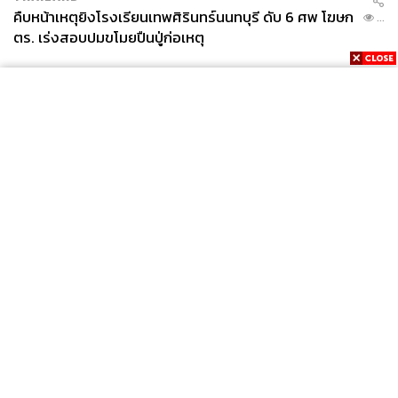
คืบหน้าเหตุยิงโรงเรียนเทพศิรินทร์นนทบุรี ดับ 6 ศพ โฆษก
...
ตร. เร่งสอบปมขโมยปืนปู่ก่อเหตุ
News
Wealth
Pop
Podcast
Video
Now
Opinion
Careers
Events
Privacy
About
Contact
Policy
FOR
ADVERTISING
MEMBERSHIP