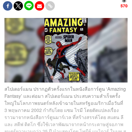
570
สไปเดอร์แมน ปรากฏตัวครั้งแรกในหนังสือการ์ตูน ‘Amazing
Fantasy’ และต่อมา สไปเดอร์แมน ประสบความสำเร็จครั้ง
ใหญ่ในโลกภาพยนตร์หลังเข้าฉายในสหรัฐอเมริกาเมื่อวันที่
3 พฤษภาคม 2002 กำกับโดย แซม ไรมี โดยดัดแปลงเรื่อง
ราวมาจากหนังสือการ์ตูนมาร์เวล ที่สร้างสรรค์โดย สแตน ลี
และ สตีฟ ดิตโก ซึ่งใช้เวลาพัฒนาจากหน้ากระดาษสู่จอภาพ
ยนตร์ยาวนานกว่า 25 ปี นำแสดงโดย โทบีย์ แมไกวร์ ในบท ส