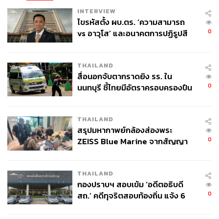
INTERVIEW
ไขรหัสตั้ง ผบ.ตร. ‘ความสามารถ
0
vs อาวุโส’ และอนาคตการปฏิรูปสี
กากี กับ พล.ต.อ. เอก อังสนานนท์
THAILAND
สื่อนอกจับตากราดยิง รร. ใน
0
นนทบุรี ชี้ไทยมีอัตราครอบครองปืน
สูงในระดับต้นของภูมิภาค
THAILAND
สรุปมหากาพย์กล้องส่องพระ
0
ZEISS Blue Marine จากสัญญา
ผลิต 8.3 ล้าน สู่ข้อพิพาท ‘มา
เวลล์ฯ’ ฟ้อง ‘โทน บางแค’ ผิดนัด
THAILAND
จ่ายหนี้-แอบระบุแบรนด์
กองปราบฯ สอบเข้ม ‘อดีตอธิบดี
0
สถ.’ คดีทุจริตสอบท้องถิ่น แจ้ง 6
ข้อหาหนัก จ่อชง ป.ป.ช. 12 ส.ค. นี้