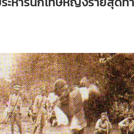
ประหารนักโทษหญิงรายสุดท้