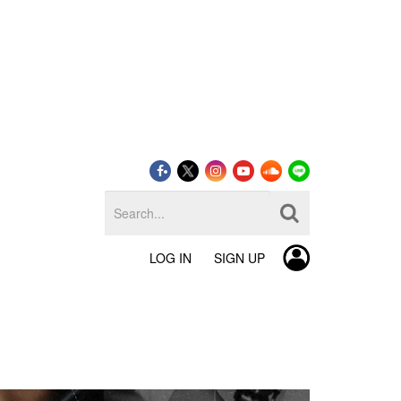
LOG IN
SIGN UP