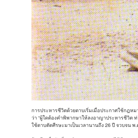
การประหารชีวิตด้วยดาบเริ่มเมื่อประกาศใช้กฎหมา
ว่า “ผู้ใดต้องคำพิพากษาให้ลงอาญาประหารชีวิต ท
ใช้ดาบตัดศีรษะมาเป็นเวลานานถึง 26 ปี จวบจน พ.ศ