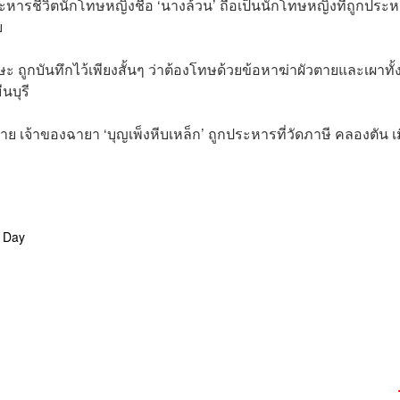
ประหารชีวิตนักโทษหญิงชื่อ ‘นางล้วน’ ถือเป็นนักโทษหญิงที่ถูกประ
ย
ะ ถูกบันทึกไว้เพียงสั้นๆ ว่าต้องโทษด้วยข้อหาฆ่าผัวตายและเผาทั้
นบุรี
ชาย เจ้าของฉายา ‘บุญเพ็งหีบเหล็ก’ ถูกประหารที่วัดภาษี คลองตัน เม
 Day