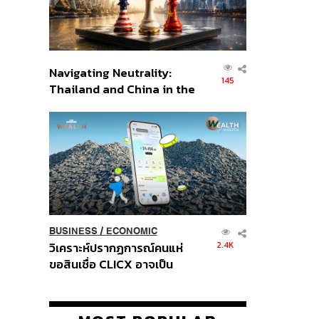
Navigating Neutrality:
145
Thailand and China in the
Age of a New Global
Order
BUSINESS
/
ECONOMIC
2.4K
วิเคราะห์ปรากฏการณ์คนแห่
ขอสินเชื่อ CLICX อาจเป็น
เพียงยอดภูเขาน้ำแข็ง ของ
ปัญหาหนี้ครัวเรือนไทยที่ถูกซุก
ไว้