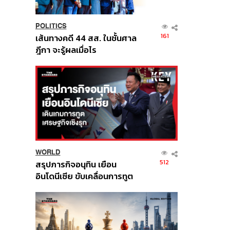
POLITICS
161
เส้นทางคดี 44 สส. ในชั้นศาล
ฎีกา จะรู้ผลเมื่อไร
WORLD
512
สรุปภารกิจอนุทิน เยือน
อินโดนีเซีย ขับเคลื่อนการทูต
เศรษฐกิจเชิงรุก ประกาศหุ้น
ส่วนยุทธศาสตร์ไทย –
อินโดนีเซีย