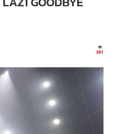
E” LAZ1 GOODBYE
261