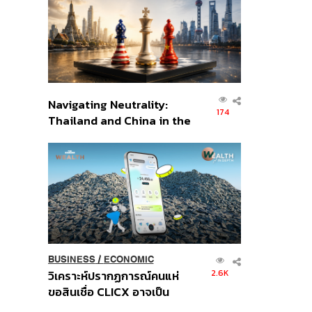
อินโดนีเซีย
Navigating Neutrality:
174
Thailand and China in the
Age of a New Global
Order
BUSINESS
/
ECONOMIC
2.6K
วิเคราะห์ปรากฏการณ์คนแห่
ขอสินเชื่อ CLICX อาจเป็น
เพียงยอดภูเขาน้ำแข็ง ของ