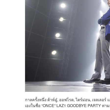
กาลครั้งหนึ่ง ต้าห์อู๋, ออฟโรด, ไดร์ม่อน, เจลเลอ
เองในชื่อ “ONCE” LAZ1 GOODBYE PARTY ท่ามกล