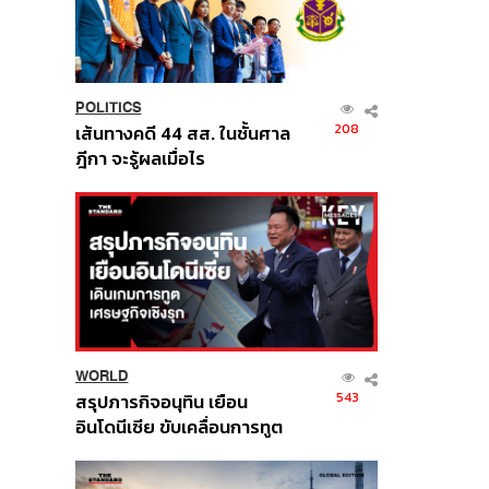
POLITICS
208
เส้นทางคดี 44 สส. ในชั้นศาล
ฎีกา จะรู้ผลเมื่อไร
WORLD
543
สรุปภารกิจอนุทิน เยือน
อินโดนีเซีย ขับเคลื่อนการทูต
เศรษฐกิจเชิงรุก ประกาศหุ้น
ส่วนยุทธศาสตร์ไทย –