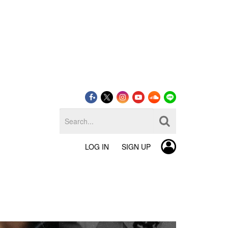
LOG IN
SIGN UP