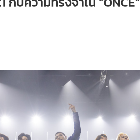
AZ1 กับความทรงจำใน “ONC