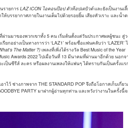
นะในรายการ
LAZ iCON
ไอคอนป๊อป ตัวท็อปเดบิวต์
และยังเป็นงานเลี
งทำให้บรรยากาศภายในงานเต็มไปด้วยรอยยิ้ม เสียงหัวเราะ และน้ำต
ที่ผ่านมาของพวกเขาทั้ง 5 คน เริ่มต้นตั้งแต่วันประกาศผลผู้ชนะ สู่ว
่อเรียกอย่างเป็นทางการว่า ‘LAZ1’ พร้อมชื่อแฟนคลับว่า ‘LAZER’ ไ
What’s The Matter ?)
เพลงที่เพิ่งได้รางวัล Best Music of the Year
sic Awards 2022 ไปเมื่อวันที่ 13 มีนาคมที่ผ่านมาอีกด้วย นอกจา
ะเป็นซีรีส์ ละคร หรือผลงานเพลงให้แฟนๆ ได้ทราบกันเป็นครั้งแร
วกเขาเอาไว้ ช่างภาพจาก THE STANDARD POP จึงถือโอกาสเก็บเกี่ย
BYE PARTY มาฝากผู้อ่านทุกท่าน และหวังว่างานในครั้งนี้จะ