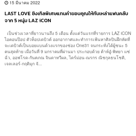
15 มีนาคม 2022
LAST LOVE ซิงเกิลพิเศษแทนคำขอบคุณให้กับเหล่าแฟนคลับ
จาก 5 หนุ่ม LAZ iCON
เป็นช่วงเวลาที่ยาวนานถึง 5 เดือน ตั้งแต่วันแรกที่รายการ LAZ iCON
ไอคอนป๊อป ตัวท็อปเดบิวต์ ออกอากาศและทำการเฟ้นหาศิลปินฝึกหัดที่
จะเดบิวต์เป็นบอยแบนด์วงแรกของช่อง One31 จนกระทั่งได้ผู้ชนะ 5
คนสุดท้าย เมื่อวันที่ 9 มกราคมที่ผ่านมา ประกอบด้วย ต้าห์อู๋-พิทยา แซ่
ฉั่ว, ออฟโรด-กันตภณ จินดาทวีผล, ไดร์ม่อน-ณรกร ณิชกุลธนโชติ,
เจลเลอร์-กฤติมุก จั...