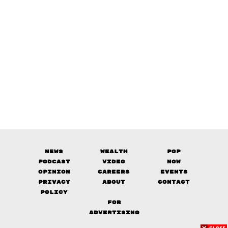
News
Wealth
Pop
Podcast
Video
Now
Opinion
Careers
Events
Privacy
About
Contact
Policy
FOR
ADVERTISING