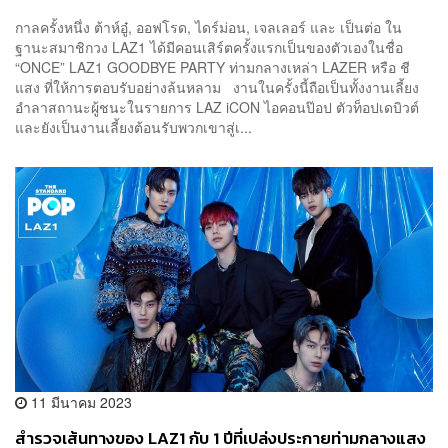
กาลครั้งหนึ่ง ต้าห์อู๋, ออฟโรด, ไดร์ม่อน, เจลเลอร์ และ เป็นต่อ ใน
ฐานะสมาชิกวง LAZ1 ได้มีคอนเสิร์ตครั้งแรกเป็นของตัวเองในชื่อ
“ONCE” LAZ1 GOODBYE PARTY ท่ามกลางเหล่า LAZER หรือ ชี
แสง ที่ให้การตอบรับอย่างล้นหลาม งานในครั้งนี้ถือเป็นทั้งงานเลี้ยง
อำลาสถานะผู้ชนะในรายการ LAZ iCON ไอคอนป๊อป ตัวท็อปเดบิวต์
และยังเป็นงานเลี้ยงต้อนรับพวกเขาสู่เ...
11 มีนาคม 2023
สำรวจเส้นทางของ LAZ1 กับ 1 ปีที่เปล่งประกายท่ามกลางแสง