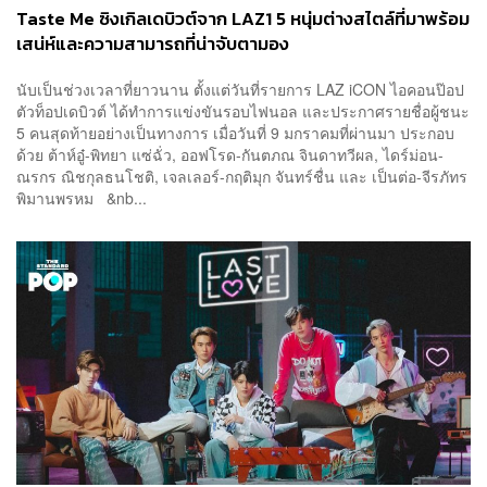
Taste Me ซิงเกิลเดบิวต์จาก LAZ1 5 หนุ่มต่างสไตล์ที่มาพร้อม
เสน่ห์และความสามารถที่น่าจับตามอง
นับเป็นช่วงเวลาที่ยาวนาน ตั้งแต่วันที่รายการ LAZ iCON ไอคอนป๊อป
ตัวท็อปเดบิวต์ ได้ทำการแข่งขันรอบไฟนอล และประกาศรายชื่อผู้ชนะ
5 คนสุดท้ายอย่างเป็นทางการ เมื่อวันที่ 9 มกราคมที่ผ่านมา ประกอบ
ด้วย ต้าห์อู๋-พิทยา แซ่ฉั่ว, ออฟโรด-กันตภณ จินดาทวีผล, ไดร์ม่อน-
ณรกร ณิชกุลธนโชติ, เจลเลอร์-กฤติมุก จันทร์ชื่น และ เป็นต่อ-จีรภัทร
พิมานพรหม &nb...