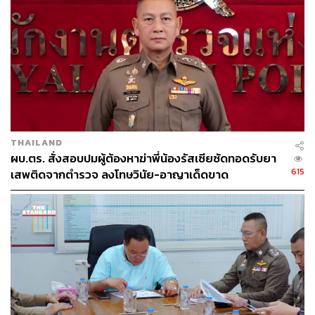
TAGS:
ราคาอาหาร
วิกฤตรัสเซีย vs ยูเครน
องค์การอาหารและเกษตรแห่งสหประชาชาติ (FAO)
เมล็ดพืชน้ำมัน
Russia
Ukraine
THAILAND
ผบ.ตร. สั่งสอบปมผู้ต้องหาฆ่าพี่น้องรัสเซียซัดทอดรับยา
615
เสพติดจากตำรวจ ลงโทษวินัย-อาญาเด็ดขาด
77
ABOUT THE AUTHOR
THE STANDARD WEALTH
สำนักข่าวเศรษฐกิจ ธุรกิจ และการลงทุน โดย
ทีมข่าว THE STANDARD