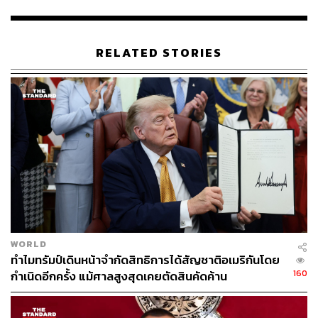
ราคาลดลง ตามข้อมูลของ FAO แต่สำหรับประชาชนทั่วไป
ยังจะต้องรออีกสักพักกว่าราคาที่ลดลงนี้จะมาปรากฏในซู
เปอร์มาร์เก็ต เพราะซูเปอร์มาร์เก็ตต่างๆ ต้องรับมือกับราคา
RELATED STORIES
พลังงานที่สูงและค่าแรงของพนักงานด้วย แต่เมื่อเดือน
กันยายนที่ผ่านมา ราคาอาหารในประเทศอังกฤษปรับตัวลด
ลงครั้งแรกในรอบ 2 ปี
อ้างอิง:
https://www.bloomberg.com/news/articles/2023-10-0
6/global-food-prices-steady-at-two-year-low-on-chea
per-oilseeds?sref=CVqPBMVg
สามารถติดตาม THE STANDARD WEALTH
WORLD
ผ่านแอปพลิเคชันต่างๆ ที่คุณสะดวกหรือใช้งานอยู่แล้วได้เลย
ทำไมทรัมป์เดินหน้าจำกัดสิทธิการได้สัญชาติอเมริกันโดย
160
กำเนิดอีกครั้ง แม้ศาลสูงสุดเคยตัดสินคัดค้าน