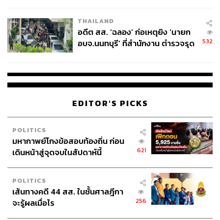
ผู้ใช้ถอดเปลี่ยนแบตเองได้ ก่อนกฎ
EU บังคับปีหน้า
THAILAND
อดีต สส. ‘ฉลอง’ ก่อเหตุยิง ‘นายก
532
อบจ.นนทบุรี’ ที่สำนักงาน ตำรวจรุด
ลงพื้นที่
EDITOR'S PICKS
POLITICS
มหากาพย์โกงข้อสอบท้องถิ่น ก่อน
621
เดินหน้าสู่จุดจบในสัปดาห์นี้
POLITICS
เส้นทางคดี 44 สส. ในชั้นศาลฎีกา
256
จะรู้ผลเมื่อไร