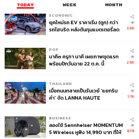
TODAY
WEEK
MONTH
ECONOMIC
ยุคใหม่รถ EV ราคาเริ่ม (ถูก) กว่า
3.5K
รถไฮบริด หลังต้นทุนแบตเตอรี่ลด
ลง - จีนแห่บุกตลาดเกิดใหม่
POP
นาคี๓ ครุฑา นาคี เผยภาพชุดแรก
2.5K
พร้อมปักวันฉาย 22 ต.ค. นี้
THAILAND
เมื่อถนนกลายเป็นรันเวย์ ‘แยกริน
1.7K
คำ’ จัด LANNA HAUTE
COUTURE กลางสายฝน
BUSINESS
ลองใช้ Sennheiser MOMENTUM
679
5 Wireless หูฟัง 14,990 บาท ที่ให้