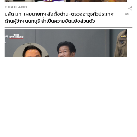
THAILAND
ปลัด มท. เผยนายกฯ สั่งตั้งด่าน-ตรวจอาวุธทั่วประเทศ
...
ด้านผู้ว่าฯ นนทบุรี ย้ำเป็นความขัดแย้งส่วนตัว
POLITICS
นายกฯ สั่งเด็ดขาดคดียิงนายก อบจ.นนทบุรี ติง ‘ฉลอง’
...
ยังนั่งแถลงข่าวเหมือนไม่มีอะไรเกิดขึ้น