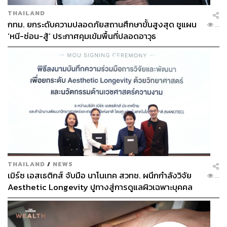
THAILAND
กทม. ยกระดับความปลอดภัยสถานศึกษาขั้นสูงสุด ชูแผน
...
‘หนี-ซ่อน-สู้’ ประกาศคุมเข้มพื้นที่ปลอดอาวุธ
THAILAND
/
NEWS
เมิร์ซ เอสเธติกส์ จับมือ นาโนเทค สวทช. ผนึกกำลังวิจัย
...
Aesthetic Longevity ปูทางสู่การดูแลผิวเฉพาะบุคคล
[PR NEWS]