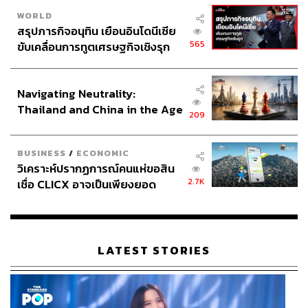
WORLD
สรุปภารกิจอนุทิน เยือนอินโดนีเซีย
565
ขับเคลื่อนการทูตเศรษฐกิจเชิงรุก
ประกาศหุ้นส่วนยุทธศาสตร์ไทย –
อินโดนีเซีย
Navigating Neutrality:
Thailand and China in the Age
209
of a New Global Order
BUSINESS
/
ECONOMIC
วิเคราะห์ปรากฏการณ์คนแห่ขอสิน
2.7K
เชื่อ CLICX อาจเป็นเพียงยอด
ภูเขาน้ำแข็ง ของปัญหาหนี้ครัว
เรือนไทยที่ถูกซุกไว้
LATEST STORIES