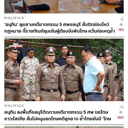
POLITICS
‘อนุทิน’ ลุยสางคดีฆาตกรรม 5 ศพชลบุรี สั่งปิดช่องโหว่
193
กฎหมาย จี้ราชทัณฑ์คุมเข้มผู้ต้องขังพ้นโทษ หวั่นก่อเหตุซ้ำ
รอย
POLITICS
อนุทิน ลงพื้นที่ชลบุรีติดตามคดีฆาตกรรม 5 ศพ ขอโทษ
400
ชาวรัสเซีย ลั่นไม่หนุนลดโทษคดีอุกอาจ ย้ำไทยยังมี ‘โทษ
ประหาร’