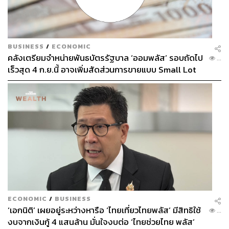
BUSINESS
/
ECONOMIC
คลังเตรียมจำหน่ายพันธบัตรรัฐบาล ‘ออมพลัส’ รอบถัดไป
...
เร็วสุด 4 ก.ย.นี้ อาจเพิ่มสัดส่วนการขายแบบ Small Lot
First มากขึ้น
ECONOMIC
/
BUSINESS
‘เอกนิติ’ เผยอยู่ระหว่างหารือ ‘ไทยเที่ยวไทยพลัส’ มีสิทธิใช้
...
งบจากเงินกู้ 4 แสนล้าน มั่นใจงบต่อ ‘ไทยช่วยไทย พลัส’