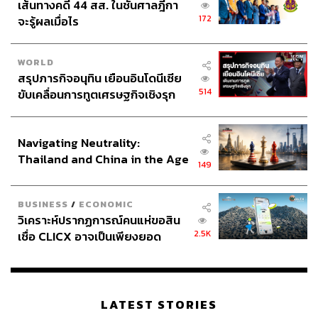
เส้นทางคดี 44 สส. ในชั้นศาลฎีกา
172
จะรู้ผลเมื่อไร
WORLD
สรุปภารกิจอนุทิน เยือนอินโดนีเซีย
514
ขับเคลื่อนการทูตเศรษฐกิจเชิงรุก
ประกาศหุ้นส่วนยุทธศาสตร์ไทย –
อินโดนีเซีย
Navigating Neutrality:
Thailand and China in the Age
149
of a New Global Order
BUSINESS
/
ECONOMIC
วิเคราะห์ปรากฏการณ์คนแห่ขอสิน
2.5K
เชื่อ CLICX อาจเป็นเพียงยอด
ภูเขาน้ำแข็ง ของปัญหาหนี้ครัว
เรือนไทยที่ถูกซุกไว้
LATEST STORIES