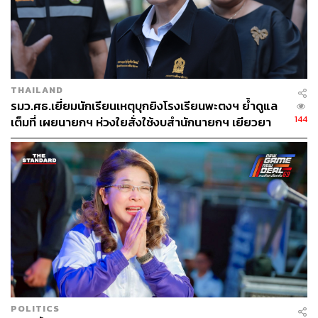
THAILAND
รมว.ศธ.เยี่ยมนักเรียนเหตุบุกยิงโรงเรียนพะตงฯ ย้ำดูแล
144
เต็มที่ เผยนายกฯ ห่วงใยสั่งใช้งบสำนักนายกฯ เยียวยา
ครอบครัว ผอ.ผู้เสียสละ
POLITICS
TAGS:
หนองบัวลำภู
ศูนย์พัฒนาเด็กเล็ก