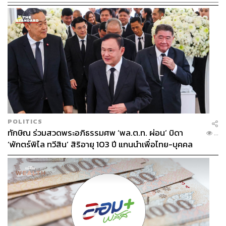
POLITICS
ทักษิณ ร่วมสวดพระอภิธรรมศพ ‘พล.ต.ท. ผ่อน’ บิดา
...
‘พักตร์พิไล ทวีสิน’ สิริอายุ 103 ปี แกนนำเพื่อไทย-บุคคล
หลากวงการร่วมอาลัย