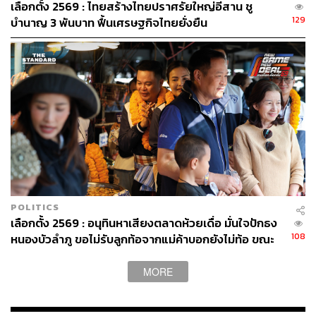
เลือกตั้ง 2569 : ไทยสร้างไทยปราศรัยใหญ่อีสาน ชู
กราดยิงหนองบัวลำภู
เหตุการณ์กราดยิง
129
บำนาญ 3 พันบาท ฟื้นเศรษฐกิจไทยยั่งยืน
35
ABOUT THE AUTHOR
POLITICS
THE STANDARD TEAM
เลือกตั้ง 2569 : อนุทินหาเสียงตลาดห้วยเดื่อ มั่นใจปักธง
กองบรรณาธิการ THE STANDARD
108
หนองบัวลำภู ขอไม่รับลูกท้อจากแม่ค้าบอกยังไม่ท้อ ขณะ
ถูกถามหาเงินหมื่นบอกไม่มี มีแต่คนละครึ่ง
ABOUT THE PHOTOGRAPHER
MORE
ศวิตา พูลเสถียร
ช่างภาพข่าว ประจำสำนักข่าว THE
STANDARD