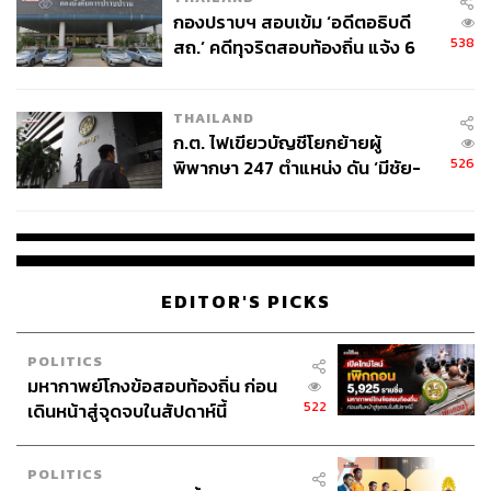
กองปราบฯ สอบเข้ม ‘อดีตอธิบดี
538
สถ.’ คดีทุจริตสอบท้องถิ่น แจ้ง 6
ข้อหาหนัก จ่อชง ป.ป.ช. 12 ส.ค. นี้
THAILAND
ก.ต. ไฟเขียวบัญชีโยกย้ายผู้
526
พิพากษา 247 ตำแหน่ง ดัน ‘มีชัย-
สรรพวิทย์’ คุมศาลอาญา-แพ่ง ‘วิธู
ร’ นั่งประธานศาลอุทธรณ์
EDITOR'S PICKS
POLITICS
มหากาพย์โกงข้อสอบท้องถิ่น ก่อน
522
เดินหน้าสู่จุดจบในสัปดาห์นี้
POLITICS