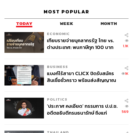
MOST POPULAR
TODAY
WEEK
MONTH
ECONOMIC
เทียบรายจ่ายบุคลากรรัฐ ไทย vs.
1.1K
ต่างประเทศ: พบภาษีทุก 100 บาท
ของคนไทยใช้ไปกับข้าราชการเฉียด
40 บาท
BUSINESS
แบงก์ไร้สาขา CLICX ปิดรับสมัคร
1K
สินเชื่อชั่วคราว พร้อมส่งสัญญาณ
เตือนกลุ่มกู้เงินผิดวัตถุประสงค์-ให้
ข้อมูลเท็จ เตรียมดำเนินคดีเด็ดขาด
POLITICS
‘ประภาศ คงเอียด’ กรรมการ ป.ป.ช.
569
อดีตอธิบดีกรมธนารักษ์ ถึงแก่
อนิจกรรม
THAILAND