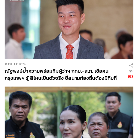
POLITICS
ณัฐพงษ์ย้ำความพร้อมทีมผู้ว่าฯ กทม.-ส.ก. เชื่อคน
153
กรุงเทพฯ รู้ สีไหนเป็นตัวจริง ชี้สนามท้องถิ่นต้องมีทีมที่
เข้มแข็ง