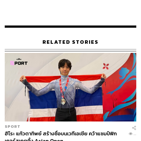
ชวนผู้อ่านทุกคนมาทำความรู้จักกับพวกเธอให้มากขึ้นผ่าน
คอลัมน์ชวนทำความรู้จักศิลปินหน้าใหม่ POP Spotlight ว่า
พวกเธอทั้ง 4 คน มารวมตัวกันได้อย่างไร ตัวตนด้านดนตรี
เป็นแบบไหน และหลังจากนี้พวกเธอมีเป้าหมายอะไรที่อยาก
ทำให้สำเร็จกันบ้าง พร้อมแล้วมาอ่านไปพร้อมกันได้เลย
RELATED STORIES
ภาพ:
no na, fa_fon / Instagram
SPORT
ฮิโระ แก้วตาทิพย์ สร้างชื่อบนเวทีเอเชีย คว้าแชมป์ฟิก
...
เกอร์สเกตติ้ง Asian Open