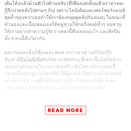
เต้นโค้งแล้วม้วนตัวไปด้านหลัง (ที่เพียงแค่เห็นแล้วเราอาจจะ
รู้สึกปวดหลังไปตามๆ กัน) เพราะไลน์เต้นและเพอร์ฟอร์แมนซ์
สุดล้ำของพวกเธอทำให้เราต้องหยุดดูคลิปกันจนจบ ในขณะที่
ทำนองและเนื้อเพลงเองก็ติดหูชวนให้กดรีเพลย์ซ้ำๆ จนชวน
ให้เราอยากทำความรู้จักว่าเพลงนี้คือเพลงอะไร และศิลปิน
ทั้ง 4 คนนี้คือใครกัน
ผลงานเพลงนั้นก็คือเพลง work จาก no na วงเกิร์ลกรุ๊ป
สัญชาติ
อินโดนีเซีย
สังกัดค่าย 88rising ที่เพลงนี้แจ้งเกิดพวก
เธออย่างสวยงามในวงการดนตรีระดับโลก เพราะเพลงนี้
กลายเป็นประตูบานใหม่ที่ทำให้ผู้คนเข้าไปสำรวจโลกดนตรี
ของพวกเธอ รวมทั้งได้ทำความรู้จักกับเมมเบอร์ทั้ง 4 คน
อย่าง Shaz, Christy, Baila และ Esther ด้วยเช่นกัน
แม้จะเพิ่งเดบิวต์เมื่อปี 2025 แต่พวกเธอค่อยๆ สร้างชื่อเสียง
ของวงขึ้นมาในระยะเวลาแค่เพียงไม่กี่เดือน เพราะตอนนี้
READ MORE
ผู้คนจดจำพวกเธอได้ในฐานะศิลปินเกิร์ลกรุ๊ปคลื่นลูกใหม่จาก
อินโดนีเซียที่มีดีทั้งเรื่องเสียงประสานอันยอดเยี่ยม ท่าเต้นสุด
ล้ำ ดนตรีสไตล์อาร์แอนด์บีที่ฟังเพลิน แฟชั่นที่ผสมผสาน