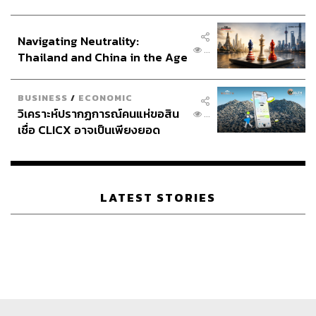
ประกาศหุ้นส่วนยุทธศาสตร์ไทย –
อินโดนีเซีย
Navigating Neutrality:
...
Thailand and China in the Age
of a New Global Order
BUSINESS
/
ECONOMIC
วิเคราะห์ปรากฏการณ์คนแห่ขอสิน
...
เชื่อ CLICX อาจเป็นเพียงยอด
ภูเขาน้ำแข็ง ของปัญหาหนี้ครัว
เรือนไทยที่ถูกซุกไว้
LATEST STORIES