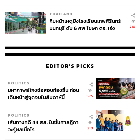
ชั่วคราว หลังเหตุใช้อาวุธปืนภายใน
โรงเรียนคลี่คลาย
THAILAND
คืบหน้าเหตุยิงโรงเรียนเทพศิรินทร์
710
นนทบุรี ดับ 6 ศพ โฆษก ตร. เร่ง
สอบปมขโมยปืนปู่ก่อเหตุ
EDITOR'S PICKS
POLITICS
มหากาพย์โกงข้อสอบท้องถิ่น ก่อน
575
เดินหน้าสู่จุดจบในสัปดาห์นี้
POLITICS
เส้นทางคดี 44 สส. ในชั้นศาลฎีกา
210
จะรู้ผลเมื่อไร