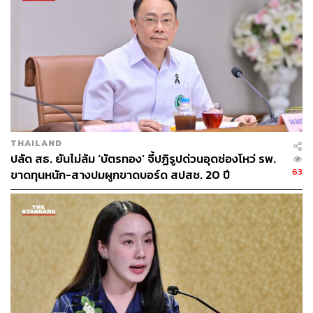
โควิดสายพันธุ์​โอมิครอน (Omicron)
51
THAILAND
ปลัด สธ. ยันไม่ล้ม ‘บัตรทอง’ จี้ปฏิรูปด่วนอุดช่องโหว่ รพ.
63
ขาดทุนหนัก-สางปมผูกขาดบอร์ด สปสช. 20 ปี
ABOUT THE AUTHOR
THE STANDARD TEAM
กองบรรณาธิการ THE STANDARD