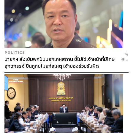
POLITICS
นายกฯ สั่งเข้มพกปืนนอกเคหสถาน ชี้ไม่ใช่เจ้าหน้าที่มีโทษ
...
อุกฉกรรจ์ ปืนถูกขโมยก่อเหตุ เจ้าของร่วมรับผิด