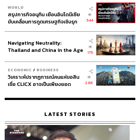
WORLD
สรุปภารกิจอนุทิน เยือนอินโดนีเซีย
544
ขับเคลื่อนการทูตเศรษฐกิจเชิงรุก
ประกาศหุ้นส่วนยุทธศาสตร์ไทย –
อินโดนีเซีย
Navigating Neutrality:
Thailand and China in the Age
175
of a New Global Order
ECONOMIC
/
BUSINESS
วิเคราะห์ปรากฏการณ์คนแห่ขอสิน
2.6K
เชื่อ CLICX อาจเป็นเพียงยอด
ภูเขาน้ำแข็ง ของปัญหาหนี้ครัว
เรือนไทยที่ถูกซุกไว้
LATEST STORIES