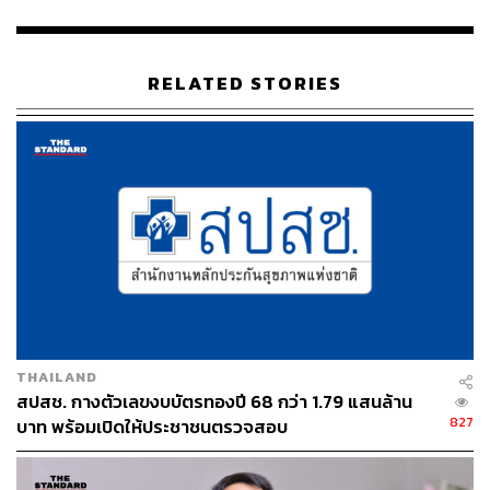
ไว้ได้ โดยเจ้าหน้าที่จะมาทยอยตอบให้ความช่วยเหลือ
ช่องทางแนะนำอันดับที่ 2 คือเว็บไซต์
www.nhso.go.th/home
RELATED STORIES
และทาง สปสช. จะปรับให้ทุกท่านเข้าสู่ระบบ ‘เจอ แจก จบ’
ทีมงานจึงพยายามประสานหน่วยงานที่เกี่ยวข้อง โดยเฉพาะ
ในพื้นที่ความต้องการสูงอย่างกรุงเทพมหานคร เพื่อพาผู้ป่วย
เข้าสู่ระบบดังกล่าวให้ได้มากที่สุด
“ตอนนี้ สปสช. กำลังเร่งกระบวนการดังกล่าว โดยในวันพรุ่งนี้
จะมีหน่วยงานทหารมาช่วย 300 นาย จ้างพนักงานบริษัทคอล
เซ็นเตอร์อีก 150 คน ส่วนอาสาสมัครยังเปิดรับอยู่เสมอผ่าน
หน้าเว็บไซต์ของ สปสช. โดยรวมพรุ่งนี้ (4 มีนาคม) ตั้งเป้าว่า
จะมีทีมงานรับสายประมาณ 2,000 คน สิ่งเหล่านี้คือ
มาตรการที่เร่งปรับแก้เพื่อบรรเทาวิกฤตสายโทรเข้า 1330 ใน
THAILAND
ส่วนนี้ของ สปสช.” นพ.จเด็จกล่าว
สปสช. กางตัวเลขงบบัตรทองปี 68 กว่า 1.79 แสนล้าน
827
บาท พร้อมเปิดให้ประชาชนตรวจสอบ
TAGS:
สำนักงานหลักประกันสุขภาพแห่งชาติ
เชื้อไวรัสโคโรนา
วัคซีนโควิด-19
จเด็จ ธรรมธัชอารี