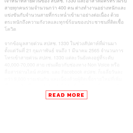
เจ้าหน้าที่สายด่วนของ สปสช. 1330 และอาสาสมัครที่ร่วมรับ
สายทุกคนรวมจำนวนกว่า 400 คน ต่างทำงานอย่างหนักและ
แข่งขันกับจำนวนสายที่กระหน่ำเข้ามาอย่างต่อเนื่อง ด้วย
ตระหนักถึงความกังวลและทุกข์ร้อนของประชาชนที่ติดเชื้อ
โควิด
จากข้อมูลสายด่วน สปสช. 1330 ในช่วงสัปดาห์ที่ผ่านมา
ตั้งแต่วันที่ 21 กุมภาพันธ์ จนถึง 1 มีนาคม 2565 จำนวนการ
โทรเข้าสายด่วน สปสช. 1330 แต่ละวันยังคงอยู่ที่ระดับ
40,000-70,000 สาย เช่นเดียวกับช่องทาง Non Voice หรือ
สื่อสารผ่านไลน์ สปสช. และ Facebook สปสช. ก็เฉลี่ยวันละ
กว่า 9,000 รายเช่นกัน และเนื่องด้วยผู้ติดเชื้อรายใหม่ที่เพิ่ม
ขึ้นกว่า 2 หมื่นรายต่อวัน ทำให้วันที่ 1 มีนาคมที่ผ่านมา มี
จำนวนสายโทรเข้ามากที่สุดสูงถึง 70,300 สาย และช่องทาง
READ MORE
Non Voice หรือแพลตฟอร์มเฟซบุ๊กกว่า 12,000 ราย ยอมรับ
ว่าเป็นจำนวนเกินศักยภาพที่ระบบจะรองรับได้
อย่างไรก็ตาม ขณะนี้ สปสช. ได้พยายามเร่งแก้ไขปัญหา
นอกจากการระดมจิตอาสาเข้ามาช่วยรับสายเพิ่มมากขึ้นแล้ว