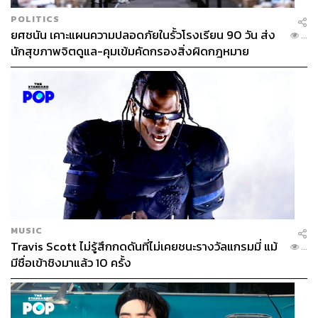
POLITICS
ยศชนัน เคาะแผนความปลอดภัยในรั้วโรงเรียน 90 วัน ส่ง
...
นักสุขภาพจิตดูแล-คุมเข้มคัดกรองสิ่งผิดกฎหมาย
MUSIC
Travis Scott ไม่รู้สึกกดดันที่ไม่เคยชนะรางวัลแกรมมี่ แม้
...
มีชื่อเข้าชิงมาแล้ว 10 ครั้ง