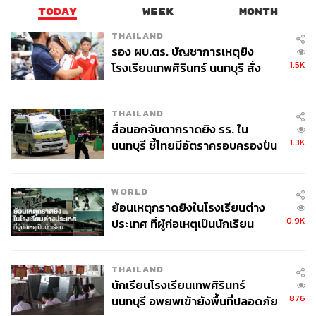
TODAY
WEEK
MONTH
THAILAND
รอง ผบ.ตร. บัญชาการเหตุยิง
1.5K
โรงเรียนเทพศิรินทร์ นนทบุรี สั่ง
ค้นหา 2 รอบยืนยันไร้คนติดค้าง พบ
ศพปู่-ย่าที่บ้านพักผู้ก่อเหตุ
THAILAND
สื่อนอกจับตากราดยิง รร. ใน
1.3K
นนทบุรี ชี้ไทยมีอัตราครอบครองปืน
สูงในระดับต้นของภูมิภาค
WORLD
ย้อนเหตุกราดยิงในโรงเรียนต่าง
0.9K
ประเทศ ที่ผู้ก่อเหตุเป็นนักเรียน
THAILAND
นักเรียนโรงเรียนเทพศิรินทร์
876
นนทบุรี อพยพเข้ายังพื้นที่ปลอดภัย