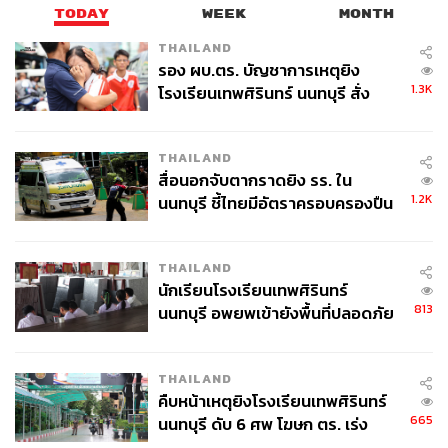
ว่าจะพัฒนาขีปนาวุธป้องกันนิวเคลียร์ในเกาหลีใต้ อ่านเพิ่ม
TODAY
WEEK
MONTH
เติมได้ที่
คาบสมุทรเกาหลีในวันที่ความอดกลั้นสิ้นสุดลง: การ
THAILAND
ชิงโจมตีก่อนจะเกิดขึ้นจริงหรือ?
รอง ผบ.ตร. บัญชาการเหตุยิง
1.3K
โรงเรียนเทพศิรินทร์ นนทบุรี สั่ง
อ้างอิง:
ค้นหา 2 รอบยืนยันไร้คนติดค้าง พบ
AFP/ Reuters
ศพปู่-ย่าที่บ้านพักผู้ก่อเหตุ
www.ohchr.org/EN/HRBodies/HRC/CoIDPRK/Page
THAILAND
s/ReportoftheCommissionofInquiryDPRK.aspx
สื่อนอกจับตากราดยิง รร. ใน
1.2K
นนทบุรี ชี้ไทยมีอัตราครอบครองปืน
documents-dds-ny.un.org/doc/UNDOC/GEN/G14/10
สูงในระดับต้นของภูมิภาค
8/66/PDF/G1410866.pdf?OpenElement
THAILAND
TAGS:
Pariah State
Hard Labour
North Korea
นักเรียนโรงเรียนเทพศิรินทร์
Kim Jong-un
Otto Warmbier
813
นนทบุรี อพยพเข้ายังพื้นที่ปลอดภัย
ชั่วคราว หลังเหตุใช้อาวุธปืนภายใน
โรงเรียนคลี่คลาย
THAILAND
คืบหน้าเหตุยิงโรงเรียนเทพศิรินทร์
665
นนทบุรี ดับ 6 ศพ โฆษก ตร. เร่ง
สอบปมขโมยปืนปู่ก่อเหตุ