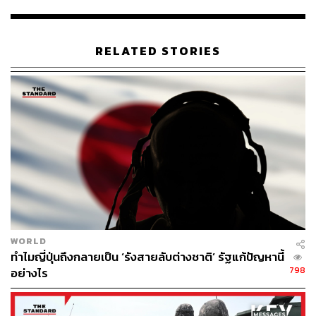
ใครกำลังถูกเกาหลีเหนือจับกุมตอนนี้บ้าง
1. คิมดงชอล (Kim Dong-Chul) พลเมืองอเมริกัน วัย 62 ปี
ถูกเกาหลีเหนือลงโทษจำคุกเป็นเวลา 10 ปีในค่ายแรงงาน
RELATED STORIES
เมื่อเดือนเมษายน ปี 2016 เขาสารภาพต่อหน้าผู้สื่อข่าวใน
กรุงเปียงยางว่า หน่วยข่าวกรองของเกาหลีใต้จ้างเขาให้มา
เป็นนักสืบในเกาหลีเหนือ
โดยเกาหลีเหนือกล่าวหาว่า คิมดงชอลเก็บข้อมูลลับเกี่ยว
กับกองทัพเกาหลีเหนือและอาวุธนิวเคลียร์ใส่ยูเอสบี ระหว่าง
ที่ถูกจับกุมในเขตเศรษฐกิจพิเศษ Razon
ด้านคิมดงชอลเปิดเผยว่า เขาถูกแนะนำให้รู้จักกับเจ้า
หน้าที่ของหน่วยข่าวกรองเกาหลีใต้เมื่อครั้งอาศัยอยู่ที่
เวอร์จิเนีย สหรัฐอเมริกา
2.
คิมซางดุก (Kim Sang-Duk) พลเมืองอเมริกัน อาจารย์
ประจำมหาวิทยาลัยวิทยาศาสตร์และเทคโนโลยีแห่งเปียงยาง
(PUST) ถูกทางการเกาหลีเหนือจับกุมในเดือนเมษายน ปี
WORLD
2017 โดยสาเหตุการจับกุมยังไม่เปิดเผยแน่ชัด
ทำไมญี่ปุ่นถึงกลายเป็น ‘รังสายลับต่างชาติ’ รัฐแก้ปัญหานี้
798
อย่างไร
3. คิมฮักซอง (Kim Hak-Song) เจ้าหน้าที่ของมหาวิทยาลัย
วิทยาศาสตร์และเทคโนโลยีแห่งเปียงยาง (PUST) ถูกจับกุม
ในเดือนพฤษภาคม ปี 2017 โดยทางการตั้งข้อสงสัยว่าเขามี