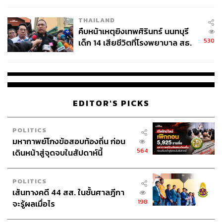
239
THAILAND
คืบหน้าเหตุยิงเทพศิรินทร์ นนทบุรี
530
เด็ก 14 เสียชีวิตที่โรงพยาบาล สธ.
ABOUT THE AUTHOR
ยืนยันครูเสียชีวิต 5 ราย เจ็บ 22
ราย
กานท์กลอน รักธรรม
บรรณาธิการข่าวต่างประเทศ สำนักข่าว THE
STANDARD / ผู้สื่อข่าวโทรทัศน์
EDITOR'S PICKS
POLITICS
มหากาพย์โกงข้อสอบท้องถิ่น ก่อน
564
เดินหน้าสู่จุดจบในสัปดาห์นี้
POLITICS
เส้นทางคดี 44 สส. ในชั้นศาลฎีกา
198
จะรู้ผลเมื่อไร