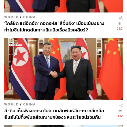
เป็นเวลา 6 ปีในเดือนกันยายน ปี 2014 และถูกส่งไปยังค่าย
แรงงาน สื่อทางการของเกาหลีเหนือประกาศว่าเขามี
WORLD
/
CHINA
พฤติกรรมเป็นปรปักษ์ต่อรัฐ แต่ถูกปล่อยตัวในเดือน
‘ใกล้ชิด แต่อึดอัด’ ถอดรหัส ‘สีจิ้นผิง’ เยือนเปียงยาง
พฤศจิกายน ปี 2016
287
ทำไมจีนไม่กดดันเกาหลีเหนือเรื่องนิวเคลียร์?
2. เคนเนธ เบ (Kenneth Bae) ถูกจับกุมในเดือน
พฤศจิกายน ปี 2012 โดยมีการตั้งข้อหาว่าใช้ธุรกิจการท่อง
เที่ยวบังหน้าเพื่อตั้งกลุ่มล้มล้างรัฐบาล โทษจำคุก 15 ปี แต่ถูก
ปล่อยตัวพร้อมกับแมททิว ทอดด์ มิลเลอร์ ในเดือนพฤศจิกายน
ปี 2016
3.
เจฟฟรีย์ ฟาวล์ (Jeffrey Fowle) ถูกกักตัวเป็นเวลา 5
เดือน และถูกตั้งข้อหาอาชญากรรมต่อต้านรัฐ แต่ได้รับการ
ปล่อยตัวแล้วในเดือนตุลาคม ปี 2014
4.
เมอร์ริลล์ นิวแมน (Merrill Newman) ทหารในสงคราม
เกาหลี ถูกกักตัวในเดือนตุลาคม ปี 2013 ในข้อหามีพฤติกรรม
เป็นปรปักษ์ต่อรัฐเช่นกัน แต่ถูกปล่อยตัวแล้วในเดือนธันวาคม
WORLD
/
CHINA
ปีเดียวกัน
สี-คิม เห็นพ้องยกระดับความสัมพันธ์จีน-เกาหลีเหนือ
132
ยืนยันไม่ทิ้งพันธสัญญาปกป้องผลประโยชน์ร่วมกัน
Hard Labour Camp คืออะไร