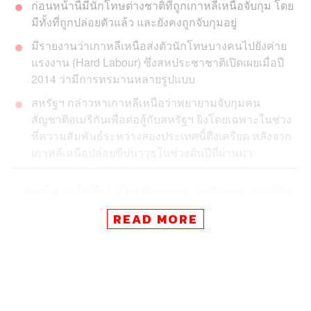
ก่อนหน้านี้มีนักโทษต่างชาติที่ถูกเกาหลีเหนือจับกุม โดย
มีทั้งที่ถูกปล่อยตัวแล้ว และยังคงถูกจับกุมอยู่
มีรายงานว่าเกาหลีเหนือส่งตัวนักโทษบางคนไปยังค่าย
แรงงาน (Hard Labour) ซึ่งสหประชาชาติเปิดเผยเมื่อปี
2014 ว่ามีการทรมานหลายรูปแบบ
สหรัฐฯ กล่าวหาเกาหลีเหนือว่าพยายามจับกุมคน
สัญชาติอเมริกันเพื่อต่อสู้กับสหรัฐฯ ยิ่งโดยเฉพาะในช่วง
ที่ความสัมพันธ์ระหว่างสองประเทศนี้ตึงเครียด หลังจาก
เกาหลีเหนือปล่อยขีปนาวุธในช่วงต้นปีที่ผ่านมา
ออตโต วอร์มเบียร์
(
Otto Warmbier) นักเรียนชาวอเมริกัน
วัย 22 ปี ที่เพิ่งถูกทางการเกาหลีเหนือปล่อยตัวในสัปดาห์นี้
READ MORE
เดินทางกลับรัฐโอไฮโอของสหรัฐฯ พร้อมเปิดเผยว่าเขาถูก
ทารุณอย่างโหดร้ายโดยรัฐที่ไม่ได้รับการยอมรับจาก
นานาชาติ (Pariah State) ซึ่งขณะนี้เขามีอาการโคม่า โดย
สหรัฐฯ เรียกร้องให้เกาหลีเหนือเปิดเผยถึงสาเหตุอาการป่วย
ของ
วอร์มเบียร์
ซึ่งการปล่อยตัวครั้งนี้เกิดขึ้นหลังจากอดีตทูต
สหรัฐฯ และทูตพิเศษของสหรัฐฯ ประจำเกาหลีเหนือพยายาม