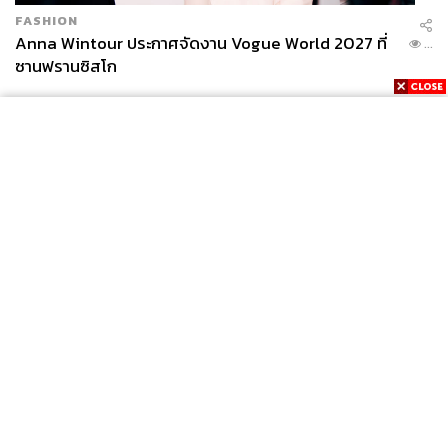
FASHION
Anna Wintour ประกาศจัดงาน Vogue World 2027 ที่
...
ซานฟรานซิสโก
News
Wealth
Pop
Podcast
Video
Now
Opinion
Careers
Events
Privacy
About
Contact
Policy
FOR
ADVERTISING
MEMBERSHIP