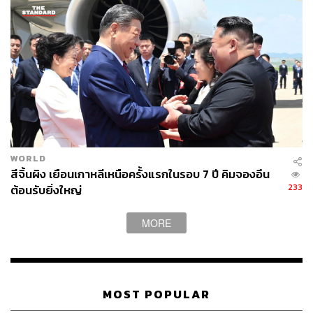
Hard Labour Camp คืออีกคุกทางการเมืองของ
เกาหลีเหนือที่ถูกตั้งขึ้นในช่วงปลายปี 1940 เป็นสถานที่เพื่อ
ลงโทษประชาชนที่ออกมาต่อต้านรัฐ โดยชาวเกาหลีเหนือที่
สามารถหลบหนีออกมาได้เปิดเผยว่า ชาวเกาหลีเหนือที่ถูก
จับกุมอยู่ที่นี่มักเสียชีวิตเพราะขาดอาหาร หรือการบังคับใช้
แรงงานอย่างหนัก เช่น การทำงาน 14-16 ชั่วโมงต่อวัน
อย่างไรก็ตาม เกาหลีเหนือออกมาปฏิเสธว่าสถานที่ดัง
กล่าวไม่มีอยู่จริง แต่รายงานพิเศษของสหประชาชาติ ปี 2014
เปิดเผยว่า จากภาพดาวเทียมและหลักฐานการตรวจสอบ
ร่างกายของผู้ที่ถูกจับกุม คาดว่า Hard Labour น่าจะยังมีอยู่
WORLD
และสันนิษฐานว่าน่าจะมีการกักขังนักโทษไปแล้วประมาณ
สีจิ้นผิง เยือนเกาหลีเหนือครั้งแรกในรอบ 7 ปี คิมจองอึน
80,000 ถึง 120,000 คน โดยรายงานยังเปิดเผยถึงการทรมาน
233
ต้อนรับยิ่งใหญ่
ด้วยการปล่อยให้อดอาหาร ข่มขืน และการทรมานรูปแบบ
ต่างๆ
MORE
ทางการสหรัฐฯ กล่าวหาเกาหลีเหนือว่าพยายามจับกุม
พลเมืองอเมริกันเพื่อต่อสู้กับอเมริกา โดยเฉพาะอย่างยิ่ง ใน
ช่วงที่เกาหลีเหนือกับสหรัฐฯ เผชิญความตึงเครียดมากยิ่งขึ้น
หลังจากเกาหลีเหนือทดลองปล่อยขีปนาวุธอย่างต่อเนื่องใน
MOST POPULAR
ช่วงต้นปี และสหรัฐฯ ทำการซ้อมรบกับญี่ปุ่น อีกทั้งเคยมีแผน