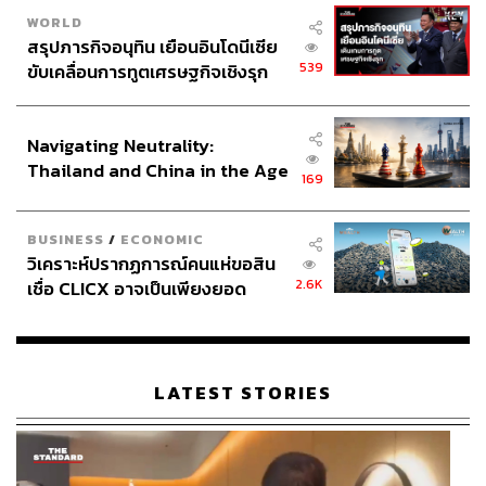
WORLD
สรุปภารกิจอนุทิน เยือนอินโดนีเซีย
539
ขับเคลื่อนการทูตเศรษฐกิจเชิงรุก
ประกาศหุ้นส่วนยุทธศาสตร์ไทย –
อินโดนีเซีย
Navigating Neutrality:
Thailand and China in the Age
169
of a New Global Order
BUSINESS
/
ECONOMIC
วิเคราะห์ปรากฏการณ์คนแห่ขอสิน
2.6K
เชื่อ CLICX อาจเป็นเพียงยอด
ภูเขาน้ำแข็ง ของปัญหาหนี้ครัว
เรือนไทยที่ถูกซุกไว้
LATEST STORIES