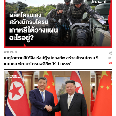
พฤติกรรมเป็นปรปักษ์กับรัฐเกาหลีเหนือ KCNA สื่อของ
เกาหลีเหนือประกาศว่า ทางการกำลังทำการสืบสวนเขาใน
ข้อหาอาชญากรรม แต่ไม่ได้เปิดเผยรายละเอียด
PUST คือมหาวิทยาลัยที่มีนักเรียนส่วนใหญ่เป็นกลุ่ม
ชนชั้นนำของเกาหลีเหนือ ถูกก่อตั้งในปี 2010 และได้รับการ
สนับสนุนทางการเงินส่วนใหญ่จากกองทุนการกุศลคริสเตียน
สหรัฐฯ-เกาหลีใต้ โดยอาจารย์แห่งมหาวิทยาลัยนี้หลายคน
เป็นชาวต่างชาติ
4.
ฮยอนซูลิม (Hyeon Soo-Lim) ศาสนาจารย์คริสเตียน
WORLD
เหตุใดเกาหลีใต้จึงเร่งปฏิรูปกองทัพ สร้างนักรบโดรน 5
ชาวแคนาดาที่เดินทางมาจากเกาหลีใต้ ถูกเกาหลีเหนือ
125
แสนคน พัฒนาโดรนพลีชีพ ‘K-Lucas’
ลงโทษจำคุกตลอดชีวิตในเดือนธันวาคม ปี 2016 ข้อหา
อาชญากรรมที่เป็นภัยต่อชาติ
5. ซานดรา ซู (Sandra Suh) อาสาสมัครชาวอเมริกัน ถูก
จับกุมและเนรเทศออกจากประเทศในเดือนเมษายน ปี 2015
ในข้อหาปล่อยสื่อประชาสัมพันธ์ propaganda ที่มีเนื้อหา
โจมตีเกาหลีเหนือ
ใครบ้างที่ถูกเกาหลีเหนือจับกุมและถูกปล่อยตัวออกมาแล้ว
1.
แมททิว ทอดด์ มิลเลอร์ (Matthew Todd Miller) ถูกจำคุก