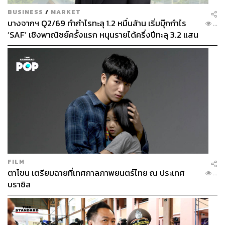
BUSINESS
/
MARKET
บางจากฯ Q2/69 ทำกำไรทะลุ 1.2 หมื่นล้าน เริ่มบุ๊กกำไร
...
‘SAF’ เชิงพาณิชย์ครั้งแรก หนุนรายได้ครึ่งปีทะลุ 3.2 แสน
ล้าน
FILM
ตาโขน เตรียมฉายที่เทศกาลภาพยนตร์ไทย ณ ประเทศ
...
บราซิล