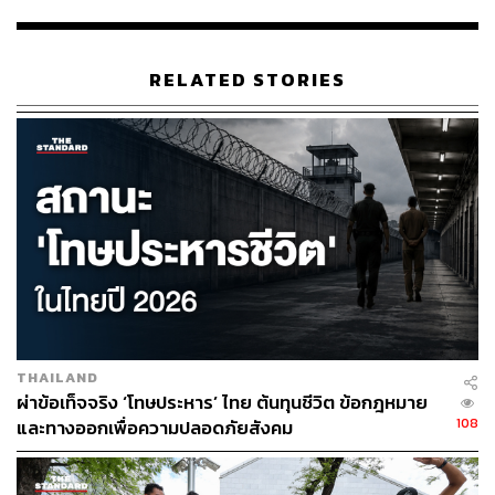
RELATED STORIES
จากสถานการณ์ข้างต้นนายฟิลิปโปจึงย้ำว่า การช่วยเหลือ
เร่งด่วนในรัฐยะไข่นั้นเป็นเพียงการช่วยเหลือระยะสั้น การ
ช่วยเหลือระยะยาวคือการให้สัญชาติกับชนกลุ่มน้อย ขณะที่
องค์กรเกี่ยวกับผู้ลี้ภัยในไทยอย่าง Asylum Access มองว่า
THAILAND
หากไทยยังไม่สามารถส่งผู้ลี้ภัยทั้งหมดกลับเมียนมาได้ ไทย
ผ่าข้อเท็จจริง ‘โทษประหาร’ ไทย ต้นทุนชีวิต ข้อกฎหมาย
ควรให้สิทธิเสรีภาพกับพวกเขา และพัฒนาคนกลุ่มนี้ด้วยการ
108
และทางออกเพื่อความปลอดภัยสังคม
ให้การศึกษา และการฝึกฝนด้านทักษะต่างๆ เพราะพวกเขา
นับเป็นทรัพยากรมนุษย์ที่มีคุณภาพเช่นกัน รวมถึงองค์กร
อย่าง Amnesty เรียกร้องให้รัฐบาลไทยเร่งออกแนวทางคัด