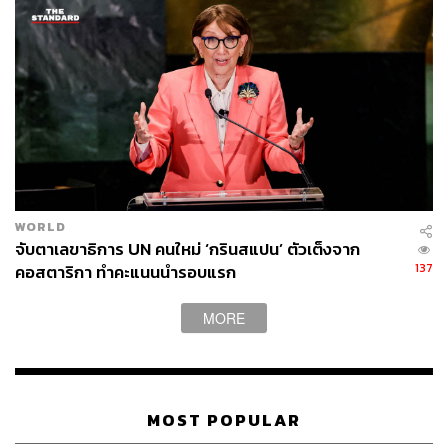
ด้านอองซานซูจีที่ปฏิเสธไม่ให้สหประชาชาติเข้าตรวจ
สอบการก่ออาชญากรรมของหน่วยความมั่นคงของเมียนมา
WORLD
ต่อชนกลุ่มน้อยในโรฮีนจาเมื่อเดือนมีนาคมที่ผ่านมา หลัง
จับตาเลขาธิการ UN คนใหม่ ‘กรินสแปน’ ตัวเต็งจาก
จากมีรายงานว่า เจ้าหน้าที่รัฐทั้งสังหาร ข่มขืน และทรมาน
137
คอสตาริกา ทำคะแนนนำรอบแรก
ชาวโรฮีนจาในรัฐยะไข่ โดยให้เหตุผลว่า แนวทางการแก้ไข
ปัญหาของสหประชาชาติครั้งนี้ไม่ได้เข้าใจปัญหาที่เกิดขึ้น
MORE
อย่างแท้จริง นายฟิลิปโปเปิดเผยว่า อองซานซูจียังต้อนรับ
คณะกรรมการชุดอื่นของสหประชาติ อย่างเช่น UNHCR แม้
จะปฏิเสธความร่วมมือของสหประชาชาติที่จะเข้าไปสืบสวน
เกี่ยวกับการละเมิดสิทธิมนุษยชนในรัฐยะไข่
MOST POPULAR