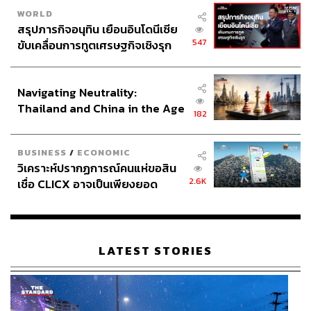
WORLD
สรุปภารกิจอนุทิน เยือนอินโดนีเซีย
547
ขับเคลื่อนการทูตเศรษฐกิจเชิงรุก
ประกาศหุ้นส่วนยุทธศาสตร์ไทย –
อินโดนีเซีย
Navigating Neutrality:
Thailand and China in the Age
182
of a New Global Order
BUSINESS
/
ECONOMIC
วิเคราะห์ปรากฏการณ์คนแห่ขอสิน
2.6K
เชื่อ CLICX อาจเป็นเพียงยอด
ภูเขาน้ำแข็ง ของปัญหาหนี้ครัว
เรือนไทยที่ถูกซุกไว้
LATEST STORIES