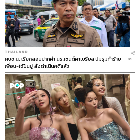
THAILAND
ผบช.น. เรียกสอบปากคำ นร.เซนต์คาเบรียล ปมรุมทำร้าย
...
เพื่อน-ใช้ปืนขู่ สั่งดำเนินคดีแล้ว