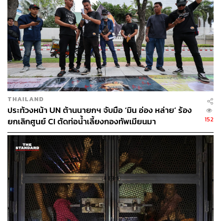
กรองผู้ลี้ภัย ด้วยการนิยามคำว่า ‘ผู้ลี้ภัย’ ในกฎหมาย เพื่อ
ทำให้รัฐบาลสามารถจำแนกประเภทของผู้อพยพเข้า
ประเทศไทยได้อย่างแม่นยำ เพราะขณะนี้ในกฎหมายไทยยัง
ไม่มีนิยามคำว่า ‘ผู้ลี้ภัย’ แต่ใช้คำว่า ‘ผู้หนีภัยการสู้รบ’ ซึ่ง
ก่อนหน้านี้ พล.อ. ประยุทธ์ จันทร์โอชา นายกรัฐมนตรีได้ให้
คำมั่นในการประชุมผู้นำโลกในนครนิวยอร์กว่า จะเร่งให้มี
กระบวนการคัดกรองผู้ลี้ภัยโดยเร็วที่สุด
THAILAND
ประท้วงหน้า UN ต้านนายกฯ จับมือ ‘มิน อ่อง หล่าย’ ร้อง
152
ยกเลิกศูนย์ CI ตัดท่อน้ำเลี้ยงกองทัพเมียนมา