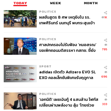
TODAY
WEEK
MONTH
POLITICS
ผลชันสูตร 8 ศพ เหตุยิงใน รร.
1K
เทพศิรินทร์ นนทบุรี พบกระสุนเข้า
จุดสำคัญ ‘ศีรษะ-หน้าอก’ ครูถูกยิง
4 นัด จากระยะไกล
POLITICS
ศาลปกครองไม่รับฟ้อง ‘หมอสรณ’
795
ขอเพิกถอนมติสรรหา กสทช. ชี้ยัง
ไม่ใช่ผู้เดือดร้อนเสียหาย
SPORT
adidas เปิดตัว Adizero EVO SL
นายฟิลิปโป ข้าหลวงใหญ่ผู้ลี้ภัยแห่งสหประชาชาติ เข้ามา
696
EXO คอลเล็กชันพิเศษรับฤดูกาล
รับตำแหน่งแทนนายอันโตนิโอ กูเตอร์เรส เมื่อวันที่ 1
College Football
มกราคม 2017 ที่ปัจจุบันดำรงตำแหน่งเลขาธิการ
สหประชาชาติ
POLITICS
อ่านเกี่ยวกับวิกฤตผู้ลี้ภัยจากโลกถึงไทยต่อได้ที่
วิกฤตผู้ลี้ภั
‘เอกนิติ’ เผยเงินกู้ 4 แสนล้าน โฟกัส
333
เปลี่ยนผ่านพลังงาน ลุ้น ‘ไทยช่วย
ยทั่วโลกและไทย: ผู้ลี้ภัยในค่ายถึงในกรุงเทพฯ คือโจทย์ที่รัฐไ
ไทยพลัส’ เฟส 2 รอประเมินความ
ทยต้องตอบ