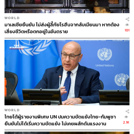
WORLD
ขณะที่ปัญหาผู้ลี้ภัยเขตเมือง (Urban Refugee) ที่ก่อนหน้า
มาเลเซียยืนยัน ไม่ส่งผู้ลี้ภัยโรฮีนจากลับเมียนมา หากต้อง
นี้มีข้อมูลจากองค์กร Asylum Access ที่ได้จากการทำงาน
101
เสี่ยงชีวิตหรือตกอยู่ในอันตราย
ช่วยเหลือผู้ลี้ภัยว่า กรุงเทพฯ มีผู้ลี้ภัยอาศัยอยู่ประมาณ 8,000
คน เดินทางมาจากหลายประเทศมากกว่า 40 แห่ง ทั้ง
ปากีสถาน, โซมาเลีย, ซีเรีย, อิรัก, เวียดนาม, ปาเลสไตน์ ฯลฯ
นายฟิลิปโปยืนยันว่า ขณะนี้กรุงเทพฯ มีผู้ลี้ภัยอาศัยอยู่ราว
7,000 คน ลดลงจากปีที่แล้วประมาณ 1,000 คน โดย
ประมาณ 4,000 คนที่ได้การรับรองสถานะผู้ลี้ภัยจาก
UNHCR ขณะที่ที่เหลืออีกราว 3,000 คนนั้นกำลังอยู่ในขั้น
ตอนการแสวงหาสถานะผู้ลี้ภัย
WORLD
ไทยโต้ผู้รายงานพิเศษ UN ปมความขัดแย้งไทย-กัมพูชา
2.1K
ยืนยันไม่ได้เริ่มความขัดแย้ง ไม่เคยผลักดันแรงงาน
กัมพูชา