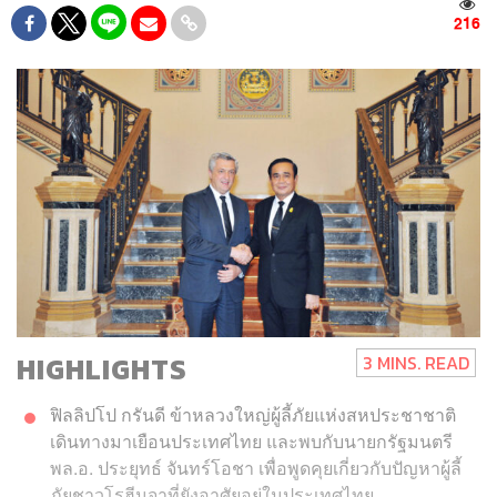
216
HIGHLIGHTS
3 MINS. READ
ฟิลลิปโป กรันดี ข้าหลวงใหญ่ผู้ลี้ภัยแห่งสหประชาชาติ
เดินทางมาเยือนประเทศไทย และพบกับนายกรัฐมนตรี
พล.อ. ประยุทธ์ จันทร์โอชา เพื่อพูดคุยเกี่ยวกับปัญหาผู้ลี้
ภัยชาวโรฮีนจาที่ยังอาศัยอยู่ในประเทศไทย