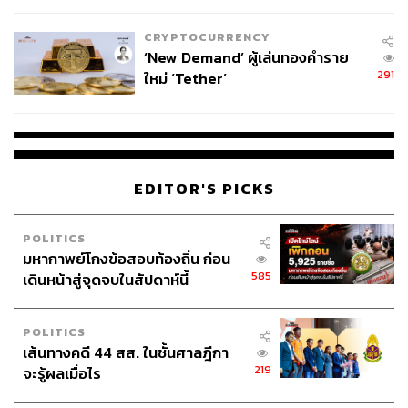
เหมาะสม
CRYPTOCURRENCY
TAGS:
องค์การสหประชาชาติ (UN)
UNHCR
ผู้ลี้ภัย
‘New Demand’ ผู้เล่นทองคำราย
Asylum Access
Urban Refugee
Filippo Grandi
291
ใหม่ ‘Tether’
EDITOR'S PICKS
216
POLITICS
มหากาพย์โกงข้อสอบท้องถิ่น ก่อน
585
เดินหน้าสู่จุดจบในสัปดาห์นี้
ABOUT THE AUTHOR
กานท์กลอน รักธรรม
POLITICS
บรรณาธิการข่าวต่างประเทศ สำนักข่าว THE
เส้นทางคดี 44 สส. ในชั้นศาลฎีกา
STANDARD / ผู้สื่อข่าวโทรทัศน์
219
จะรู้ผลเมื่อไร