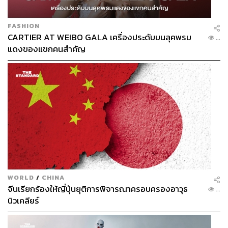
“ส่วนการแก้ไขปัญหาทั้งระบบนั้นต้องขยับเป็นภาพใหญ่
เพื่อให้มีความชอบธรรมในการขยับ แต่หน้าตาจะออกมา
FASHION
อย่างไรยังต้องดูในอนาคต จะพูดปัญหากันขนาดไหน ก็ต้อง
CARTIER AT WEIBO GALA เครื่องประดับบนลุคพรม
...
ขยับกันต่อไป อเมริกาทำมาร้อยปีก็ยังไม่ไปไหน”
แดงของแขกคนสำคัญ
ปัญหาเรื่องแรงงานต่างด้าวยังมีอีกหลายแง่มุม นอกจาก
ปัญหาการจ้างแรงงานที่เป็นกระแสไปไม่นานนี้
ภายใต้ความสั่นไหวหรือสงบนิ่ง ปัญหาอีกหลายประการก็
ยังรอการแก้ไขไม่หยุดหย่อนเช่นเดียวกัน
Cover Photo: TANG CHHIN SOTHY/AFP
TAGS:
แรงงานต่างด้าว
มูลนิธิรักษ์ไทย
กองทุนโลก
WORLD
/
CHINA
จีนเรียกร้องให้ญี่ปุ่นยุติการพิจารณาครอบครองอาวุธ
...
นิวเคลียร์