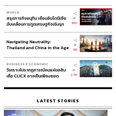
WORLD
Photo: TANG CHHIN SOTHY/AFP
สรุปภารกิจอนุทิน เยือนอินโดนีเซีย
557
ขับเคลื่อนการทูตเศรษฐกิจเชิงรุก
ปัญหาบัตรประกันสุขภาพที่รอการแก้ไข
ประกาศหุ้นส่วนยุทธศาสตร์ไทย –
ขณะที่ผลการศึกษาวิจัยเรื่อง ‘Participatory Research on
อินโดนีเซีย
Migrant Friendly Services’ มีบทสรุปและข้อเสนอแนะด้าน
Navigating Neutrality:
การเข้าถึงบัตรประกันสุขภาพ หรือบัตรประกันสังคมของ
Thailand and China in the Age
แรงงานข้ามชาติว่า
191
of a New Global Order
บัตรประกันสุขภาพหรือบัตรประกันสังคมถูกเก็บไว้ที่
นายจ้าง บางครั้งการย้ายงานนายจ้างก็ไม่คืนเอกสาร ทำให้มี
BUSINESS
/
ECONOMIC
ผลต่อการเข้ารับบริการทางการแพทย์และสาธารณสุข บาง
วิเคราะห์ปรากฏการณ์คนแห่ขอสิน
ครั้งนายจ้างไม่อนุญาตให้แรงงานลาหรือไปโรงพยาบาล
2.7K
เชื่อ CLICX อาจเป็นเพียงยอด
เพราะจะตัดเงินเดือน
ภูเขาน้ำแข็ง ของปัญหาหนี้ครัว
อีกปัญหาคือแรงงานข้ามชาติมักจะให้นายหน้าเป็นผู้จัดทำ
เรือนไทยที่ถูกซุกไว้
บัตรให้ ยิ่งทำงานในโรงงาน นายหน้าก็คือคนทำงานใน
โรงงานด้วยกัน เช่น เสมียน หรือหัวหน้า ยิ่งกลุ่มแรงงาน
LATEST STORIES
ประมงต่อเนื่อง มักใช้นายหน้าข้างนอก ทำให้อาจต้องจ่าย
แพงกว่าที่กฎหมายกำหนด