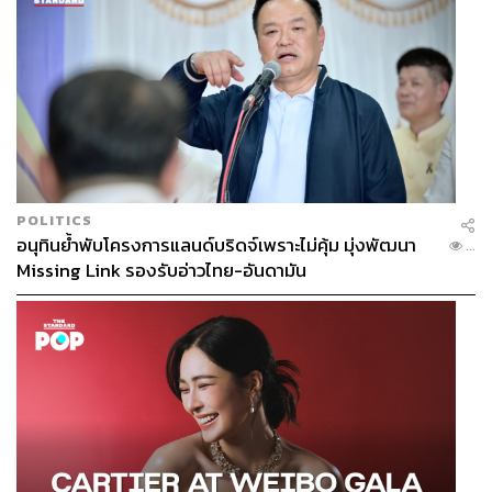
ปัญหาด้านบริการ หากเป็นแรงงานข้ามชาติจะรู้สึกว่า
ตนเองต้องรอคอยการบริการที่นาน และใช้เวลามาก รวมไป
ถึงทัศนคติต่อการเข้ารับการรักษา ความรู้สึกดูถูกเหยียด
หยาม การได้รับความไม่เป็นธรรมในการเข้ารับบริการ แม้
กระทั่งอุปสรรคการสื่อสารทั้งการเขียน การพูด การฟัง ก็เป็น
ปัญหาต่อการเข้ารับบริการและการเข้าถึงบัตร
นี่คือปัญหาที่เกิดขึ้นอยู่ตลอดเวลา และลุกลามไปมากกว่า
แค่เรื่องปัญหาบัตรประกันสุขภาพ หากแต่เป็นเรื่องมายาคติ
และการมองคนด้วยกัน ที่วนเวียนซ้ำซากในระบบอยู่นาน
POLITICS
หลายสิบปี
อนุทินย้ำพับโครงการแลนด์บริดจ์เพราะไม่คุ้ม มุ่งพัฒนา
...
Missing Link รองรับอ่าวไทย-อันดามัน
นพ. ถาวร มองว่า ทางออกหนึ่งสำหรับประเด็นเรื่องสิทธิ
มนุษยชน ในกรณีที่ผู้ป่วยแรงงานข้ามชาติ แล้วไม่มีเอกสาร
ควรมีมาตรการชดเชยค่ารักษาพยาบาลที่สถานพยาบาลให้
บริการกับบุคคลที่ไม่ใช่คนไทย (แรงงานข้ามชาติส่วนใหญ่)
ที่ไม่สามารถเรียกเก็บค่าบริการได้ แต่เอาเงินมาจากไหนนั้นก็
ยังไม่มีข้อสรุป อีกทางเลือกก็คือ อาจต้องกลับไปดูที่ระบบ
บังคับคือ คำนวณเบี้ยประกันสำหรับกรณีเผื่อไว้ด้วยเลย แต่
คนที่จะเข้ามาสู่ระบบนี้ต้องมีฐานใหญ่ เพราะไม่เช่นนั้นเบี้ย
ประกันก็จะสูงเป็นภาระอีก