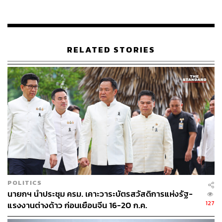
สำนักงานวิจัยเพื่อการพัฒนาหลักประกันสุขภาพไทย (สวปก.)
ชี้ให้เห็นภาพรวมของการย้ายถิ่นฐานว่ามีแนวโน้มเพิ่มสูงขึ้น
และจะยังคงมีปรากฏอยู่ตลอดไป ขณะที่ผลกระทบมีทั้งทาง
บวกและลบต่อประเทศที่ย้ายถิ่นออกและย้ายถิ่นเข้า ไม่ว่าจะ
RELATED STORIES
เป็น ความมั่นคงทางเศรษฐกิจ ความมั่นคงทางการเมือง
สังคม วัฒนธรรม ความมั่นคงทางสุขภาพ รวมทั้งผลกระทบ
ในทางกฎหมาย
“ระบบประกันสุขภาพถือเป็นนโยบายบรรเทาปัญหา
(mitigation) ความมั่นคงด้านสุขภาพของประเทศไทย จาก
การย้ายถิ่นของแรงงานข้ามชาติและครอบครัว เพราะปัญหา
สุขภาพของแรงงานข้ามชาติก็กระทบต่อความมั่นคงสุขภาพ
ของไทยเช่นกัน ทั้งผู้ป่วยวัณโรคดื้อยา เอชไอวี และค่าใช้จ่าย
ที่เกิดขึ้นแล้วไม่มีคนรับภาระ”
ขณะที่การสร้างระบบประกันสุขภาพให้กับแรงงานข้าม
ชาติถูกหยิบยกขึ้นมาเป็นหนึ่งในข้อเสนอการปฏิรูประบบ
สาธารณสุข ด้านการคลังสุขภาพ และระบบหลักประกัน
POLITICS
นายกฯ นำประชุม ครม. เคาะวาระบัตรสวัสดิการแห่งรัฐ-
สุขภาพ ระยะที่หนึ่ง กรณีบุคคลที่ไม่ใช่คนไทย
127
แรงงานต่างด้าว ก่อนเยือนจีน 16-20 ก.ค.
และหนึ่งในข้อเสนอคือจัดความคุ้มครองด้านสุขภาพให้
แก่กลุ่มบุคคลที่มีปัญหาสถานะและสิทธิที่ไม่ใช่คนไทย​