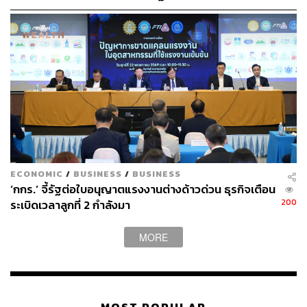
ประเทศใหม่
นพ. ถาวร เปิดเผยว่า สำหรับการขายบัตรประกันสุขภาพ
นั้น จะมีการเปิดขายเป็นรอบๆ และกฎเกณฑ์เงื่อนไขมักจะถูก
ปรับเปลี่ยนอยู่หลายครั้ง
ขณะที่สถานการณ์สำคัญที่เกิดขึ้นต่อประเด็นของบัตร
ประกันสุขภาพของแรงงานต่างด้าวนั้น นอกจากค่าใช้จ่ายที่
สูง และเมื่อเทียบกับประกันสังคมแล้ว ระบบประกันสุขภาพ
กำหนดให้เงินส่วนกลางมาจากผู้ซื้อประกันและรัฐ ส่วน
นายจ้างถูกตัดออก ซึ่งในระบบประกันสังคมบังคับ ตรงนี้ชี้ให้
เห็นว่า รัฐมีความพยายามที่จะดันแรงงานต่างด้าวให้เข้าสู่
ระบบเพื่อให้สิทธิการรักษาย้ายไปอยู่ในประกันสังคม
ECONOMIC
/
BUSINESS
/
BUSINESS
เสียงสะท้อนถึงสถานการณ์สำคัญที่เกิดขึ้นในกรณีนี้คือ ยัง
‘กกร.’ จี้รัฐต่อใบอนุญาตแรงงานต่างด้าวด่วน ธุรกิจเตือน
คงมีปัญหา และอุปสรรคในการขายและซื้อบัตรประกัน
200
ระเบิดเวลาลูกที่ 2 กำลังมา
สุขภาพ เนื่องจาก
หลายโรงพยาบาลตัดสินใจไม่ขายบัตร เพราะกลัว
MORE
ขาดทุนหากพบโรคที่มีค่าใช้จ่ายสูง หรืออาจขายแบบมี
เงื่อนไข
แรงงานข้ามชาติเองก็ตัดสินใจไม่ซื้อบัตร เพราะคิดว่า
ตนเองไม่มีโอกาสเจ็บป่วย และกังวลเรื่องการไปรับ