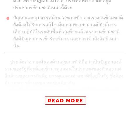
ด้วย เพราะปฏิเสธไม่ได้ว่า ประเทศที่เราอาศัยอยู่มี
ประชากรข้ามชาติเหล่านี้ด้วย
ปัญหาและอุปสรรคด้าน ‘สุขภาพ’ ของแรงงานข้ามชาติ
ยังต้องได้รับการแก้ไข มีความพยายาม แต่ก็ยังมีการ
เลือกปฏิบัติในระดับพื้นที่ สุดท้ายแล้วแรงงานข้ามชาติ
ยังมีปัญหาการเข้ารับบริการ และการเข้าถึงสิทธิเหล่า
นั้น
ประเด็น ‘ความมั่นคงด้านสุขภาพ’ ที่ถือว่าเป็นปัญหาองค์
รวมของรัฐที่จะต้องเข้ามาดูแลคนในประเทศของตัวเอง แต่
อีกด้านของภารกิจคือ การดูแลคนต่างชาติที่อยู่ในรัฐ ซึ่งต้อง
มีมาตรการด้านสุขภาพเช่นเดียวกัน
สำหรับประเทศไทย ‘แรงงานข้ามชาติ’ ก็เป็นกลุ่มใหญ่ที่
ต้องดูแล ขณะที่ปัญหาสุขภาพของแรงงานข้ามชาติอยู่ในขั้น
READ MORE
ตอนกำลังเร่งปฏิรูป ยกเครื่อง และยังติดขัดปัญหาอุปสรรคใน
หลายด้าน