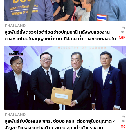
รู้หรือไม่ว่าสถานการณ์ปัจจุบันของแรงงานที่ถูกกฎหมาย
กรณีแรงงานที่ถือ ‘บัตรสีชมพู’ ซึ่งเป็นบัตรแสดงตัวว่าแรงงาน
ได้รับการผ่อนผันให้อยู่และทำงานในประเทศไทยได้เป็นการ
ชั่วคราวตามระยะเวลาที่คณะรัฐมนตรีกำหนด มีจำนวน
THAILAND
1,804,298 คน
จุลพันธ์สั่งตรวจไซต์ก่อสร้างปทุมธานี หลังพบแรงงาน
ขณะที่แรงงานกลุ่มที่ถือเอกสารที่ประเทศต้นทางออกให้
1.8K
ต่างชาติไม่มีใบอนุญาตทำงาน 114 คน ย้ำต่างชาติต้องมีใบ
จำนวน 1,596,489 คน ตัวเลขเหล่านี้แสดงให้เห็นจำนวน
อนุญาตทำงาน
‘แรงงานต่างด้าว’ ในไทยที่อีกมิตินอกจากเรื่องแรงงานคือ
เรื่องสุขภาพ ที่ต้องหามาตรการให้ได้รับการดูแล
ตามประกาศกระทรวงสาธารณสุขเรื่อง การตรวจสุขภาพ
และประกันสุขภาพของแรงงานต่างด้าว (ฉบับที่ 2) พ.ศ. 2559
กำหนดให้…
แรงงานต่างด้าวรวมผู้ติดตามที่เป็นบุตรอายุตั้งแต่ 7 ปีบริ
บูรณ์ ต้องจ่ายค่าประกันสุขภาพ (2 ปี) + ตรวจสุขภาพ =
3,700 + 500 (ค่าตรวจสุขภาพปีที่ 2)
สำหรับผู้ติดตามแรงงานต่างด้าวที่เป็นบุตรที่มีอายุไม่เกิน 7
ปีบริบูรณ์ จ่ายค่าประกันสุขภาพ (2 ปี) = 730 บาท
THAILAND
จุลพันธ์รับข้อเสนอ กกร. จ่อขอ ครม. ต่ออายุใบอนุญาต 4
ตัวเลขผลการดำเนินการ สถิติล่าสุดเมื่อวันที่ 29 ก.ค. 2559
110
สัญชาติแรงงานต่างด้าว-ขยายฐานนำเข้าแรงงาน
สามารถตรวจและทำประกันสุขภาพได้ = 1,259,016 คน