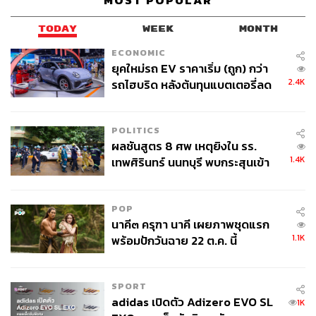
MOST POPULAR
บริการ
ข้อจำกัดเชิงนโยบาย โดยเฉพาะการบริหารจัดการ
TODAY
WEEK
MONTH
กองทุนสุขภาพในระยะยาว (ไม่เป็นไปตามประกาศ
กระทรวงสาธารณสุข)
ECONOMIC
ยุคใหม่รถ EV ราคาเริ่ม (ถูก) กว่า
ทางแก้ที่พยายามเสนอให้เกิดรูปธรรมในการจัดการกับ
2.4K
รถไฮบริด หลังต้นทุนแบตเตอรี่ลด
ระบบประกันสุขภาพของแรงงาน คือ
ลง - จีนแห่บุกตลาดเกิดใหม่
ส่งเสริมให้แรงงานผิดกฎหมายเข้าสู่ระบบเพื่อจัดการ
คุ้มครองที่ครอบคลุม คือการบังคับใช้กฎหมายอย่าง
POLITICS
เคร่งครัด เร่งรัดการนำเข้าแรงงานต่างด้าวอย่างถูก
ผลชันสูตร 8 ศพ เหตุยิงใน รร.
กฎหมาย MOU อำนวยความสะดวกต่อการตรวจ
1.4K
เทพศิรินทร์ นนทบุรี พบกระสุนเข้า
สัญชาติ และบริหารจัดการแรงงานต่างด้าวอย่างเป็น
จุดสำคัญ ‘ศีรษะ-หน้าอก’ ครูถูกยิง
ระบบ
4 นัด จากระยะไกล
POP
จัดระบบการดำเนินการประกันสุขภาพสำหรับแรงงาน
นาคี๓ ครุฑา นาคี เผยภาพชุดแรก
ต่างด้าวที่สม่ำเสมอ เพื่อให้เกิดการดำเนินการอย่างต่อ
1.1K
พร้อมปักวันฉาย 22 ต.ค. นี้
เนื่อง
พิจารณาการจัดงบประมาณ เพื่อดำเนินการส่งเสริมสุข
ภาพและป้องกันโรคแก่แรงงานต่างด้าว และผู้ติดตาม
SPORT
ในส่วนที่คาดว่าจะส่งผลกระทบต่อระบบสาธารณะสุข
adidas เปิดตัว Adizero EVO SL
1K
ของไทย