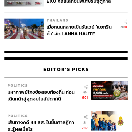
EXO คอลเล็กชันพิเศษรับฤดูกาล
College Football
“กวาดเข้าระบบ จัดการให้มีระบบหลักประกันสุขภาพ
(แบบบังคับจ่าย) เพื่อให้มั่นใจว่าทุกคนที่เข้าระบบเราจะ
THAILAND
สามารถจัดการปัญหาให้เขาได้ หากเป็นเรื่องที่มีผลต่อความ
เมื่อถนนกลายเป็นรันเวย์ ‘แยกริน
1K
มั่นคงทางสุขภาพ อาจจะต้องใช้งบประมาณจากภาครัฐ
คำ’ จัด LANNA HAUTE
“แรงงานข้ามชาติควรได้รับการรักษาสุขภาพขั้นพื้นฐานที่
COUTURE กลางสายฝน
คนไทยได้ แต่ปัจจุบันยังไม่นิ่ง ในอนาคตต้องมี แต่อยู่บนหลัก
การที่ว่า ต้องไม่มาล้วงกระเป๋าคนไทย”
EDITOR'S PICKS
POLITICS
มหากาพย์โกงข้อสอบท้องถิ่น ก่อน
601
เดินหน้าสู่จุดจบในสัปดาห์นี้
POLITICS
เส้นทางคดี 44 สส. ในชั้นศาลฎีกา
237
จะรู้ผลเมื่อไร