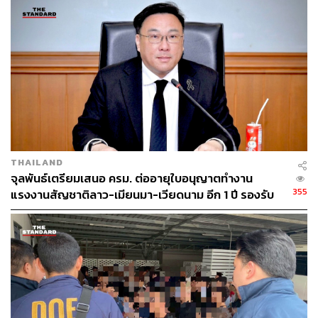
ประกอบด้วย คนต่างด้าว นักท่องเที่ยวต่างชาติ และผู้ป่วยข้าม
แดน เพื่อความเพียงพอทางการคลังสำหรับสถานพยาบาล
ของรัฐ และความมั่นคงทางสุขภาพของคนไทย
THAILAND
จุลพันธ์เตรียมเสนอ ครม. ต่ออายุใบอนุญาตทำงาน
355
แรงงานสัญชาติลาว-เมียนมา-เวียดนาม อีก 1 ปี รองรับ
ความต้องการภาคธุรกิจ
Photo: PORNCHAI KITTIWONGSAKUL/AFP
บัตรประกันสุขภาพแรงงาน หลักประกันที่เหมือนไม่ประกัน