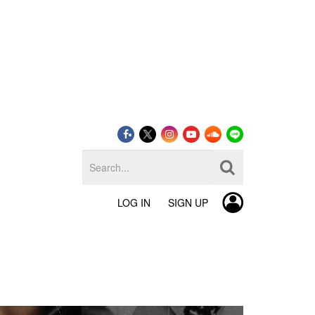
LOG IN
SIGN UP