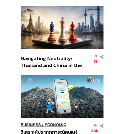
เศรษฐกิจเชิงรุก ประกาศหุ้น
ส่วนยุทธศาสตร์ไทย –
อินโดนีเซีย
Navigating Neutrality:
131
Thailand and China in the
Age of a New Global
Order
BUSINESS
/
ECONOMIC
2.3K
วิเคราะห์ปรากฏการณ์คนแห่