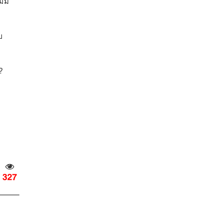
่มี
บ
?
327