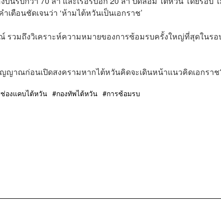
องบินรบกว่า 70 ลำ และเรือรบอีก 20 ลำ ปิดล้อม ไต้หวัน โดยรอบ ไม
ีคำเตือนชัดเจนว่า ‘ห้ามไต้หวันเป็นเอกราช’
 รวมถึงวิเคราะห์ความหมายของการซ้อมรบครั้งใหญ่ที่สุดในรอ
อสัญญาณก่อนเปิดสงครามหากไต้หวันคิดจะเดินหน้าแนวคิดเอกราช
ช่องแคบไต้หวัน
กองทัพไต้หวัน
การซ้อมรบ