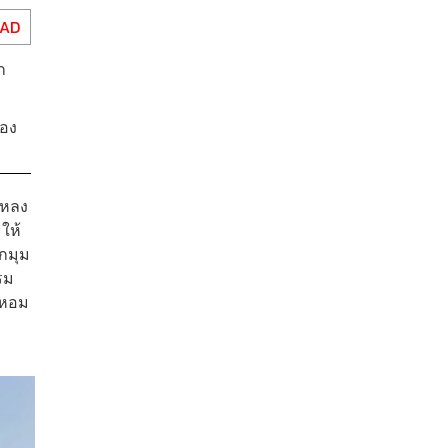
EAD
ก
ของ
 หลง
ให้
ุกมุม
รม
อหอม