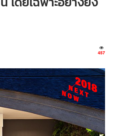
ี้ โดยเฉพาะอย่างยิ่ง
457