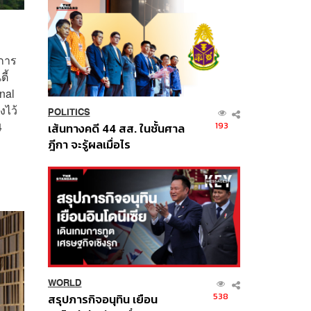
ิการ
ี้
nal
งไว้
POLITICS
4
193
เส้นทางคดี 44 สส. ในชั้นศาล
ฎีกา จะรู้ผลเมื่อไร
WORLD
538
สรุปภารกิจอนุทิน เยือน