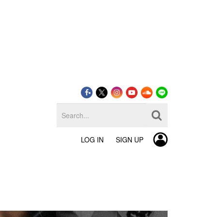
LOG IN
SIGN UP