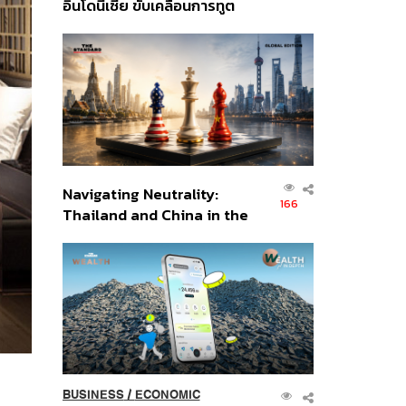
อินโดนีเซีย ขับเคลื่อนการทูต
เศรษฐกิจเชิงรุก ประกาศหุ้น
ส่วนยุทธศาสตร์ไทย –
อินโดนีเซีย
Navigating Neutrality:
166
Thailand and China in the
Age of a New Global
Order
BUSINESS
/
ECONOMIC