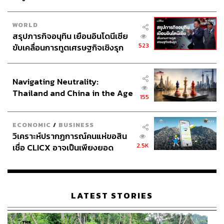
WORLD
สรุปภารกิจอนุทิน เยือนอินโดนีเซีย
523
ขับเคลื่อนการทูตเศรษฐกิจเชิงรุก
ประกาศหุ้นส่วนยุทธศาสตร์ไทย –
อินโดนีเซีย
Navigating Neutrality:
Thailand and China in the Age
155
of a New Global Order
ECONOMIC
/
BUSINESS
วิเคราะห์ปรากฏการณ์คนแห่ขอสิน
2.5K
เชื่อ CLICX อาจเป็นเพียงยอด
ภูเขาน้ำแข็ง ของปัญหาหนี้ครัว
เรือนไทยที่ถูกซุกไว้
LATEST STORIES