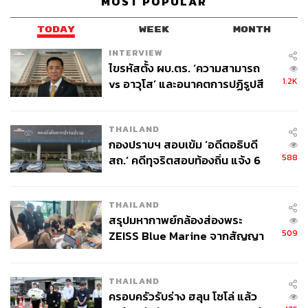
MOST POPULAR
TODAY
WEEK
MONTH
INTERVIEW
ไขรหัสตั้ง ผบ.ตร. ‘ความสามารถ
1.2K
vs อาวุโส’ และอนาคตการปฏิรูปสี
กากี กับ พล.ต.อ. เอก อังสนานนท์
THAILAND
กองปราบฯ สอบเข้ม ‘อดีตอธิบดี
588
สถ.’ คดีทุจริตสอบท้องถิ่น แจ้ง 6
ข้อหาหนัก จ่อชง ป.ป.ช. 12 ส.ค. นี้
THAILAND
สรุปมหากาพย์กล้องส่องพระ
509
ZEISS Blue Marine จากสัญญา
ผลิต 8.3 ล้าน สู่ข้อพิพาท ‘มา
เวลล์ฯ’ ฟ้อง ‘โทน บางแค’ ผิดนัด
THAILAND
จ่ายหนี้-แอบระบุแบรนด์
ครอบครัวรับร่าง ฮลุน โซโล่ แล้ว