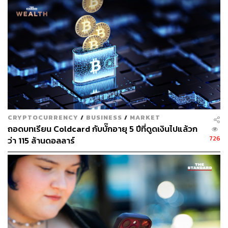
-mohan-optimistic-about-nfts-metaverse-what-does-
mean-for-crypto-industry.htm
สามารถติดตาม THE STANDARD WEALTH
ผ่านแอปพลิเคชันต่างๆ ที่คุณสะดวกหรือใช้งานอยู่แล้วได้เลย
CRYPTOCURRENCY
/
BUSINESS
/
MARKET
ถอดบทเรียน Coldcard กับบั๊กอายุ 5 ปีที่ดูดเงินไปแล้วก
TAGS:
NFTs
Web 3.0
คริปโตเคอร์เรนซี
Neal Mohan
726
ว่า 115 ล้านดอลลาร์
Youtube
Cryptocurrency
Metaverse