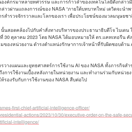
นองค์กรมาหลายทศวรรษ และการก้าวล้ำของเทคโนโลยีดังกล่าวมี
ันกล่าวผ่านแถลงการณ์ของ NASA “ภายใต้บทบาทใหม่ เดวิดจะนำพ
นการสำรวจจักรวาลและโลกของเรา เพื่อประโยชน์ของมวลมนุษยชาต
 AI นั้นสอดคล้องไปกับคำสั่งทางบริหารของประธานาธิบดีโจ ไบเดน 
ันที่ 30 ตุลาคม 2023 โดย NASA ได้มอบหมายให้ ดร.แคทเทอรีน คั
ล้อมของหน่วยงาน ดำรงตำแหน่งรักษาการเจ้าหน้าที่รับผิดชอบด้าน 
ารวางแผนและยุทธศาสตร์การใช้งาน AI ของ NASA ทั้งภารกิจสำ
ึงการใช้งานเบื้องหลังภายในหน่วยงาน และทำงานร่วมกับหน่วย
 ให้รองรับกับการใช้งานของ NASA สืบต่อไป
-first-chief-artificial-intelligence-officer/
residential-actions/2023/10/30/executive-order-on-the-safe-sec
icial-intelligence/