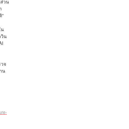
ส่วน
า
ิ”
ใน
ลวิน
AI
รวจ
งาน
ure-