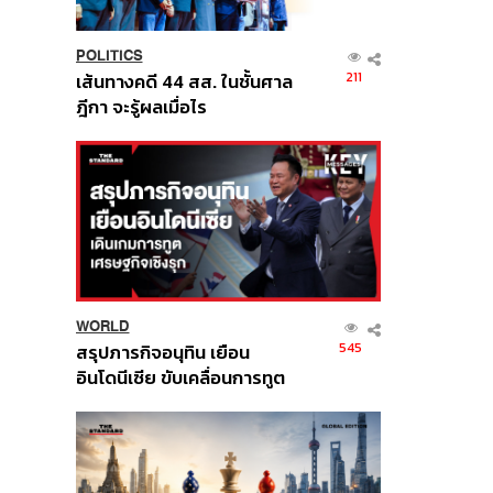
POLITICS
211
เส้นทางคดี 44 สส. ในชั้นศาล
ฎีกา จะรู้ผลเมื่อไร
WORLD
545
สรุปภารกิจอนุทิน เยือน
อินโดนีเซีย ขับเคลื่อนการทูต
เศรษฐกิจเชิงรุก ประกาศหุ้น
ส่วนยุทธศาสตร์ไทย –
อินโดนีเซีย