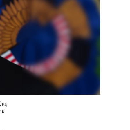
นผู้
่าย