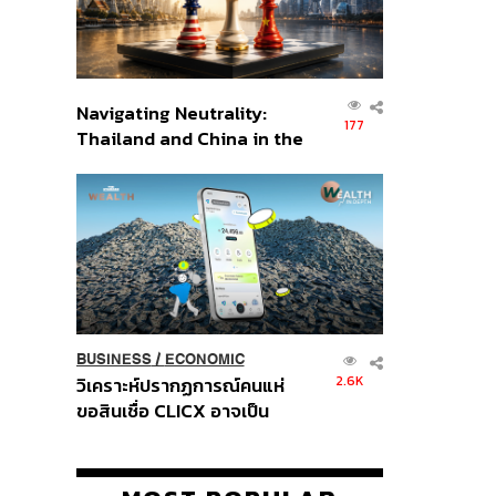
Navigating Neutrality:
177
Thailand and China in the
Age of a New Global
Order
BUSINESS
/
ECONOMIC
2.6K
วิเคราะห์ปรากฏการณ์คนแห่
ขอสินเชื่อ CLICX อาจเป็น
เพียงยอดภูเขาน้ำแข็ง ของ
ปัญหาหนี้ครัวเรือนไทยที่ถูกซุก
ไว้