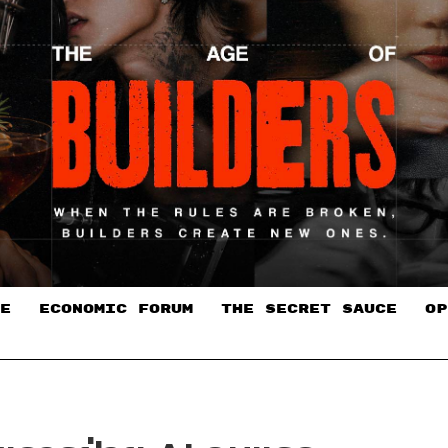
E
ECONOMIC FORUM
THE SECRET SAUCE​
OP