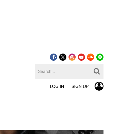
LOG IN
SIGN UP