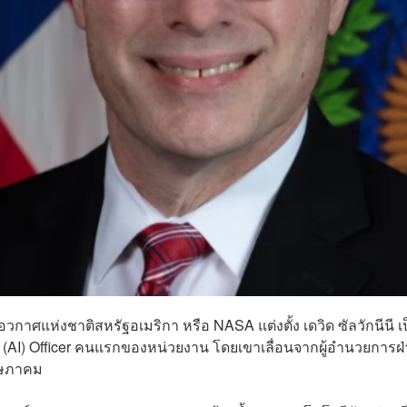
าศแห่งชาติสหรัฐอเมริกา หรือ NASA แต่งตั้ง เดวิด ซัลวักนีนี เป็
nce (AI) Officer คนแรกของหน่วยงาน โดยเขาเลื่อนจากผู้อำนวยการฝ
พฤษภาคม