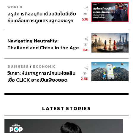
WORLD
สรุปภารกิจอนุทิน เยือนอินโดนีเซีย
538
ขับเคลื่อนการทูตเศรษฐกิจเชิงรุก
ประกาศหุ้นส่วนยุทธศาสตร์ไทย –
อินโดนีเซีย
Navigating Neutrality:
Thailand and China in the Age
166
of a New Global Order
BUSINESS
/
ECONOMIC
วิเคราะห์ปรากฏการณ์คนแห่ขอสิน
2.6K
เชื่อ CLICX อาจเป็นเพียงยอด
ภูเขาน้ำแข็ง ของปัญหาหนี้ครัว
เรือนไทยที่ถูกซุกไว้
LATEST STORIES