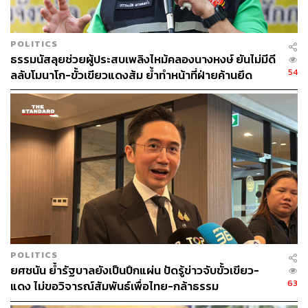
POLITICS
ธรรมนัสลุยช่วยผู้ประสบเพลิงไหม้คลองนางหงษ์ ยันไม่มีดี
54
ลลับโมนาโก-ขั้วเขียวแดงส้ม ย้ำทำหน้าที่ฝ่ายค้านยึด
ประโยชน์ประชาชน
POLITICS
ยศชนัน ย้ำรัฐบาลยังเป็นปึกแผ่น ปัดรู้ข่าวจับขั้วเขียว-
63
แดง ไม่ขอวิจารณ์สัมพันธ์เพื่อไทย-กล้าธรรม