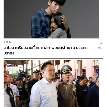
FILM
ตาโขน เตรียมฉายที่เทศกาลภาพยนตร์ไทย ณ ประเทศ
...
บราซิล