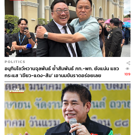
POLITICS
อนุทินโชว์หวานจุลพันธ์ ย้ำสัมพันธ์ ภท.-พท. ยังแน่น แซว
109
กระแส ‘เขียว-แดง-ส้ม’ เอานมข้นราดอร่อยเลย