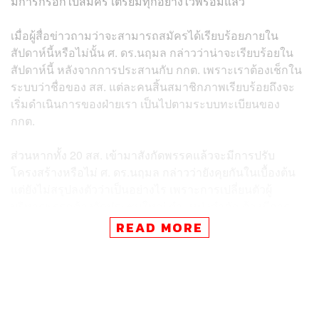
มีการกรอกใบสมัคร เตรียมทุกอย่างไว้พร้อมแล้ว
เมื่อผู้สื่อข่าวถามว่าจะสามารถสมัครได้เรียบร้อยภายใน
สัปดาห์นี้หรือไม่นั้น ศ. ดร.นฤมล กล่าวว่าน่าจะเรียบร้อยใน
สัปดาห์นี้ หลังจากการประสานกับ กกต. เพราะเราต้องเช็กใน
ระบบว่าชื่อของ สส. แต่ละคนสิ้นสมาชิกภาพเรียบร้อยถึงจะ
เริ่มดำเนินการของฝ่ายเรา เป็นไปตามระบบทะเบียนของ
กกต.
ส่วนหากทั้ง 20 สส. เข้ามาสังกัดพรรคแล้วจะมีการปรับ
โครงสร้างหรือไม่ ศ. ดร.นฤมล กล่าวว่ายังคุยกันในเบื้องต้น
แต่ยังไม่สรุปลงตัวว่าเป็นอย่างไร เพราะการเปลี่ยนตัวผู้
บริหารพรรคต้องจัดประชุมใหญ่ ตำแหน่งสำคัญต้องมีการ
เลือกตั้งในที่ประชุม ก็ต้องมีการเตรียมการเรื่องการประชุม
READ MORE
ใหญ่ซึ่งคาดว่าจะมีขึ้นในปีหน้า เพราะปีนี้ไม่น่าจะทัน ช่วงนี้
อยากไปดูแลปัญหาทางภาคใต้ โดยพรุ่งนี้กระทรวงเกษตร
และสหกรณ์ก็จะลงพื้นที่ภาคใต้
ส่วนกรณีมีชื่อ ร.อ. ธรรมนัส พรหมเผ่า สส. จังหวัดพะเยา นั่ง