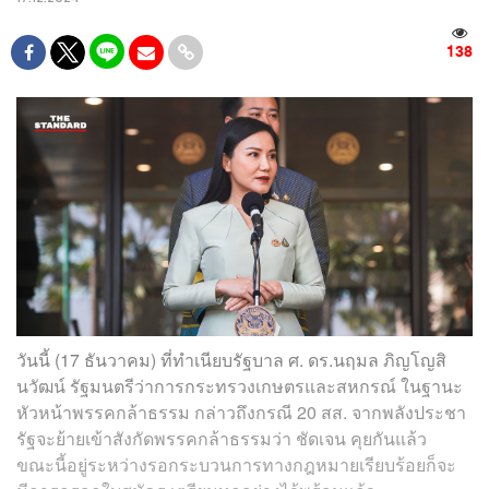
138
วันนี้ (17 ธันวาคม) ที่ทำเนียบรัฐบาล ศ. ดร.นฤมล ภิญโญสิ
นวัฒน์ รัฐมนตรีว่าการกระทรวงเกษตรและสหกรณ์ ในฐานะ
หัวหน้าพรรคกล้าธรรม กล่าวถึงกรณี 20 สส. จากพลังประชา
รัฐจะย้ายเข้าสังกัดพรรคกล้าธรรมว่า ชัดเจน คุยกันแล้ว
ขณะนี้อยู่ระหว่างรอกระบวนการทางกฎหมายเรียบร้อยก็จะ