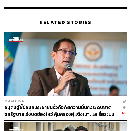
RELATED STORIES
138
ABOUT THE AUTHOR
THE STANDARD TEAM
กองบรรณาธิการ THE STANDARD
ABOUT THE PHOTOGRAPHER
ณาฌารัฐ ภักดีอาสา
POLITICS
ช่างภาพข่าว ประจำสำนักข่าว THE
อนุดิษฐ์ชี้ข้อมูลประชาชนรั่วคือภัยความมั่นคงระดับชาติ
STANDARD
68
ขอรัฐบาลเร่งปิดช่องโหว่ คุ้มครองผู้แจ้งเบาะแส รื้อระบบ
ใช้งบไซเบอร์