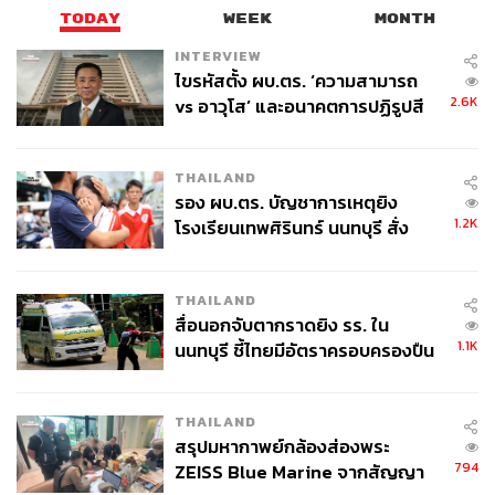
TODAY
WEEK
MONTH
INTERVIEW
ไขรหัสตั้ง ผบ.ตร. ‘ความสามารถ
2.6K
vs อาวุโส’ และอนาคตการปฏิรูปสี
กากี กับ พล.ต.อ. เอก อังสนานนท์
THAILAND
รอง ผบ.ตร. บัญชาการเหตุยิง
1.2K
โรงเรียนเทพศิรินทร์ นนทบุรี สั่ง
ค้นหา 2 รอบยืนยันไร้คนติดค้าง พบ
ศพปู่-ย่าที่บ้านพักผู้ก่อเหตุ
THAILAND
สื่อนอกจับตากราดยิง รร. ใน
1.1K
นนทบุรี ชี้ไทยมีอัตราครอบครองปืน
สูงในระดับต้นของภูมิภาค
THAILAND
สรุปมหากาพย์กล้องส่องพระ
794
ZEISS Blue Marine จากสัญญา