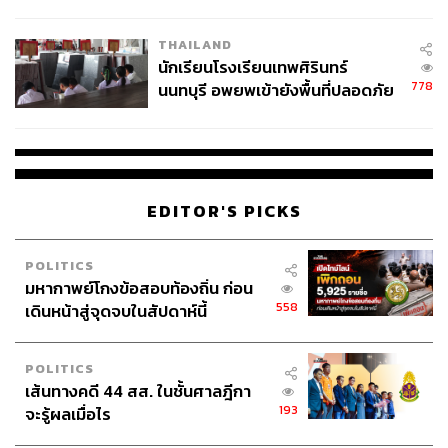
ผลิต 8.3 ล้าน สู่ข้อพิพาท ‘มา
เวลล์ฯ’ ฟ้อง ‘โทน บางแค’ ผิดนัด
THAILAND
จ่ายหนี้-แอบระบุแบรนด์
นักเรียนโรงเรียนเทพศิรินทร์
778
นนทบุรี อพยพเข้ายังพื้นที่ปลอดภัย
ชั่วคราว หลังเหตุใช้อาวุธปืนภายใน
โรงเรียนคลี่คลาย
EDITOR'S PICKS
POLITICS
มหากาพย์โกงข้อสอบท้องถิ่น ก่อน
558
เดินหน้าสู่จุดจบในสัปดาห์นี้
POLITICS
เส้นทางคดี 44 สส. ในชั้นศาลฎีกา
193
จะรู้ผลเมื่อไร