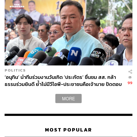
POLITICS
‘อนุทิน’ นำทีมร่วมงานวันเกิด ‘ประภัตร’ ชื่นชม สส. กล้า
99
ธรรมร่วมยินดี ย้ำไม่มีวีไอพี-ประชาชนคือเจ้านาย ปัดตอบ
ปมปรับ ครม. เร็วๆ นี้
MORE
MOST POPULAR