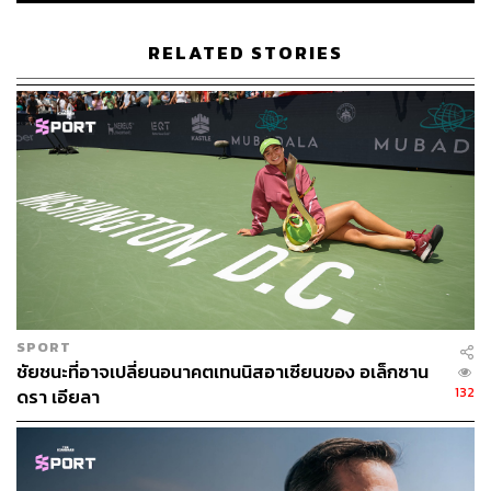
พรสวรรค์ในการเล่นของเธอกลายเป็นปรากฏการณ์ในเกม
RELATED STORIES
เทนนิส โดยเฉพาะการช็อกโลกด้วยการคว่ำ เซเรนา วิลเลียม
ส์ อดีตราขินีคอร์ตผู้ยิ่งใหญ่ได้ในรายการยูเอส โอเพ่น เมื่อปี
2018 (และเป็นการชนะครั้งที่ 2 ของเธอ)
แต่ชัยชนะที่ยิ่งใหญ่ของเธอกลับกลายเป็นเรื่องดราม่า เมื่อเซ
เรนาซึ่งเป็นขวัญใจของเธอเองแสดงออกอย่างไม่ค่อยมีน้ำใจ
นักกีฬามากนักด้วยการปะทะคารมกับแชร์อัมไพร์อย่าง
รุนแรง และมีเสียงโห่จากแฟนๆ ในสนามที่เป็นกองเชียร์ของ
ยอดนักเทนนิสชาวสหรัฐฯ
อย่างไรก็ดี สำหรับโอซากะ ไม่ว่าจะเกิดอะไรขึ้นก็ตาม
SPORT
สำหรับเธอแล้วการได้สวมกอดกับเซเรนาที่หน้าเน็ตหลังจบ
ชัยชนะที่อาจเปลี่ยนอนาคตเทนนิสอาเซียนของ อเล็กซาน
การแข่งขันเป็นช่วงเวลาแสนวิเศษที่ทำให้เธอได้รู้สึกเหมือน
132
ดรา เอียลา
กลับไปเป็นเด็กอีกครั้ง และไม่มีใครจะพรากความทรงจำครั้ง
นี้ไปจากเธอได้
แต่ความสำเร็จที่ยิ่งใหญ่ในครั้งนั้นกลับกลายเป็นปัญหาของ