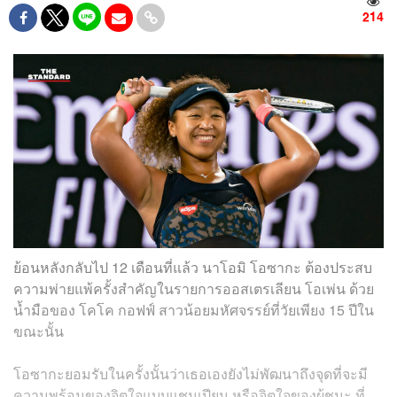
214
ย้อนหลังกลับไป 12 เดือนที่แล้ว นาโอมิ โอซากะ ต้องประสบ
ความพ่ายแพ้ครั้งสำคัญในรายการออสเตรเลียน โอเพ่น ด้วย
น้ำมือของ โคโค กอฟฟ์ สาวน้อยมหัศจรรย์ที่วัยเพียง 15 ปีใน
ขณะนั้น
โอซากะยอมรับในครั้งนั้นว่าเธอเองยังไม่พัฒนาถึงจุดที่จะมี
ความพร้อมของจิตใจแบบแชมเปียน หรือจิตใจของผู้ชนะ ที่