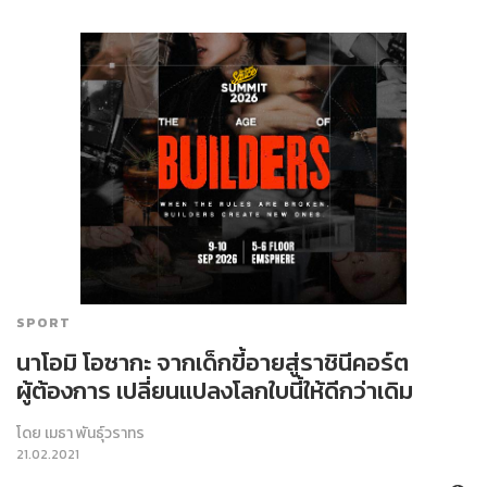
SPORT
นา‌โอมิ‌ ‌โอ‌ซากะ‌ ‌จาก‌เด็ก‌ขี้‌อาย‌สู่‌ราชินี‌คอร์ต‌
‌ผู้‌ต้องการ‌ เปลี่ยนแปลง‌โลก‌ใบ‌นี้‌ให้‌ดี‌กว่า‌เดิม‌
โดย
เมธา พันธุ์วราทร
21.02.2021