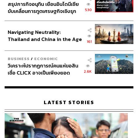
สรุปภารกิจอนุทิน เยือนอินโดนีเซีย
530
ขับเคลื่อนการทูตเศรษฐกิจเชิงรุก
ประกาศหุ้นส่วนยุทธศาสตร์ไทย –
อินโดนีเซีย
Navigating Neutrality:
Thailand and China in the Age
161
of a New Global Order
BUSINESS
/
ECONOMIC
วิเคราะห์ปรากฏการณ์คนแห่ขอสิน
2.6K
เชื่อ CLICX อาจเป็นเพียงยอด
ภูเขาน้ำแข็ง ของปัญหาหนี้ครัว
เรือนไทยที่ถูกซุกไว้
LATEST STORIES