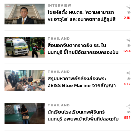
INTERVIEW
พิสูจน์อักษร: พรนภัส ชำนาญค้า
ไขรหัสตั้ง ผบ.ตร. ‘ความสามารถ
อ้างอิง:
2.1K
vs อาวุโส’ และอนาคตการปฏิรูปสี
https://www.bbc.com/sport/tennis/53936569
กากี กับ พล.ต.อ. เอก อังสนานนท์
https://www.bbc.com/sport/tennis/56138857
https://www.sbnation.com/tennis/22288890/naomi-os
THAILAND
aka-tennis-superstar-grand-slam-butterfly-serena
สื่อนอกจับตากราดยิง รร. ใน
694
นนทบุรี ชี้ไทยมีอัตราครอบครองปืน
สูงในระดับต้นของภูมิภาค
TAGS:
Australian Open
tennis
ความสำเร็จ
Naomi Osaka
ความมั่นใจในตัวเอง
นักเทนนิส
THAILAND
สรุปมหากาพย์กล้องส่องพระ
672
ZEISS Blue Marine จากสัญญา
ผลิต 8.3 ล้าน สู่ข้อพิพาท ‘มา
เวลล์ฯ’ ฟ้อง ‘โทน บางแค’ ผิดนัด
THAILAND
จ่ายหนี้-แอบระบุแบรนด์
นักเรียนโรงเรียนเทพศิรินทร์
657
นนทบุรี อพยพเข้ายังพื้นที่ปลอดภัย
214
ชั่วคราว หลังเหตุใช้อาวุธปืนภายใน
โรงเรียนคลี่คลาย