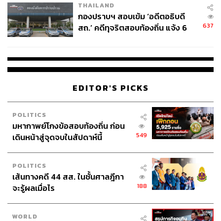
THAILAND
ABOUT THE AUTHOR
กองปราบฯ สอบเข้ม ‘อดีตอธิบดี
637
เมธา พันธุ์วราทร
สถ.’ คดีทุจริตสอบท้องถิ่น แจ้ง 6
เจ้าของนามปากกา ‘ลูกแม่กิ่ง’ คอลัมนิสต์ที่เล่า
ข้อหาหนัก จ่อชง ป.ป.ช. 12 ส.ค. นี้
เรื่องกีฬาให้คนนำไปปรับใช้ในชีวิต ซึ่งจะ
ทำให้ได้รับแรงบันดาลใจจากกีฬาที่คุณชื่น
ชอบ ในคอลัมน์ ‘Goal of Life’
EDITOR'S PICKS
POLITICS
มหากาพย์โกงข้อสอบท้องถิ่น ก่อน
549
เดินหน้าสู่จุดจบในสัปดาห์นี้
POLITICS
เส้นทางคดี 44 สส. ในชั้นศาลฎีกา
188
จะรู้ผลเมื่อไร
WORLD