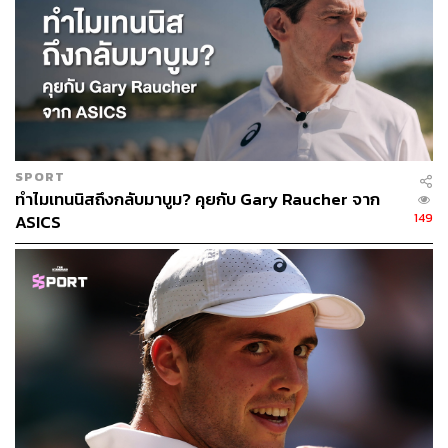
โอซากะ เพราะฝีมือในการเล่นของเธอโตเกินกว่าสภาพจิตใจ
จะรับไหว ซึ่งทำให้เธอถึงขั้นเคยเปลี่ยนโค้ชและบอกว่า
ชัยชนะไม่ใช่ทุกสิ่งทุกอย่างสำหรับเธอ
โชคดีสำหรับวงการเทนนิสที่โอซากะค่อยๆ เรียนรู้และเติบโต
หลังจากนั้นในเรื่องของการใช้ชีวิต
SPORT
โดยเฉพาะเหตุการณ์ครั้งสำคัญของโลกเมื่อ จอร์จ ฟลอยด์
ทำไมเทนนิสถึงกลับมาบูม? คุยกับ Gary Raucher จาก
ชายผิวดำต้องเสียชีวิตจากการเข้าจับกุมโดยใช้ความรุนแรง
149
ASICS
เกินกว่าเหตุของเจ้าหน้าที่ตำรวจผิวขาวด้วยการใช้เข่ากดที่
คอนานถึง 7 นาที 46 วินาทีจนทำให้หมดลมหายใจอย่างน่า
เศร้า มีส่วนช่วยให้โอซากะเปลี่ยนแปลงตัวเองอย่างมาก
“หัวใจของฉันเจ็บปวด ฉันรู้สึกว่าฉันควรจะต้องทำอะไรบ้าง
เรื่องพวกนี้มันควรจะพอได้แล้ว” โอซากะให้สัมภาษณ์ถึงการ
ตัดสินใจลุกขึ้นสู้ และใช้เสียงของเธอส่งออกไปเพื่อคนอื่น
จากการเรียกร้องในแคมเปญ Black Live Matters โอซากะ