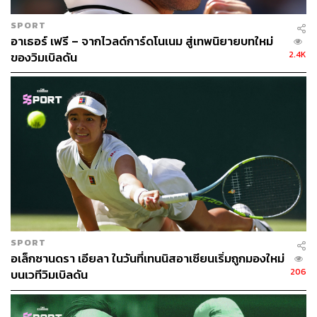
กลายเป็นหนึ่งในหัวขบวนของเหล่านักกีฬาระดับโลกที่เพิ่ม
บทบาทของการเป็นนักต่อสู้เพื่อสังคม
SPORT
อาเธอร์ เฟรี – จากไวลด์การ์ดโนเนม สู่เทพนิยายบทใหม่
ในการแข่งขันรายการยูเอส โอเพ่นเมื่อปีกลาย เธอคิดไอเดีย
2.4K
ของวิมเบิลดัน
ในการสื่อสารถึงปัญหาเรื่องนี้ได้ด้วยการเขียนชื่อของคนผิว
ดำที่เสียชีวิตอย่างน่าเศร้าเพราะการเหยียดสีผิวบนหน้ากากที่
จะสวมใส่ก่อนลงแข่งขัน และมันก็กลายเป็นแรงบันดาลใจที่
ทำให้เธออยากจะไปให้สุดทางเพื่อจะได้ให้โลกได้เห็นชื่อของ
คนที่จากไปด้วยเหตุอันไม่อันควรทั้งหมด
ชื่อของ บรีออนนา เทย์เลอร์, เอไลจาห์ แม็คเคลน, อาหมัด
อาร์เบอรี, เทรย์วอน มาร์ติน, จอร์จ ฟลอยด์, ฟิลานโด คาสติล
และ ทาเมียร์ รีซ ปรากฏต่อหน้าคนทั้งโลกที่จับตาดูอยู่ โดยมี
นักเทนนิสวัยเพียง 20 เศษๆ ที่เรียกร้องความยุติธรรมให้แก่
พวกเขา
SPORT
อเล็กซานดรา เอียลา ในวันที่เทนนิสอาเซียนเริ่มถูกมองใหม่
206
บนเวทีวิมเบิลดัน
แรงบันดาลใจของโอซากะในการทำเช่นนี้มาจากการที่เธอ
ได้ดูซีรีส์ทาง Netflix เรื่อง
When They See Us
ซึ่งมาจาก
เรื่องจริงของวัยรุ่นผิวดำ 5 คนในย่านฮาร์เล็มที่ถูกกล่าวหาว่า