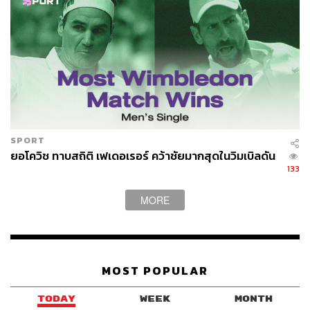
ล่วงละเมิดทางเพศอย่างรุนแรงในสวนเซ็นทรัลพาร์กที่
นิวยอร์ก
เรื่องนี้กลายเป็นจุดพลิกผันในชีวิตของเธอ และทำให้โอซากะ
รู้สึกว่าเธอควรจะทำในสิ่งที่เธอสามารถทำได้เพื่อผู้คน และ
การที่เธอได้ทำเช่นนั้นยังเป็นการบำบัดตัวเองที่ขาด Self-
esteem
SPORT
จากจุดนั้นโอซากะค่อยๆ ปลดเปลื้องตัวเองจากพันธนาการใน
ยอโควิช ทาบสถิติ เฟเดอเรอร์ คว้าชัยมากสุดในวิมเบิลดัน
จิตใจ เธอมั่นใจขึ้น มีความสุขขึ้นจากภายใน และเล่นเทนนิส
133
ได้ด้วยรอยยิ้ม
MORE
และในเวลาเดียวกันก็พร้อมจะส่งเสียงอันทรงพลังของเธอ
หากมันจะสามารถช่วยเปลี่ยนแปลงโลกใบนี้ให้ดีขึ้นบ้าง
นั่นทำให้ นาโอมิ โอซากะ ไม่ได้เป็นแค่แชมเปียนในคอร์ต
MOST POPULAR
เทนนิส แต่เธอยังเป็นแชมเปียนของผู้คน เป็นนักเทนนิส
มหาชนอย่างแท้จริง
TODAY
WEEK
MONTH