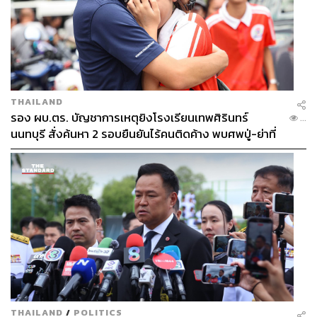
THAILAND
รอง ผบ.ตร. บัญชาการเหตุยิงโรงเรียนเทพศิรินทร์
...
นนทบุรี สั่งค้นหา 2 รอบยืนยันไร้คนติดค้าง พบศพปู่-ย่าที่
บ้านพักผู้ก่อเหตุ
THAILAND
/
POLITICS