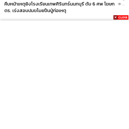
คืบหน้าเหตุยิงโรงเรียนเทพศิรินทร์นนทบุรี ดับ 6 ศพ โฆษก
...
ตร. เร่งสอบปมขโมยปืนปู่ก่อเหตุ
News
Wealth
Pop
Podcast
Video
Now
Opinion
Careers
Events
Privacy
About
Contact
Policy
FOR
ADVERTISING
MEMBERSHIP