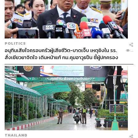
POLITICS
อนุทินเสียใจครอบครัวผู้เสียชีวิต-บาดเจ็บ เหตุยิงใน รร.
...
สั่งเยียวยาจิตใจ เดินหน้าแก้ กม.คุมอาวุธปืน ชี้ผู้ปกครอง
ต้องร่วมรับผิดชอบ
THAILAND