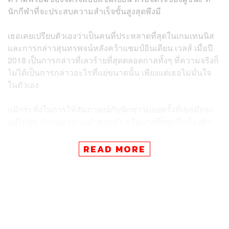
นักกีฬาที่จะประสบความสำเร็จขั้นสูงสุดพึงมี
เธอเคยเปรียบตัวเองว่าเป็นคนที่ประหลาดที่สุดในเกมเทนนิส
และการกล่าวสุนทรพจน์หลังคว้าแชมป์อินเดียน เวลส์ เมื่อปี
2018 เป็นการกล่าวที่เลวร้ายที่สุดตลอดกาลทั้งๆ ที่ความจริงก็
ไม่ได้เป็นการกล่าวอะไรที่แย่ขนาดนั้น เพียงแต่เธอไม่มั่นใจ
ในตัวเอง
แม้กระทั่งในการให้สัมภาษณ์กับนักข่าวบ่อยครั้งที่เธอมักจะ
อยู่ไม่สุข ประหม่า ถามคำตอบคำ หรือบางทีก็พูดถึงเรื่องตัว
ละครจากเกม Pokemon เป็นการแก้เขิน
READ MORE
แต่ ณ เข็มนาฬิกาเดินไป แฟนเทนนิสทั่วโลกได้เห็นถึงความ
เปลี่ยนแปลงที่ชัดเจน นักเทนนิสสาวผู้ทรงพลัง จากคนที่เคย
พูดด้วยน้ำเสียงเบาๆ แบบคนขี้อาย เวลานี้โอซากะกลายเป็น
คนที่ดูมีความมั่นใจขึ้นอย่างมาก
“ฉันรู้สึกว่าฉันมาถึงจุดที่ฉันได้พยายามทุ่มเทอย่างหนักตลอด