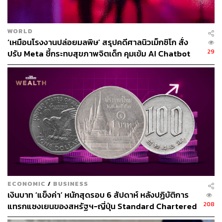
Robotaxi แล้วในบางเมืองของสหรัฐฯ โดยคาดว่าจะขยายวง
กว้างมากขึ้นภายในปีนี้ ขณะที่ยุโรปและจีนยังรอการอนุมัติ
จากหน่วยงานกำกับดูแล
WORLD
‘เหมือนโรงงานปล่อยมลพิษ’ สรุปคดีศาลนิวเม็กซิโก สั่ง
แม้นักลงทุนยังรอคำตอบเชิงพาณิชย์ที่ชัดเจน แต่ทิศทางของ
29
ปรับ Meta ชี้กระทบสุขภาพจิตเด็ก คุมเข้ม AI Chatbot
อุตสาหกรรมยานยนต์อัตโนมัติกำลังเดินหน้าอย่างหลีกเลี่ยง
ไม่ได้
คอขวดใหม่ของโลก AI: ไม่ใช่ชิป แต่คือไฟฟ้า
ประเด็นสำคัญที่สุดช่วงหนึ่งของเวที คือคำเตือนของ Musk
ว่าโลกกำลังผลิตชิป AI ได้เร็วกว่าไฟฟ้าที่จะใช้มัน
ขณะที่การผลิตชิปเติบโตแบบ exponential การผลิตไฟฟ้า
โลกกลับขยายตัวเพียงราว 4% ต่อปี ทำให้ ‘พลังงาน’ กลาย
ECONOMIC
/
BUSINESS
เป็นทรัพยากรเชิงยุทธศาสตร์ของยุค AI
เงินบาท ‘แข็งค่า’ หนักสุดรอบ 6 สัปดาห์ หลังปฏิบัติการ
208
แทรกแซงเยนของสหรัฐฯ-ญี่ปุ่น Standard Chartered
เปิดเป้าสิ้นปีนี้จ่อแข็งต่อแตะ 32.50 บาทต่อดอลลาร์
Musk ชี้ให้เห็นถึงความได้เปรียบของจีน ซึ่งลงทุนพลังงาน