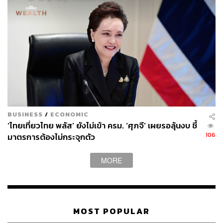
ขนาดมหาศาล โดยเฉพาะโซลาร์ พร้อมย้ำว่า หากมองเชิง
ฟิสิกส์ พลังงานเกือบทั้งหมดในระบบสุริยะล้วนมาจากดวง
อาทิตย์
ในมุมมองของเขา พลังงานแสงอาทิตย์คือแหล่งพลังงานหลัก
ของโลกอนาคตอย่างแท้จริง
AI ในอวกาศ: แนวคิดที่เริ่มจริงจัง
BUSINESS
/
ECONOMIC
‘ไทยเที่ยวไทย พลัส’ ยังไม่เข้า ครม. ‘ศุภจี’ เผยรอลุ้นงบ ชี้
หนึ่งในแนวคิดที่ถูกพูดถึงมาก คือการสร้าง ศูนย์ประมวลผล
106
มาตรการต้องไม่กระจุกตัว
AI ในอวกาศ
MORE
Musk ระบุว่า SpaceX มีแผนปล่อยดาวเทียม AI ที่ใช้พลังงาน
แสงอาทิตย์ภายในไม่กี่ปีข้างหน้า โดยเชื่อว่าในอีก 2 – 3 ปี
ต้นทุนการวาง AI ที่ต่ำที่สุดอาจไม่ใช่บนโลกอีกต่อไป
MOST POPULAR
อวกาศมีพื้นที่ไม่จำกัด ไม่แย่งทรัพยากรบนโลก และสามารถ