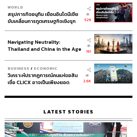
WORLD
สรุปภารกิจอนุทิน เยือนอินโดนีเซีย
529
ขับเคลื่อนการทูตเศรษฐกิจเชิงรุก
ประกาศหุ้นส่วนยุทธศาสตร์ไทย –
อินโดนีเซีย
Navigating Neutrality:
Thailand and China in the Age
161
of a New Global Order
BUSINESS
/
ECONOMIC
วิเคราะห์ปรากฏการณ์คนแห่ขอสิน
2.6K
เชื่อ CLICX อาจเป็นเพียงยอด
ภูเขาน้ำแข็ง ของปัญหาหนี้ครัว
เรือนไทยที่ถูกซุกไว้
LATEST STORIES