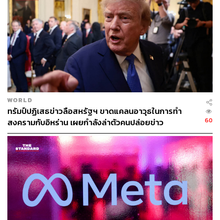
Optimus และ Robotaxi: อนาคตที่เริ่มจับต้องได้
WORLD
ทรัมป์ปฏิเสธข่าวลือสหรัฐฯ ขาดแคลนอาวุธในการทำ
หนึ่งในไม่กี่ประเด็นที่ถือเป็นข้อมูลใหม่ คือไทม์ไลน์ของหุ่น
60
สงครามกับอิหร่าน เผยกำลังล่าตัวคนปล่อยข่าว
ยนต์ฮิวแมนนอยด์ Optimus
Musk ระบุว่า Tesla อาจเริ่มจำหน่ายหุ่นยนต์ให้ประชาชนได้
ภายในปลายปีหน้า หลังผ่านมาตรฐานด้านความปลอดภัย
และความเสถียร
ด้านรถยนต์ไร้คนขับ เขายืนยันว่า Full Self-Driving ได้รับการ
อัปเดตอย่างต่อเนื่องระดับรายสัปดาห์ และเริ่มมีการใช้งาน