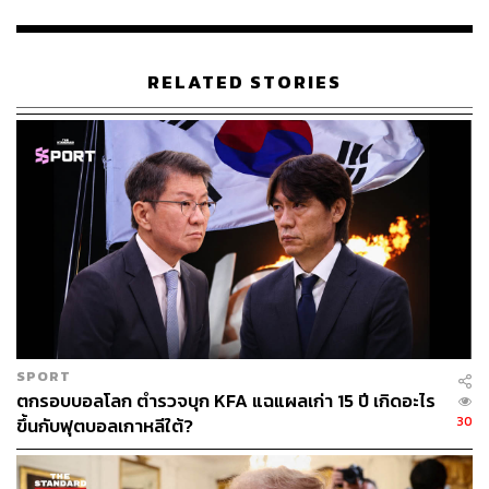
ขึ้นมาก่อน
ตรรกะของ Musk ตรงไปตรงมา เมื่อแรงงานไม่ใช่ข้อจำกัด
RELATED STORIES
อีกต่อไป สินค้าและบริการจะล้นระบบ เศรษฐกิจจะเข้าสู่ยุค
‘abundance economy’ หรือ ‘เศรษฐกิจล้นเกิน’
อย่างไรก็ตาม เขายอมรับอย่างตรงไปตรงมาว่า โลกไม่
สามารถมีทั้ง ‘งานที่จำเป็นต้องทำ’ และ ‘ความอุดมสมบูรณ์
สำหรับทุกคน’ พร้อมกันได้ คำถามใหญ่จึงไม่ใช่เรื่อง
เทคโนโลยี แต่คือ มนุษย์จะนิยามความหมายของชีวิต
อย่างไร ในโลกหลังแรงงาน
SPORT
ตกรอบบอลโลก ตำรวจบุก KFA แฉแผลเก่า 15 ปี เกิดอะไร
30
ขึ้นกับฟุตบอลเกาหลีใต้?