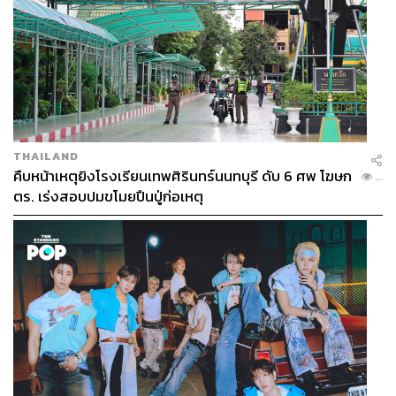
THAILAND
คืบหน้าเหตุยิงโรงเรียนเทพศิรินทร์นนทบุรี ดับ 6 ศพ โฆษก
...
ตร. เร่งสอบปมขโมยปืนปู่ก่อเหตุ