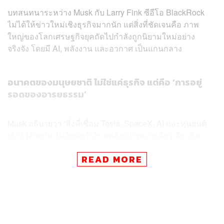
บทสนทนาระหว่าง Musk กับ Larry Fink ซีอีโอ BlackRock
ไม่ได้ให้ข่าวใหม่เชิงธุรกิจมากนัก แต่สิ่งที่ชัดเจนคือ ภาพ
ใหญ่ของโลกเศรษฐกิจยุคถัดไปกำลังถูกนิยามใหม่อย่าง
จริงจัง โดยมี AI, พลังงาน และอวกาศ เป็นแกนกลาง
อนาคตของมนุษยชาติ ไม่ใช่แค่ธุรกิจ แต่คือ ‘การอยู่
รอดของอารยธรรม’
Musk อธิบายว่า “สิ่งที่เชื่อม Tesla, SpaceX, AI และหุ่นยนต์
เข้าไว้ด้วยกัน ไม่ใช่ผลกำไร แต่คือเป้าหมายเดียว คือ เพิ่ม
โอกาสที่อารยธรรมมนุษย์จะมีอนาคตที่ดี”
READ MORE
เขามองว่า ‘จิตสำนึก’ และสิ่งมีชีวิตอาจเป็นสิ่งที่หายากที่สุด
ในจักรวาล และโลกอาจเป็นเพียง ‘เทียนเล่มเล็กในความมืด
อันเวิ้งว้าง’ หากมนุษย์ยังจำกัดตัวเองอยู่บนดาวเคราะห์เพียง
ดวงเดียว ความเสี่ยงต่อการสูญพันธุ์จะยังคงสูง