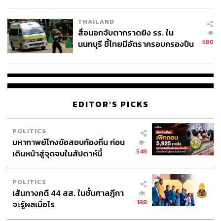
ชั่วคราว หลังเหตุใช้อาวุธปืนภายใน
โรงเรียนคลี่คลาย
THAILAND
สื่อนอกจับตากราดยิง รร. ใน
580
นนทบุรี ชี้ไทยมีอัตราครอบครองปืน
สูงในระดับต้นของภูมิภาค
698
ABOUT THE AUTHOR
EDITOR'S PICKS
นครินทร์ วนกิจไพบูลย์
บรรณาธิการบริหาร สำนักข่าว THE
POLITICS
STANDARD วิทยากรด้านสื่อและการทำคอน
มหากาพย์โกงข้อสอบท้องถิ่น ก่อน
เทนต์ออนไลน์
548
เดินหน้าสู่จุดจบในสัปดาห์นี้
POLITICS
เส้นทางคดี 44 สส. ในชั้นศาลฎีกา
188
จะรู้ผลเมื่อไร