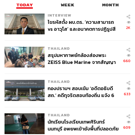
ขยายกำลังการผลิตพลังงานได้ในระดับที่โลกไม่เคยมีมาก่อน
TODAY
WEEK
MONTH
INTERVIEW
มัสก์ปิดฉากการขึ้นเวทีดาวอสครั้งแรกด้วยถ้อยคำเชิญชวน
ไขรหัสตั้ง ผบ.ตร. ‘ความสามารถ
ให้มองโลกในแง่ดี
2K
vs อาวุโส’ และอนาคตการปฏิรูปสี
กากี กับ พล.ต.อ. เอก อังสนานนท์
“ถ้าจะให้ผมฝากประโยคสุดท้ายไว้ ผมอยากสนับสนุนให้ทุก
คนมองอนาคตด้วยความหวัง และรู้สึกตื่นเต้นกับสิ่งที่กำลังจะ
THAILAND
มาถึง” มัสก์กล่าว
สรุปมหากาพย์กล้องส่องพระ
660
ZEISS Blue Marine จากสัญญา
“การเป็นคนมองโลกในแง่ดีแล้วผิด ยังดีกว่าเป็นคนมองโลก
ผลิต 8.3 ล้าน สู่ข้อพิพาท ‘มา
ในแง่ร้ายแล้วถูก”
เวลล์ฯ’ ฟ้อง ‘โทน บางแค’ ผิดนัด
THAILAND
จ่ายหนี้-แอบระบุแบรนด์
กองปราบฯ สอบเข้ม ‘อดีตอธิบดี
TAGS:
Davos
พลังงาน
BlackRock
633
สถ.’ คดีทุจริตสอบท้องถิ่น แจ้ง 6
ปัญญาประดิษฐ์ (Artificial intelligence - AI)
Optimus
ข้อหาหนัก จ่อชง ป.ป.ช. 12 ส.ค. นี้
Tesla
Larry Fink
USA
Robotaxi
China
World Economic Forum 2026
SpaceX
Elon Musk
THAILAND
World Economic Forum
Europe
นักเรียนโรงเรียนเทพศิรินทร์
609
นนทบุรี อพยพเข้ายังพื้นที่ปลอดภัย