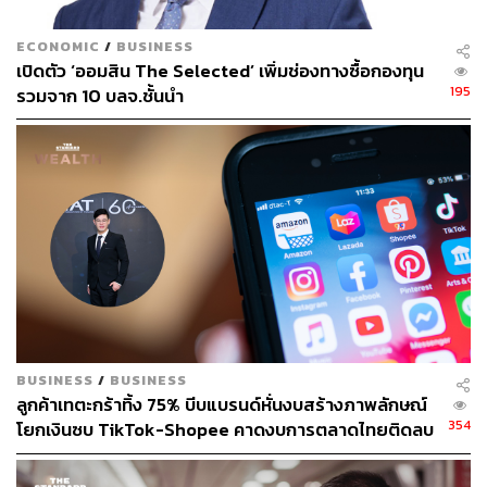
ECONOMIC
/
BUSINESS
เปิดตัว ‘ออมสิน The Selected’ เพิ่มช่องทางซื้อกองทุน
195
รวมจาก 10 บลจ.ชั้นนำ
BUSINESS
/
BUSINESS
ลูกค้าเทตะกร้าทิ้ง 75% บีบแบรนด์หั่นงบสร้างภาพลักษณ์
354
โยกเงินซบ TikTok-Shopee คาดงบการตลาดไทยติดลบ
ครั้งแรกในรอบ 14 ปี