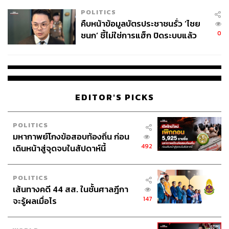
POLITICS
คืบหน้าข้อมูลบัตรประชาชนรั่ว ‘ไชย
0
ชนก’ ชี้ไม่ใช่การแฮ็ก ปิดระบบแล้ว
พบต้นตอจาก IP เดียว
EDITOR'S PICKS
POLITICS
มหากาพย์โกงข้อสอบท้องถิ่น ก่อน
492
เดินหน้าสู่จุดจบในสัปดาห์นี้
POLITICS
เส้นทางคดี 44 สส. ในชั้นศาลฎีกา
147
จะรู้ผลเมื่อไร