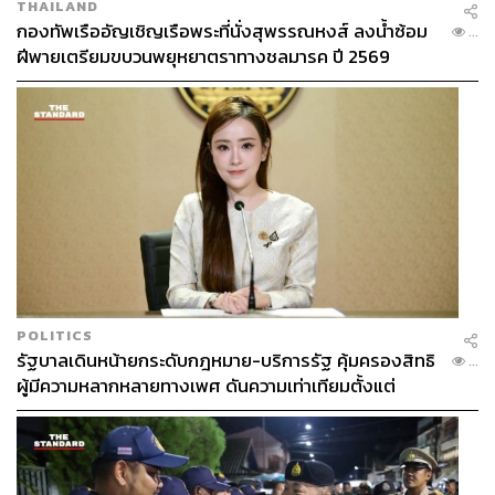
THAILAND
กองทัพเรืออัญเชิญเรือพระที่นั่งสุพรรณหงส์ ลงน้ำซ้อม
...
ฝีพายเตรียมขบวนพยุหยาตราทางชลมารค ปี 2569
POLITICS
รัฐบาลเดินหน้ายกระดับกฎหมาย-บริการรัฐ คุ้มครองสิทธิ
...
ผู้มีความหลากหลายทางเพศ ดันความเท่าเทียมตั้งแต่
หลักสูตรในห้องเรียนถึงที่ทำงาน