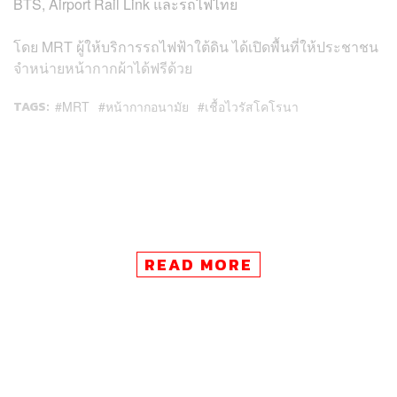
BTS, Airport Rail Link และรถไฟไทย
โดย MRT ผู้ให้บริการรถไฟฟ้าใต้ดิน ได้เปิดพื้นที่ให้ประชาชน
จำหน่ายหน้ากากผ้าได้ฟรีด้วย
TAGS:
MRT
หน้ากากอนามัย
เชื้อไวรัสโคโรนา
READ MORE
22
ABOUT THE AUTHOR
THE STANDARD TEAM
กองบรรณาธิการ THE STANDARD