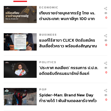
ECONOMIC
เทียบรายจ่ายบุคลากรรัฐ ไทย vs.
0
ต่างประเทศ: พบภาษีทุก 100 บาท
ของคนไทยใช้ไปกับข้าราชการเฉียด
40 บาท
BUSINESS
แบงก์ไร้สาขา CLICX ปิดรับสมัคร
0
สินเชื่อชั่วคราว พร้อมส่งสัญญาณ
เตือนกลุ่มกู้เงินผิดวัตถุประสงค์-ให้
ข้อมูลเท็จ เตรียมดำเนินคดีเด็ดขาด
POLITICS
‘ประภาศ คงเอียด’ กรรมการ ป.ป.ช.
0
อดีตอธิบดีกรมธนารักษ์ ถึงแก่
อนิจกรรม
POP
Spider-Man: Brand New Day
0
ทำรายได้ 1 พันล้านดอลลาร์จากทั่ว
โลกภายใน 6 วัน