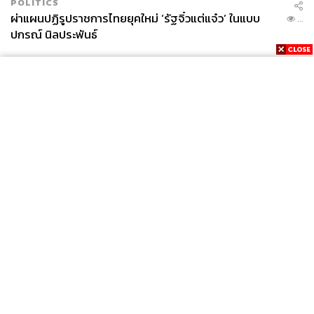
POLITICS
ผ่าแผนปฏิรูปราชการไทยยุคใหม่ ‘รัฐจิ๋วแต่แจ๋ว’ ในแบบ
...
ปกรณ์ นิลประพันธ์
News
Wealth
Pop
Podcast
Video
Now
Opinion
Careers
Events
Privacy
About
Contact
Policy
FOR
ADVERTISING
MEMBERSHIP