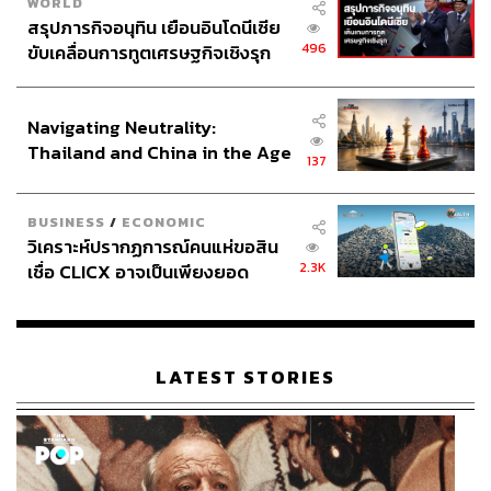
WORLD
สรุปภารกิจอนุทิน เยือนอินโดนีเซีย
496
ขับเคลื่อนการทูตเศรษฐกิจเชิงรุก
ประกาศหุ้นส่วนยุทธศาสตร์ไทย –
อินโดนีเซีย
Navigating Neutrality:
Thailand and China in the Age
137
of a New Global Order
BUSINESS
/
ECONOMIC
วิเคราะห์ปรากฏการณ์คนแห่ขอสิน
2.3K
เชื่อ CLICX อาจเป็นเพียงยอด
ภูเขาน้ำแข็ง ของปัญหาหนี้ครัว
เรือนไทยที่ถูกซุกไว้
LATEST STORIES