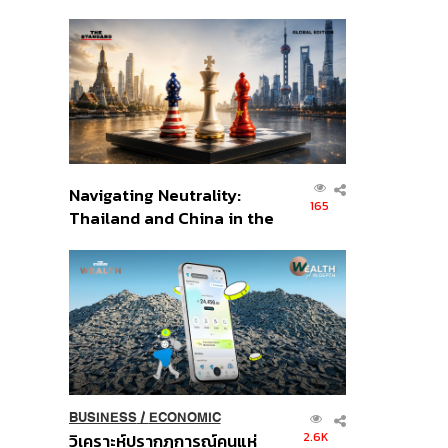
เศรษฐกิจเชิงรุก ประกาศหุ้น
ส่วนยุทธศาสตร์ไทย –
อินโดนีเซีย
Navigating Neutrality:
165
Thailand and China in the
Age of a New Global
Order
BUSINESS
/
ECONOMIC
2.6K
วิเคราะห์ปรากฏการณ์คนแห่