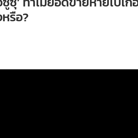
ีซูซุ’ ทำไมยอดขายหายไปเกือบ
งหรือ?