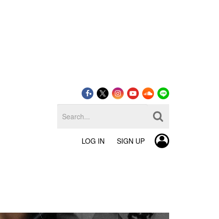
LOG IN
SIGN UP