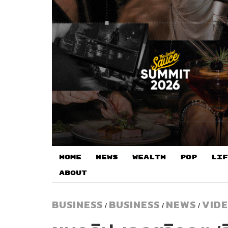
HOME
NEWS
WEALTH
POP
LIF
ABOUT
BUSINESS
BUSINESS
NEWS
VID
/
/
/