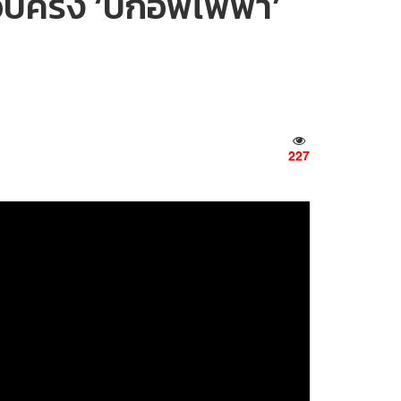
ครึ่ง ‘ปิกอัพไฟฟ้า’
227