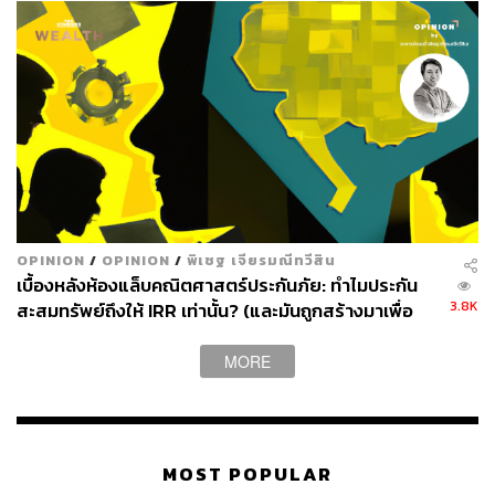
OPINION
/
OPINION
/
พิเชฐ เจียรมณีทวีสิน
เบื้องหลังห้องแล็บคณิตศาสตร์ประกันภัย: ทำไมประกัน
3.8K
สะสมทรัพย์ถึงให้ IRR เท่านั้น? (และมันถูกสร้างมาเพื่อ
อะไรกันแน่)
MORE
MOST POPULAR