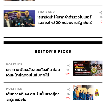
ผลิต 8.3 ล้าน สู่ข้อพิพาท ‘มา
เวลล์ฯ’ ฟ้อง ‘โทน บางแค’ ผิดนัด
THAILAND
จ่ายหนี้-แอบระบุแบรนด์
‘ธนารัตน์’ ให้ปากคำตำรวจไซเบอร์
0
แฉช่องโหว่ 20 หน่วยงานรัฐ ยันไร้
นัยทางการเมือง
EDITOR'S PICKS
POLITICS
มหากาพย์โกงข้อสอบท้องถิ่น ก่อน
523
เดินหน้าสู่จุดจบในสัปดาห์นี้
POLITICS
เส้นทางคดี 44 สส. ในชั้นศาลฎีกา
174
จะรู้ผลเมื่อไร