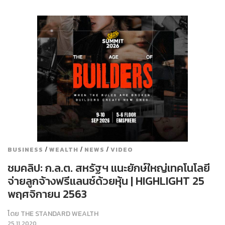
/
/
/
BUSINESS
WEALTH
NEWS
VIDEO
ชมคลิป: ก.ล.ต. สหรัฐฯ แนะยักษ์ใหญ่เทคโนโลยี
จ่ายลูกจ้างฟรีแลนซ์ด้วยหุ้น | HIGHLIGHT 25
พฤศจิกายน 2563
โดย
THE STANDARD WEALTH
25.11.2020