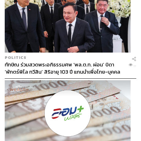
POLITICS
ทักษิณ ร่วมสวดพระอภิธรรมศพ ‘พล.ต.ท. ผ่อน’ บิดา
...
‘พักตร์พิไล ทวีสิน’ สิริอายุ 103 ปี แกนนำเพื่อไทย-บุคคล
หลากวงการร่วมอาลัย