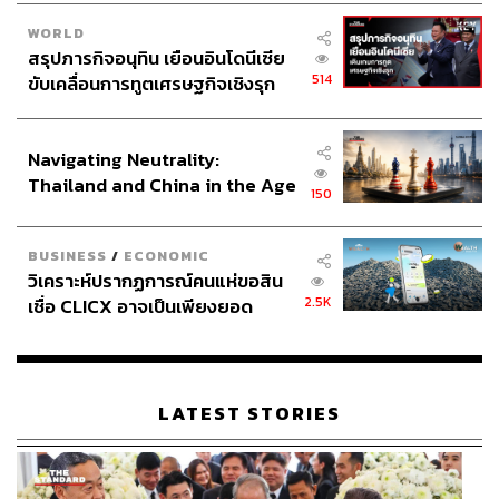
WORLD
สรุปภารกิจอนุทิน เยือนอินโดนีเซีย
514
ขับเคลื่อนการทูตเศรษฐกิจเชิงรุก
ประกาศหุ้นส่วนยุทธศาสตร์ไทย –
อินโดนีเซีย
Navigating Neutrality:
Thailand and China in the Age
150
of a New Global Order
BUSINESS
/
ECONOMIC
วิเคราะห์ปรากฏการณ์คนแห่ขอสิน
2.5K
เชื่อ CLICX อาจเป็นเพียงยอด
ภูเขาน้ำแข็ง ของปัญหาหนี้ครัว
เรือนไทยที่ถูกซุกไว้
LATEST STORIES