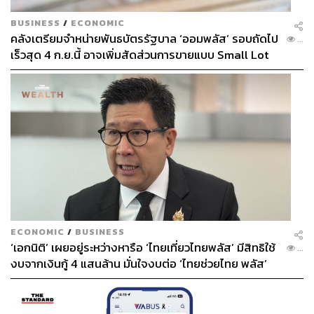
BUSINESS
/
ECONOMIC
คลังเตรียมจำหน่ายพันธบัตรรัฐบาล ‘ออมพลัส’ รอบถัดไป
...
เร็วสุด 4 ก.ย.นี้ อาจเพิ่มสัดส่วนการขายแบบ Small Lot
First มากขึ้น
ECONOMIC
/
BUSINESS
‘เอกนิติ’ เผยอยู่ระหว่างหารือ ‘ไทยเที่ยวไทยพลัส’ มีสิทธิใช้
...
งบจากเงินกู้ 4 แสนล้าน มั่นใจงบต่อ ‘ไทยช่วยไทย พลัส’
เฟส 2 มีเพียงพอ