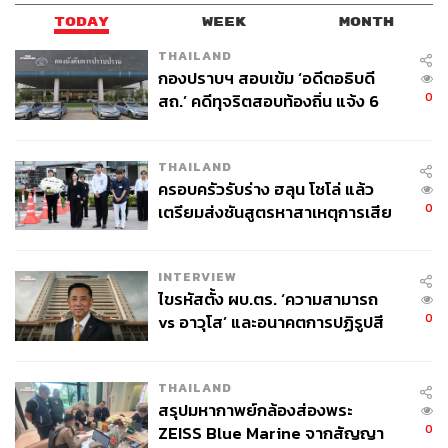
TODAY
WEEK
MONTH
THAILAND
กองปราบฯ สอบเข้ม ‘อดีตอธิบดี
0
สถ.’ คดีทุจริตสอบท้องถิ่น แจ้ง 6
ข้อหาหนัก จ่อชง ป.ป.ช. 12 ส.ค. นี้
THAILAND
ครอบครัวรับร่าง ฮลุน โซโล่ แล้ว
0
เตรียมส่งชันสูตรหาสาเหตุการเสีย
ชีวิต
INTERVIEW
ไขรหัสตั้ง ผบ.ตร. ‘ความสามารถ
0
vs อาวุโส’ และอนาคตการปฏิรูปสี
กากี กับ พล.ต.อ. เอก อังสนานนท์
THAILAND
สรุปมหากาพย์กล้องส่องพระ
0
ZEISS Blue Marine จากสัญญา