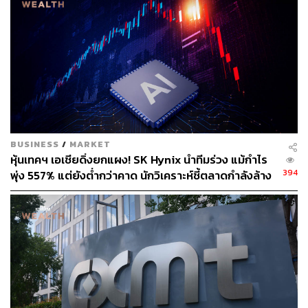
BUSINESS
/
MARKET
หุ้นเทคฯ เอเชียดิ่งยกแผง! SK Hynix นำทีมร่วง แม้กำไร
394
พุ่ง 557% แต่ยังต่ำกว่าคาด นักวิเคราะห์ชี้ตลาดกำลังล้าง
‘ฟองสบู่’ AI