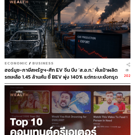
ECONOMIC
/
BUSINESS
ฮอร์มุซ-ภาษีสหรัฐฯ-ศึก EV จีน บีบ ‘ส.อ.ท.’ หั่นเป้าผลิต
202
รถเหลือ 1.45 ล้านคัน ชี้ BEV พุ่ง 140% แต่กระบะยังทรุด