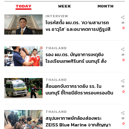
TODAY
WEEK
MONTH
INTERVIEW
ไขรหัสตั้ง ผบ.ตร. ‘ความสามารถ
0
vs อาวุโส’ และอนาคตการปฏิรูปสี
กากี กับ พล.ต.อ. เอก อังสนานนท์
THAILAND
รอง ผบ.ตร. บัญชาการเหตุยิง
0
โรงเรียนเทพศิรินทร์ นนทบุรี สั่ง
ค้นหา 2 รอบยืนยันไร้คนติดค้าง พบ
ศพปู่-ย่าที่บ้านพักผู้ก่อเหตุ
THAILAND
สื่อนอกจับตากราดยิง รร. ใน
0
นนทบุรี ชี้ไทยมีอัตราครอบครองปืน
สูงในระดับต้นของภูมิภาค
THAILAND
สรุปมหากาพย์กล้องส่องพระ
0
ZEISS Blue Marine จากสัญญา