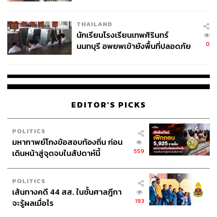
ผลิต 8.3 ล้าน สู่ข้อพิพาท ‘มา
เวลล์ฯ’ ฟ้อง ‘โทน บางแค’ ผิดนัด
THAILAND
จ่ายหนี้-แอบระบุแบรนด์
นักเรียนโรงเรียนเทพศิรินทร์
0
นนทบุรี อพยพเข้ายังพื้นที่ปลอดภัย
ชั่วคราว หลังเหตุใช้อาวุธปืนภายใน
โรงเรียนคลี่คลาย
EDITOR'S PICKS
POLITICS
มหากาพย์โกงข้อสอบท้องถิ่น ก่อน
559
เดินหน้าสู่จุดจบในสัปดาห์นี้
POLITICS
เส้นทางคดี 44 สส. ในชั้นศาลฎีกา
193
จะรู้ผลเมื่อไร