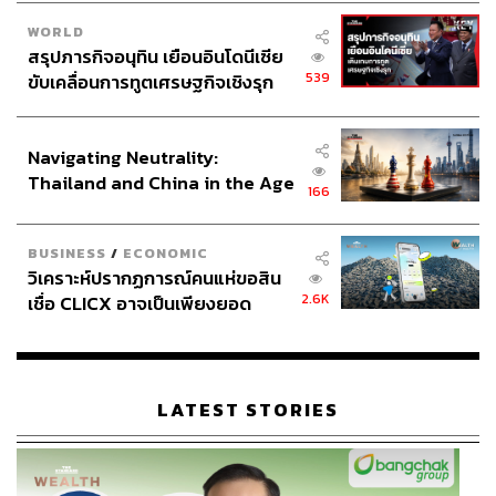
WORLD
สรุปภารกิจอนุทิน เยือนอินโดนีเซีย
539
ขับเคลื่อนการทูตเศรษฐกิจเชิงรุก
ประกาศหุ้นส่วนยุทธศาสตร์ไทย –
อินโดนีเซีย
Navigating Neutrality:
Thailand and China in the Age
166
of a New Global Order
BUSINESS
/
ECONOMIC
วิเคราะห์ปรากฏการณ์คนแห่ขอสิน
2.6K
เชื่อ CLICX อาจเป็นเพียงยอด
ภูเขาน้ำแข็ง ของปัญหาหนี้ครัว
เรือนไทยที่ถูกซุกไว้
LATEST STORIES