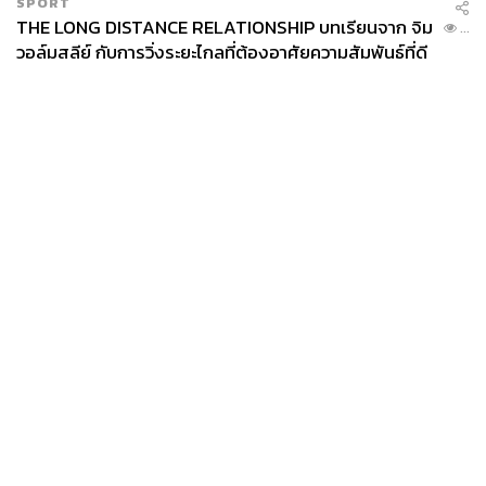
SPORT
THE LONG DISTANCE RELATIONSHIP บทเรียนจาก จิม
...
วอล์มสลีย์ กับการวิ่งระยะไกลที่ต้องอาศัยความสัมพันธ์ที่ดี
News
Wealth
Pop
Podcast
Video
Now
Opinion
Careers
Events
Privacy
About
Contact
Policy
FOR
ADVERTISING
MEMBERSHIP