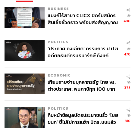
BUSINESS
แบงก์ไร้สาขา CLICX ปิดรับสมัคร
496
สินเชื่อชั่วคราว พร้อมส่งสัญญาณ
เตือนกลุ่มกู้เงินผิดวัตถุประสงค์-ให้
ข้อมูลเท็จ เตรียมดำเนินคดีเด็ดขาด
POLITICS
‘ประภาศ คงเอียด’ กรรมการ ป.ป.ช.
470
อดีตอธิบดีกรมธนารักษ์ ถึงแก่
อนิจกรรม
ECONOMIC
เทียบรายจ่ายบุคลากรรัฐ ไทย vs.
373
ต่างประเทศ: พบภาษีทุก 100 บาท
ของคนไทยใช้ไปกับข้าราชการเฉียด
40 บาท
POLITICS
คืบหน้าข้อมูลบัตรประชาชนรั่ว ‘ไชย
310
ชนก’ ชี้ไม่ใช่การแฮ็ก ปิดระบบแล้ว
พบต้นตอจาก IP เดียว