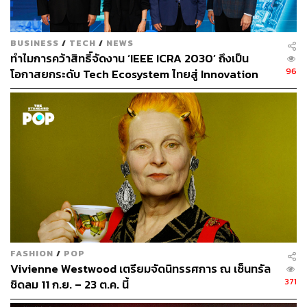
BUSINESS
/
TECH
/
NEWS
ทำไมการคว้าสิทธิ์จัดงาน ‘IEEE ICRA 2030’ ถึงเป็น
96
โอกาสยกระดับ Tech Ecosystem ไทยสู่ Innovation
Hub ของภูมิภาค [Advertorial]
FASHION
/
POP
Vivienne Westwood เตรียมจัดนิทรรศการ ณ เซ็นทรัล
371
ชิดลม 11 ก.ย. – 23 ต.ค. นี้