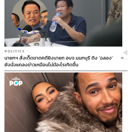
POLITICS
นายกฯ สั่งเด็ดขาดคดียิงนายก อบจ.นนทบุรี ติง ‘ฉลอง’
...
ยังนั่งแถลงข่าวเหมือนไม่มีอะไรเกิดขึ้น