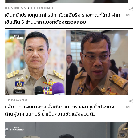
BUSINESS
/
ECONOMIC
เดินหน้าปราบทุนเทา! ธปท. เปิดเฮียริง ร่างเกณฑ์ใหม่ ฝาก
...
เงินเกิน 5 ล้านบาท แบงก์ต้องตรวจสอบ
THAILAND
ปลัด มท. เผยนายกฯ สั่งตั้งด่าน-ตรวจอาวุธทั่วประเทศ
...
ด้านผู้ว่าฯ นนทบุรี ย้ำเป็นความขัดแย้งส่วนตัว