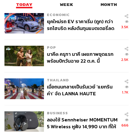
TODAY
WEEK
MONTH
ECONOMIC
ยุคใหม่รถ EV ราคาเริ่ม (ถูก) กว่า
3.5K
รถไฮบริด หลังต้นทุนแบตเตอรี่ลด
ลง - จีนแห่บุกตลาดเกิดใหม่
POP
นาคี๓ ครุฑา นาคี เผยภาพชุดแรก
2.5K
พร้อมปักวันฉาย 22 ต.ค. นี้
THAILAND
เมื่อถนนกลายเป็นรันเวย์ ‘แยกริน
1.7K
คำ’ จัด LANNA HAUTE
COUTURE กลางสายฝน
BUSINESS
ลองใช้ Sennheiser MOMENTUM
666
5 Wireless หูฟัง 14,990 บาท ที่ให้