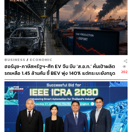
BUSINESS
/
ECONOMIC
ฮอร์มุซ-ภาษีสหรัฐฯ-ศึก EV จีน บีบ ‘ส.อ.ท.’ หั่นเป้าผลิต
202
รถเหลือ 1.45 ล้านคัน ชี้ BEV พุ่ง 140% แต่กระบะยังทรุด