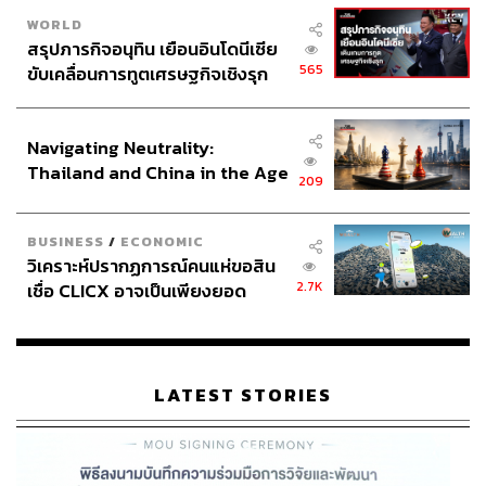
WORLD
สรุปภารกิจอนุทิน เยือนอินโดนีเซีย
565
ขับเคลื่อนการทูตเศรษฐกิจเชิงรุก
ประกาศหุ้นส่วนยุทธศาสตร์ไทย –
อินโดนีเซีย
Navigating Neutrality:
Thailand and China in the Age
209
of a New Global Order
BUSINESS
/
ECONOMIC
วิเคราะห์ปรากฏการณ์คนแห่ขอสิน
2.7K
เชื่อ CLICX อาจเป็นเพียงยอด
ภูเขาน้ำแข็ง ของปัญหาหนี้ครัว
เรือนไทยที่ถูกซุกไว้
LATEST STORIES