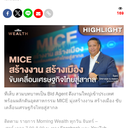
169
ทีเส็บ สวมบทบาทเป็น Bid Agent ดึงงานใหญ่เข้าประเทศ
พร้อมผลักดันอุตสาหกรรม MICE มุ่งสร้างงาน สร้างเมือง ขับ
เคลื่อนเศรษฐกิจไทยสู่สากล
ติดตาม
รายการ
Morning Wealth
ทุกวัน
จันทร์
–
ศุกร์
เวลา
7.00-8.00
น
.
ทาง
Facebook
และ
YouTub