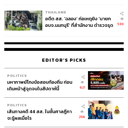
ผู้ใช้ถอดเปลี่ยนแบตเองได้ ก่อนกฎ
EU บังคับปีหน้า
THAILAND
อดีต สส. ‘ฉลอง’ ก่อเหตุยิง ‘นายก
530
อบจ.นนทบุรี’ ที่สำนักงาน ตำรวจรุด
ลงพื้นที่
EDITOR'S PICKS
POLITICS
มหากาพย์โกงข้อสอบท้องถิ่น ก่อน
621
เดินหน้าสู่จุดจบในสัปดาห์นี้
POLITICS
เส้นทางคดี 44 สส. ในชั้นศาลฎีกา
256
จะรู้ผลเมื่อไร