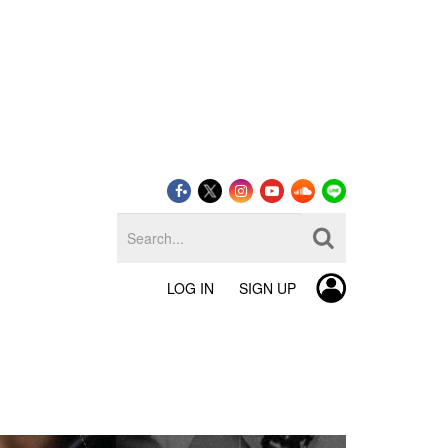
LOG IN
SIGN UP