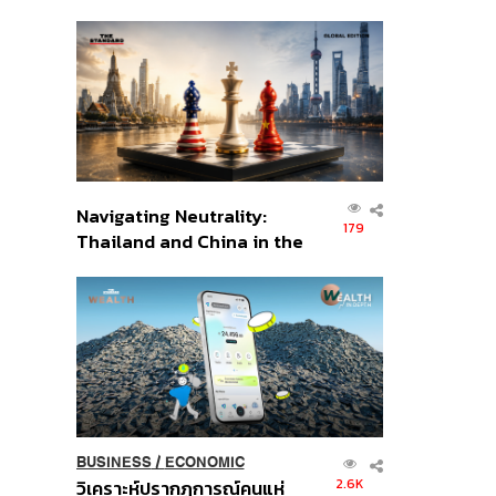
เศรษฐกิจเชิงรุก ประกาศหุ้น
ส่วนยุทธศาสตร์ไทย –
อินโดนีเซีย
Navigating Neutrality:
179
Thailand and China in the
Age of a New Global
Order
BUSINESS
/
ECONOMIC
2.6K
วิเคราะห์ปรากฏการณ์คนแห่