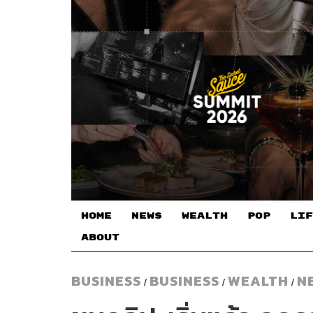
HOME
NEWS
WEALTH
POP
LIF
ABOUT
BUSINESS
BUSINESS
WEALTH
N
/
/
/