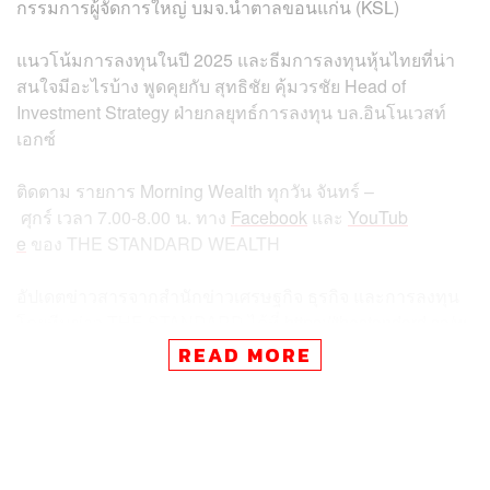
กรรมการผู้จัดการใหญ่ บมจ.น้ำตาลขอนแก่น (KSL)
แนวโน้มการลงทุนในปี 2025 และธีมการลงทุนหุ้นไทยที่น่า
สนใจมีอะไรบ้าง พูดคุยกับ สุทธิชัย คุ้มวรชัย Head of
Investment Strategy ฝ่ายกลยุทธ์การลงทุน บล.อินโนเวสท์
เอกซ์
ติดตาม
รายการ
Morning Wealth
ทุกวัน
จันทร์
–
ศุกร์
เวลา
7.00-8.00
น
.
ทาง
Facebook
และ
YouTub
e
ของ
THE STANDARD WEALTH
อัปเดตข่าวสารจากสำนักข่าวเศรษฐกิจ ธุรกิจ และการลงทุน
โดยทีมข่าว
THE STANDARD
ได้ที่
https://thestandard.co/w
ealth/
READ MORE
สามารถติดตาม THE STANDARD WEALTH
ผ่านแอปพลิเคชันต่างๆ ที่คุณสะดวกหรือใช้งานอยู่แล้วได้เลย