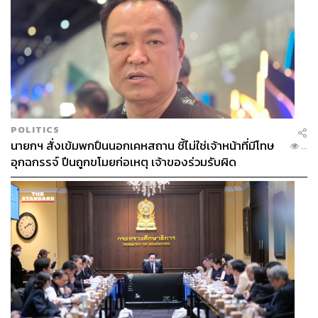
POLITICS
นายกฯ สั่งเข้มพกปืนนอกเคหสถาน ชี้ไม่ใช่เจ้าหน้าที่มีโทษ
...
อุกฉกรรจ์ ปืนถูกขโมยก่อเหตุ เจ้าของร่วมรับผิด