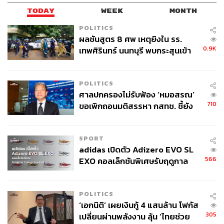
TODAY
WEEK
MONTH
POLITICS
ผลชันสูตร 8 ศพ เหตุยิงใน รร.
0.9K
เทพศิรินทร์ นนทบุรี พบกระสุนเข้า
จุดสำคัญ ‘ศีรษะ-หน้าอก’ ครูถูกยิง
4 นัด จากระยะไกล
POLITICS
ศาลปกครองไม่รับฟ้อง ‘หมอสรณ’
710
ขอเพิกถอนมติสรรหา กสทช. ชี้ยัง
ไม่ใช่ผู้เดือดร้อนเสียหาย
SPORT
adidas เปิดตัว Adizero EVO SL
566
EXO คอลเล็กชันพิเศษรับฤดูกาล
College Football
POLITICS
‘เอกนิติ’ เผยเงินกู้ 4 แสนล้าน โฟกัส
305
เปลี่ยนผ่านพลังงาน ลุ้น ‘ไทยช่วย