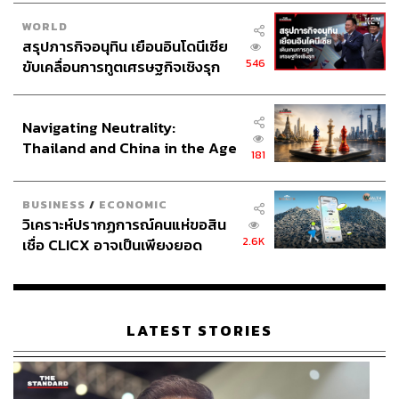
WORLD
สรุปภารกิจอนุทิน เยือนอินโดนีเซีย
546
ขับเคลื่อนการทูตเศรษฐกิจเชิงรุก
ประกาศหุ้นส่วนยุทธศาสตร์ไทย –
อินโดนีเซีย
Navigating Neutrality:
Thailand and China in the Age
181
of a New Global Order
BUSINESS
/
ECONOMIC
วิเคราะห์ปรากฏการณ์คนแห่ขอสิน
2.6K
เชื่อ CLICX อาจเป็นเพียงยอด
ภูเขาน้ำแข็ง ของปัญหาหนี้ครัว
เรือนไทยที่ถูกซุกไว้
LATEST STORIES