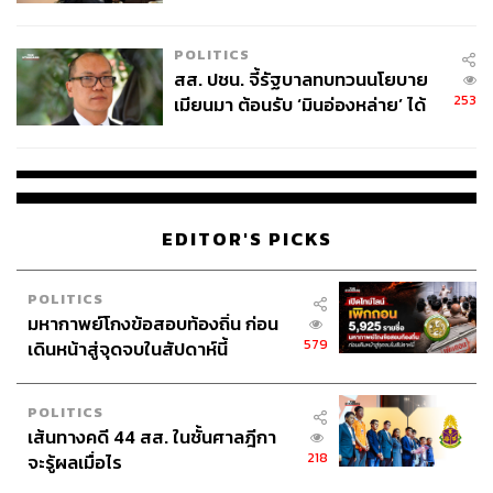
ไทยพลัส’ เฟส 2 รอประเมินความ
เหมาะสม
POLITICS
สส. ปชน. จี้รัฐบาลทบทวนนโยบาย
253
เมียนมา ต้อนรับ ‘มินอ่องหล่าย’ ได้
แค่สัญญาว่างเปล่า
EDITOR'S PICKS
POLITICS
มหากาพย์โกงข้อสอบท้องถิ่น ก่อน
579
เดินหน้าสู่จุดจบในสัปดาห์นี้
POLITICS
เส้นทางคดี 44 สส. ในชั้นศาลฎีกา
218
จะรู้ผลเมื่อไร