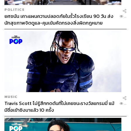
POLITICS
ยศชนัน เคาะแผนความปลอดภัยในรั้วโรงเรียน 90 วัน ส่ง
...
นักสุขภาพจิตดูแล-คุมเข้มคัดกรองสิ่งผิดกฎหมาย
MUSIC
Travis Scott ไม่รู้สึกกดดันที่ไม่เคยชนะรางวัลแกรมมี่ แม้
...
มีชื่อเข้าชิงมาแล้ว 10 ครั้ง