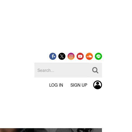
LOG IN
SIGN UP