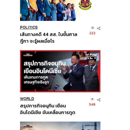
POLITICS
222
เส้นทางคดี 44 สส. ในชั้นศาล
ฎีกา จะรู้ผลเมื่อไร
WORLD
549
สรุปภารกิจอนุทิน เยือน
อินโดนีเซีย ขับเคลื่อนการทูต
เศรษฐกิจเชิงรุก ประกาศหุ้น
ส่วนยุทธศาสตร์ไทย –