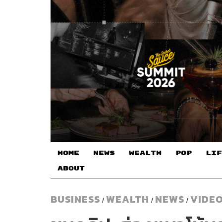
HOME
NEWS
WEALTH
POP
LIF
ABOUT
BUSINESS
WEALTH
NEWS
VIDE
/
/
/