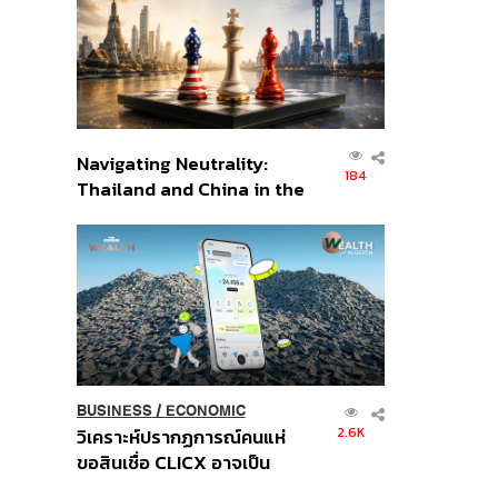
อินโดนีเซีย
Navigating Neutrality:
184
Thailand and China in the
Age of a New Global
Order
BUSINESS
/
ECONOMIC
2.6K
วิเคราะห์ปรากฏการณ์คนแห่
ขอสินเชื่อ CLICX อาจเป็น
เพียงยอดภูเขาน้ำแข็ง ของ