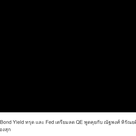
ond Yield ทรุด และ Fed เตรียมลด QE พูดคุยกับ ณัฐพงศ์ หิรัณยศิ
องสุก