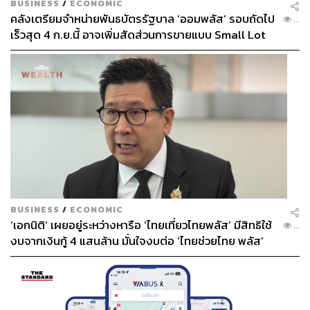
BUSINESS
/
ECONOMIC
คลังเตรียมจำหน่ายพันธบัตรรัฐบาล ‘ออมพลัส’ รอบถัดไป
...
เร็วสุด 4 ก.ย.นี้ อาจเพิ่มสัดส่วนการขายแบบ Small Lot
First มากขึ้น
BUSINESS
/
ECONOMIC
‘เอกนิติ’ เผยอยู่ระหว่างหารือ ‘ไทยเที่ยวไทยพลัส’ มีสิทธิใช้
...
งบจากเงินกู้ 4 แสนล้าน มั่นใจงบต่อ ‘ไทยช่วยไทย พลัส’
เฟส 2 มีเพียงพอ