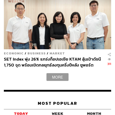
ECONOMIC
/
BUSINESS
/
MARKET
SET Index พุ่ง 26% แกร่งท็อปเอเชีย KTAM ลุ้นเป้าดัชนี
311
1,750 จุด พร้อมเปิดกลยุทธ์ลงทุนครึ่งปีหลัง ชูพอร์ต
สมดุลเกาะกระแส AI Supercycle
MORE
MOST POPULAR
TODAY
WEEK
MONTH