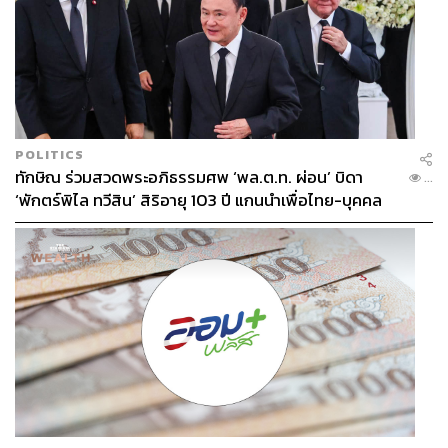
POLITICS
ทักษิณ ร่วมสวดพระอภิธรรมศพ ‘พล.ต.ท. ผ่อน’ บิดา
...
‘พักตร์พิไล ทวีสิน’ สิริอายุ 103 ปี แกนนำเพื่อไทย-บุคคล
หลากวงการร่วมอาลัย