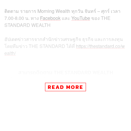
ติดตาม รายการ Morning Wealth ทุกวัน จันทร์ – ศุกร์ เวลา
7.00-8.00 น. ทาง
Facebook
และ
YouTube
ของ THE
STANDARD WEALTH
อัปเดตข่าวสารจากสำนักข่าวเศรษฐกิจ ธุรกิจ และการลงทุน
โดยทีมข่าว THE STANDARD ได้ที่
https://thestandard.co/w
ealth/
สามารถติดตาม THE STANDARD WEALTH
ผ่านแอปพลิเคชันต่างๆ ที่คุณสะดวกหรือใช้งานอยู่แล้วได้เลย
READ MORE
TAGS:
Fund Flow
Morning Wealth
หุ้นไทย
สรพล วีระเมธีกุล