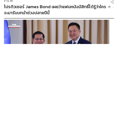
FILM
โปรดิวเซอร์ James Bond เผยว่าแฟนหนังมีสิทธิ์ได้รู้ว่าใคร
...
จะมารับบทนำช่วงปลายปีนี้
WORLD
อนุทิน-มินอ่องหล่าย ออกแถลงการณ์ร่วม หนุนความร่วม
...
มือรอบด้าน ยกระดับปราบอาชญากรรมข้ามชาติ แก้ปัญหา
หมอกควัน-มลพิษทางน้ำ