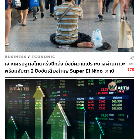
BUSINESS
/
ECONOMIC
เจาะเศรษฐกิจไทยครึ่งปีหลัง ยังมีความเปราะบางผ่านภาวะ
579
พร้อมจับตา 2 ปัจจัยเสี่ยงใหญ่ Super El Nino-ภาษี
สหรัฐฯ