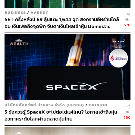
BUSINESS
/
MARKET
SET ครึ่งหลังปี 69 ลุ้นแตะ 1,644 จุด สงครามอิหร่านใกล้
570
จบ เงินเฟ้อถึงจุดพีก จับตาเงินไหลเข้าหุ้น Domestic
Play
บริษัทหลักทรัพย์ บัวหลวง จำกัด (มหาชน)
/
OPINION
5 ข้อควรรู้ SpaceX จะไปต่อได้แค่ไหน? โอกาสเข้าถึงหุ้น
780
อวกาศระดับโลกผ่านตลาดหุ้นไทย