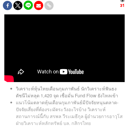
31
วิเคราะห์หุ้นไทยเดือนกุมภาพันธ์ นักวิเคราะห์ฟันธง
ดัชนีไม่หลุด 1,420 จุด เชื่อมั่น Fund Flow ยังไหลเข้า
แนวโน้มตลาดหุ้นเดือนกุมภาพันธ์มีปัจจัยหนุนตลาด-
ปัจจัยเสี่ยงที่ต้องระมัดระวังอะไรบ้าง วิเคราะห์
สถานการณ์นี้กับ สรพล วีระเมธีกุล ผู้อำนวยการอาวุโส
ฝ่ายวิเคราะห์หลักทรัพย์ บล. กสิกรไทย