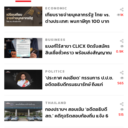
ECONOMIC
เทียบรายจ่ายบุคลากรรัฐ ไทย vs.
1K
ต่างประเทศ: พบภาษีทุก 100 บาท
ของคนไทยใช้ไปกับข้าราชการเฉียด
40 บาท
BUSINESS
แบงก์ไร้สาขา CLICX ปิดรับสมัคร
0.9K
สินเชื่อชั่วคราว พร้อมส่งสัญญาณ
เตือนกลุ่มกู้เงินผิดวัตถุประสงค์-ให้
ข้อมูลเท็จ เตรียมดำเนินคดีเด็ดขาด
POLITICS
‘ประภาศ คงเอียด’ กรรมการ ป.ป.ช.
565
อดีตอธิบดีกรมธนารักษ์ ถึงแก่
อนิจกรรม
THAILAND
กองปราบฯ สอบเข้ม ‘อดีตอธิบดี
515
สถ.’ คดีทุจริตสอบท้องถิ่น แจ้ง 6
ข้อหาหนัก จ่อชง ป.ป.ช. 12 ส.ค. นี้