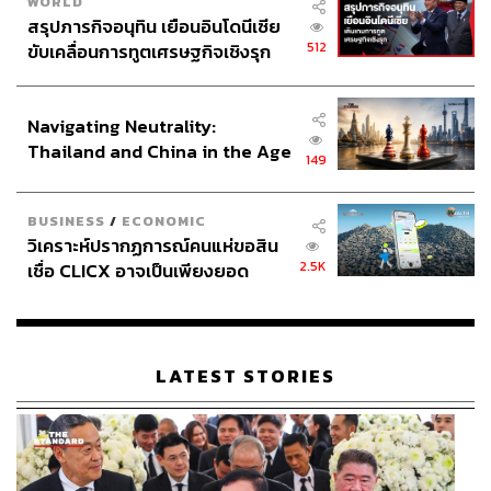
WORLD
สรุปภารกิจอนุทิน เยือนอินโดนีเซีย
512
ขับเคลื่อนการทูตเศรษฐกิจเชิงรุก
ประกาศหุ้นส่วนยุทธศาสตร์ไทย –
อินโดนีเซีย
Navigating Neutrality:
Thailand and China in the Age
149
of a New Global Order
BUSINESS
/
ECONOMIC
วิเคราะห์ปรากฏการณ์คนแห่ขอสิน
2.5K
เชื่อ CLICX อาจเป็นเพียงยอด
ภูเขาน้ำแข็ง ของปัญหาหนี้ครัว
เรือนไทยที่ถูกซุกไว้
LATEST STORIES