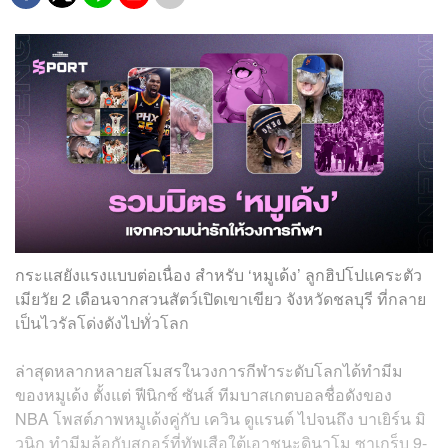
กระแสยังแรงแบบต่อเนื่อง สำหรับ ‘หมูเด้ง’ ลูกฮิปโปแคระตัว
เมียวัย 2 เดือนจากสวนสัตว์เปิดเขาเขียว จังหวัดชลบุรี ที่กลาย
เป็นไวรัลโด่งดังไปทั่วโลก
ล่าสุดหลากหลายสโมสรในวงการกีฬาระดับโลกได้ทำมีม
ของหมูเด้ง ตั้งแต่
ฟีนิกซ์ ซันส์
ทีมบาสเกตบอลชื่อดังของ
NBA โพสต์ภาพหมูเด้งคู่กับ เควิน ดูแรนต์ ไปจนถึง บาเยิร์น มิ
วนิก ทำมีมล้อกับสกอร์ที่ทัพเสือใต้เอาชนะดินาโม ซาเกร็บ 9-