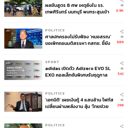
ผลชันสูตร 8 ศพ เหตุยิงใน รร.
TAGS:
หมูเด้ง
Valorant
Phoenix Suns
ฮิปโปแคระ
0.9K
เทพศิรินทร์ นนทบุรี พบกระสุนเข้า
Washington Commanders
Washington Capitals
จุดสำคัญ ‘ศีรษะ-หน้าอก’ ครูถูกยิง
New York Mets
NBA
Bayern Munich
4 นัด จากระยะไกล
ฮิปโปโปเตมัส
Meme
POLITICS
ศาลปกครองไม่รับฟ้อง ‘หมอสรณ’
689
ขอเพิกถอนมติสรรหา กสทช. ชี้ยัง
ไม่ใช่ผู้เดือดร้อนเสียหาย
SPORT
adidas เปิดตัว Adizero EVO SL
542
EXO คอลเล็กชันพิเศษรับฤดูกาล
3.3K
College Football
POLITICS
ABOUT THE AUTHOR
‘เอกนิติ’ เผยเงินกู้ 4 แสนล้าน โฟกัส
298
เปลี่ยนผ่านพลังงาน ลุ้น ‘ไทยช่วย
อนุชิต ไกรวิจิตร
ไทยพลัส’ เฟส 2 รอประเมินความ
Content Creator ประจำกองบรรณาธิการข่าว
กีฬา สำนักข่าว THE STANDARD ผู้มีงาน
เหมาะสม
อดิเรกคือการสัมภาษณ์ BNK48
POLITICS