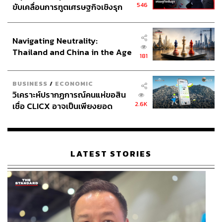
546
ขับเคลื่อนการทูตเศรษฐกิจเชิงรุก
ประกาศหุ้นส่วนยุทธศาสตร์ไทย –
อินโดนีเซีย
Navigating Neutrality:
Thailand and China in the Age
181
of a New Global Order
BUSINESS
/
ECONOMIC
วิเคราะห์ปรากฏการณ์คนแห่ขอสิน
2.6K
เชื่อ CLICX อาจเป็นเพียงยอด
ภูเขาน้ำแข็ง ของปัญหาหนี้ครัว
เรือนไทยที่ถูกซุกไว้
LATEST STORIES