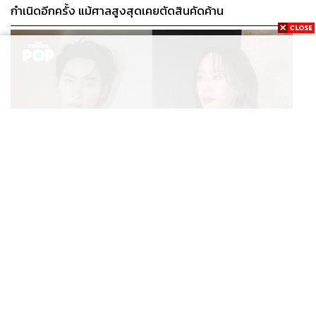
กำเนิดอีกครั้ง แม้ศาลสูงสุดเคยตัดสินคัดค้าน
ENTERTAINMENT
เก้า นพเก้า และ พาย รินรดา เตรียมร่วมงานกันใน ‘รสกาล
...
Enchanted Taste In Time’