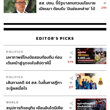
สส. ปชน. จี้รัฐบาลทบทวนนโยบาย
244
เมียนมา ต้อนรับ ‘มินอ่องหล่าย’ ได้
แค่สัญญาว่างเปล่า
EDITOR'S PICKS
POLITICS
มหากาพย์โกงข้อสอบท้องถิ่น ก่อน
579
เดินหน้าสู่จุดจบในสัปดาห์นี้
POLITICS
เส้นทางคดี 44 สส. ในชั้นศาลฎีกา
217
จะรู้ผลเมื่อไร
WORLD
สรุปภารกิจอนุทิน เยือนอินโดนีเซีย