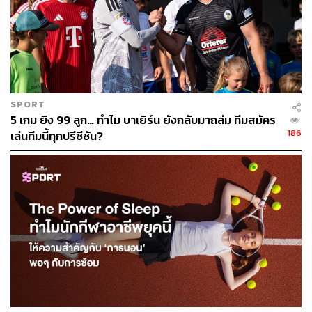
SPORT
5 เกม ยิง 99 ลูก… ทำไม บาเยิร์น ยังกลับมาถล่ม ทีมสมัคร
186
เล่นทีมนี้ทุกปรีซีซัน?