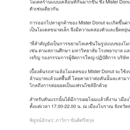
โมเดลร้านแบบเคลื่อนที่กันมากขึ้น ซึ่ง Mister Donu
ตัวเช่นเดียวกัน
การออกไปหาลูกค้าของ Mister Donut จะเกิดขึ้นผ่า
เป็นโมเดลขนาดเล็ก จึงมีความคล่องตัวและยืดหยุ่นสูง
“ที่สำคัญยังเป็นการขยายโลเคชันในรูปแบบของโมบา
เช่น ตามสถานศึกษา มหาวิทยาลัย โรงพยาบาล และชุม
เจริญ รองกรรมการผู้จัดการใหญ่-ปฏิบัติการ บริษัท 
เบื้องต้นรถสามล้อโมเดลของ Mister Donut จะใช้ง
ล้านบาทแล้วแต่พื้นที่ โดยคาดว่าต่อคันนั้นจะสามา
ไกลถึงการต่อยอดเป็นแฟรนไชส์อีกด้วย
สำหรับคันแรกนั้นได้มีการเผยโฉมแล้วที่งาน ‘เมือ
ตั้งแต่เวลา 17.00-22.00 น. ณ เมืองโบราณ จังหวั
พิสูจน์อักษร: ภาวิกา ขันติศรีสกุล