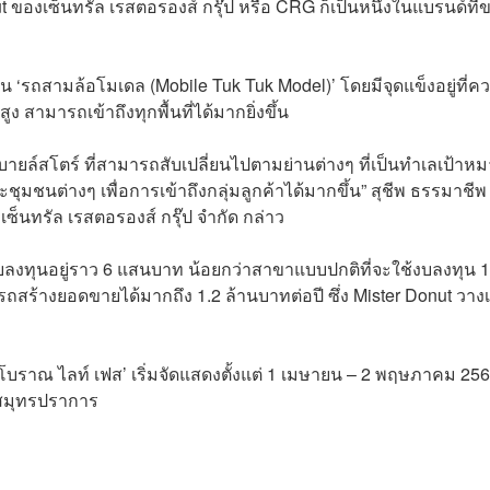
t ของเซ็นทรัล เรสตอรองส์ กรุ๊ป หรือ ​CRG ก็เป็นหนึ่งในแบรนด์ที่ข
น ‘รถสามล้อโมเดล (Mobile Tuk Tuk Model)’ โดยมีจุดแข็งอยู่ที่ค
 สามารถเข้าถึงทุกพื้นที่ได้มากยิ่งขึ้น
ยล์สโตร์ ที่สามารถสับเปลี่ยนไปตามย่านต่างๆ ที่เป็นทำเลเป้าห
ชนต่างๆ เพื่อการเข้าถึงกลุ่มลูกค้าได้มากขึ้น” สุชีพ ธรรมาชีพ
เซ็นทรัล เรสตอรองส์ กรุ๊ป จำกัด กล่าว
บลงทุนอยู่ราว 6 แสนบาท น้อยกว่าสาขาแบบปกติที่จะใช้งบลงทุน 1
รถสร้างยอดขายได้มากถึง 1.2 ล้านบาทต่อปี ซึ่ง Mister Donut วางเ
งโบราณ ไลท์ เฟส’ เริ่มจัดแสดงตั้งแต่ 1 เมษายน – 2 พฤษภาคม 25
ดสมุทรปราการ