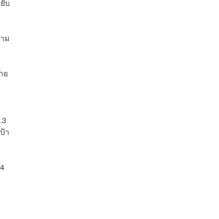
ยับ
วาม
มาย
.3
ป้า
64