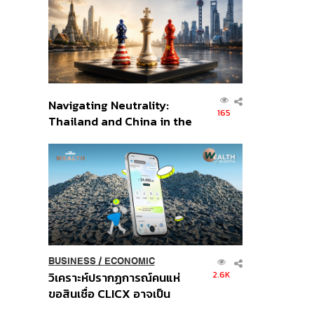
อินโดนีเซีย
Navigating Neutrality:
165
Thailand and China in the
Age of a New Global
Order
BUSINESS
/
ECONOMIC
2.6K
วิเคราะห์ปรากฏการณ์คนแห่
ขอสินเชื่อ CLICX อาจเป็น
เพียงยอดภูเขาน้ำแข็ง ของ