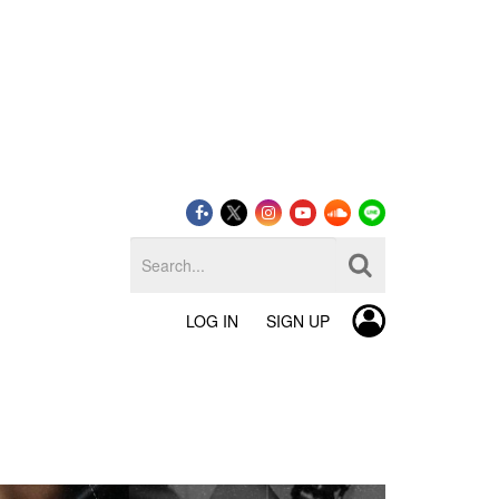
LOG IN
SIGN UP