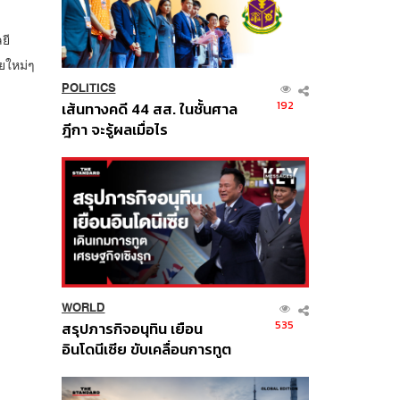
ยี
ยใหม่ๆ
POLITICS
192
เส้นทางคดี 44 สส. ในชั้นศาล
ฎีกา จะรู้ผลเมื่อไร
WORLD
535
สรุปภารกิจอนุทิน เยือน
อินโดนีเซีย ขับเคลื่อนการทูต
เศรษฐกิจเชิงรุก ประกาศหุ้น
ส่วนยุทธศาสตร์ไทย –