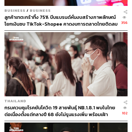
BUSINESS
/
BUSINESS
ลูกค้าเทตะกร้าทิ้ง 75% บีบแบรนด์หั่นงบสร้างภาพลักษณ์
356
โยกเงินซบ TikTok-Shopee คาดงบการตลาดไทยติดลบ
ครั้งแรกในรอบ 14 ปี
THAILAND
กรมควบคุมโรคยันโควิด 19 สายพันธุ์ NB.1.8.1 พบในไทย
102
ต่อเนื่องตั้งแต่กลางปี 68 ยังไม่รุนแรงเพิ่ม พร้อมเฝ้า
ระวัง-ติดตามใกล้ชิด