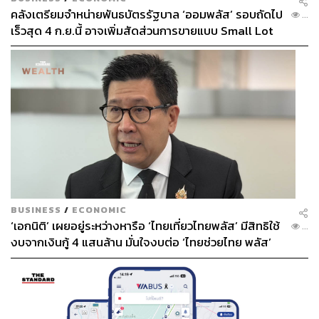
คลังเตรียมจำหน่ายพันธบัตรรัฐบาล ‘ออมพลัส’ รอบถัดไป
...
เร็วสุด 4 ก.ย.นี้ อาจเพิ่มสัดส่วนการขายแบบ Small Lot
First มากขึ้น
BUSINESS
/
ECONOMIC
‘เอกนิติ’ เผยอยู่ระหว่างหารือ ‘ไทยเที่ยวไทยพลัส’ มีสิทธิใช้
...
งบจากเงินกู้ 4 แสนล้าน มั่นใจงบต่อ ‘ไทยช่วยไทย พลัส’
เฟส 2 มีเพียงพอ