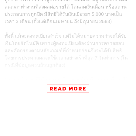
ลดเวลาทำงานที่ส่งผลต่อรายได้ โดนลดเงินเดือน หรือสถาน
ประกอบการถูกปิด มีสิทธิได้รับเงินเยียวยา 5,000 บาทเป็น
เวลา 3 เดือน (ตั้งแต่เดือนเมษายน ถึงมิถุนายน 2563)
ทั้งนี้ แม้จะลงทะเบียนสำเร็จ แต่ไม่ได้หมายความว่าจะได้รับ
เงินโดยอัตโนมัติ เพราะผู้ลงทะเบียนต้องผ่านการตรวจสอบ
และคัดกรองตามหลักเกณฑ์ที่กำหนดก่อนจึงจะได้รับสิทธิ
โดยการประมวลผลจะใช้เวลาอย่างเร็วที่สุด 7 วันทำการ (ใน
กรณีที่ข้อมูลครบถ้วนถูกต้อง)
“แต่จากจำนวนผู้ให้ความสนใจลงทะเบียนมีมากกว่าที่คาดไว้
มาก อาจทำให้การดำเนินการในขั้นตอนนี้ใช้เวลามากขึ้น”
READ MORE
อย่างไรก็ตาม ผู้ได้รับความเดือดร้อนสามารถเข้ามาลง
ทะเบียนที่
www.เราไม่ทิ้งกัน.com ได้ต่อเนื่องตลอด 24 ชั่วโมงทุกวัน ยัง
ไม่มีกำหนดปิดรับลงทะเบียน