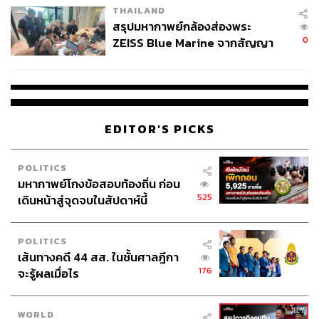
THAILAND
สรุปมหากาพย์กล้องส่องพระ
0
ZEISS Blue Marine จากสัญญา
ผลิต 8.3 ล้าน สู่ข้อพิพาท ‘มา
เวลล์ฯ’ ฟ้อง ‘โทน บางแค’ ผิดนัด
จ่ายหนี้-แอบระบุแบรนด์
EDITOR'S PICKS
POLITICS
มหากาพย์โกงข้อสอบท้องถิ่น ก่อน
525
เดินหน้าสู่จุดจบในสัปดาห์นี้
POLITICS
เส้นทางคดี 44 สส. ในชั้นศาลฎีกา
176
จะรู้ผลเมื่อไร
WORLD