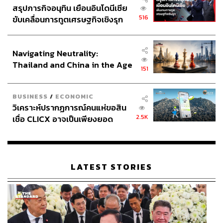
สรุปภารกิจอนุทิน เยือนอินโดนีเซีย
516
ขับเคลื่อนการทูตเศรษฐกิจเชิงรุก
ประกาศหุ้นส่วนยุทธศาสตร์ไทย –
อินโดนีเซีย
Navigating Neutrality:
Thailand and China in the Age
151
of a New Global Order
BUSINESS
/
ECONOMIC
วิเคราะห์ปรากฏการณ์คนแห่ขอสิน
2.5K
เชื่อ CLICX อาจเป็นเพียงยอด
ภูเขาน้ำแข็ง ของปัญหาหนี้ครัว
เรือนไทยที่ถูกซุกไว้
LATEST STORIES