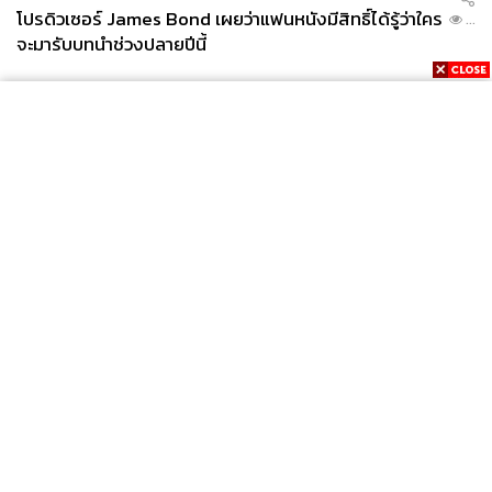
โปรดิวเซอร์ James Bond เผยว่าแฟนหนังมีสิทธิ์ได้รู้ว่าใคร
...
จะมารับบทนำช่วงปลายปีนี้
News
Wealth
Pop
Podcast
Video
Now
Opinion
Careers
Events
Privacy
About
Contact
Policy
FOR
ADVERTISING
MEMBERSHIP