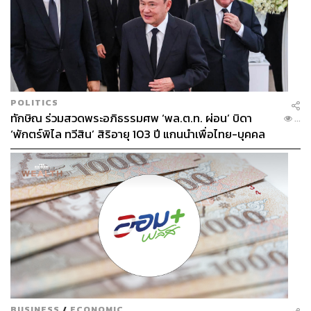
POLITICS
ทักษิณ ร่วมสวดพระอภิธรรมศพ ‘พล.ต.ท. ผ่อน’ บิดา
...
‘พักตร์พิไล ทวีสิน’ สิริอายุ 103 ปี แกนนำเพื่อไทย-บุคคล
หลากวงการร่วมอาลัย
BUSINESS
/
ECONOMIC