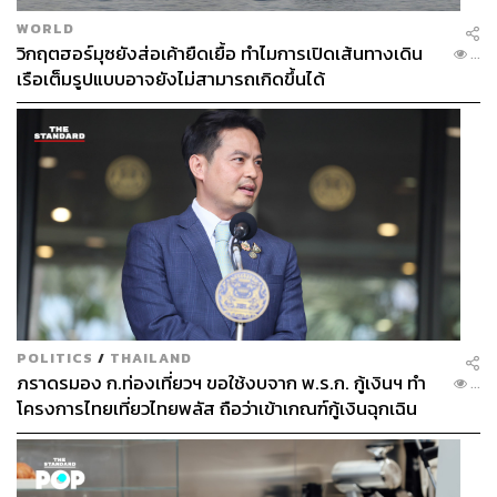
WORLD
วิกฤตฮอร์มุซยังส่อเค้ายืดเยื้อ ทำไมการเปิดเส้นทางเดิน
...
เรือเต็มรูปแบบอาจยังไม่สามารถเกิดขึ้นได้
POLITICS
/
THAILAND
ภราดรมอง ก.ท่องเที่ยวฯ ขอใช้งบจาก พ.ร.ก. กู้เงินฯ ทำ
...
โครงการไทยเที่ยวไทยพลัส ถือว่าเข้าเกณฑ์กู้เงินฉุกเฉิน