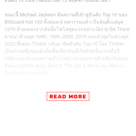
ขณะนี้ Michael Jackson มีผลงานที่เข้าสู่อันดับ Top 10 ของ
Billboard Hot 100 ทั้งหมด 6 ทศวรรษแล้ว เริ่มต้นตั้งแต่ยุค
1970 ด้วยเพลงจากอัลบั้มโซโล่ชุดแรกอย่าง Got to Be There
ตามมาด้วยยุค 1980, 1990, 2000, 2010 และล่าสุดในช่วงยุค
2020 ที่เพลง Thriller กลับมาติดอันดับ Top 10 โดย Thriller
เป็นส่วนหนึ่งของอัลบั้มชื่อเดียวกันที่เปิดตัวครั้งแรกเมื่อปี
1982 และประสบความสำเร็จอย่างถล่มทลายด้วยซิงเกิลยอด
ฮิตอย่าง Billie Jean, Beat It, The Girl Is Mine และ Wanna
Be Startin’ Somethin’
ไม่ใช่แค่ตัวเพลงเท่านั้นที่โด่งดังเป็นพลุแตก แต่มิวสิกวิดีโอ
Thriller ความยาวกว่า 13 นาทีที่ Michael Jackson ร่วมเขียน
READ MORE
บทก็ได้รับความนิยมไปทั่วโลกด้วยเช่นกัน ด้วยเรื่องราวสยอง
ขวัญที่น่าติดตามและท่าเต้นช่วงเบรกแดนซ์อันเลื่องชื่อของ
Michael Jackson
กับแก๊งซอมบี้ของเขา ซึ่งคาดว่าคอนเซปต์
นี้เองที่ทำให้เพลง Thriller ได้เข้าสู่อันดับ Top 10 หลังผ่านพ้น
ช่วงเทศกาลฮัลโลวีน ด้วยยอดสตรีม 14 ล้านครั้งในช่วง