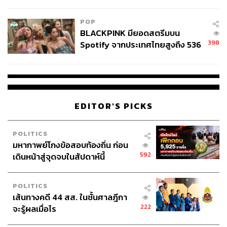
ลง - จีนแห่บุกตลาดเกิดใหม่
POP
BLACKPINK มียอดสตรีมบน
398
Spotify จากประเทศไทยสูงถึง 536
ล้านครั้ง ตลอด 10 ปีที่ผ่านมา
EDITOR'S PICKS
POLITICS
มหากาพย์โกงข้อสอบท้องถิ่น ก่อน
592
เดินหน้าสู่จุดจบในสัปดาห์นี้
POLITICS
เส้นทางคดี 44 สส. ในชั้นศาลฎีกา
222
จะรู้ผลเมื่อไร