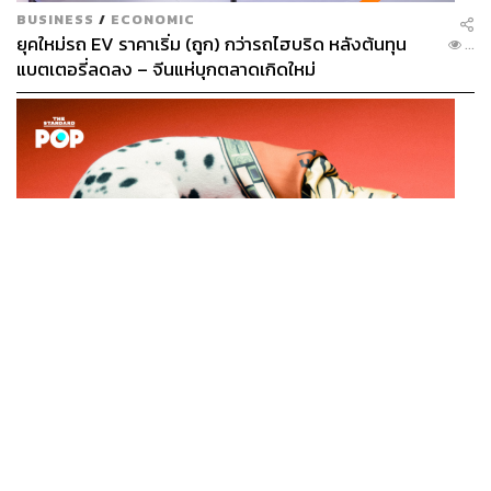
BUSINESS
/
ECONOMIC
ยุคใหม่รถ EV ราคาเริ่ม (ถูก) กว่ารถไฮบริด หลังต้นทุน
...
แบตเตอรี่ลดลง – จีนแห่บุกตลาดเกิดใหม่
FASHION
CELINE INFINITE POSSIBILITIES: SILK แคมเปญผ้าพัน
...
คอไหมชิ้นคลาสสิก