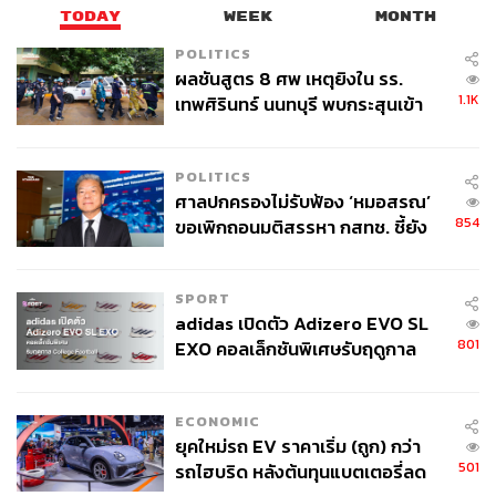
TODAY
WEEK
MONTH
POLITICS
ผลชันสูตร 8 ศพ เหตุยิงใน รร.
1.1K
เทพศิรินทร์ นนทบุรี พบกระสุนเข้า
จุดสำคัญ ‘ศีรษะ-หน้าอก’ ครูถูกยิง
4 นัด จากระยะไกล
POLITICS
ศาลปกครองไม่รับฟ้อง ‘หมอสรณ’
854
ขอเพิกถอนมติสรรหา กสทช. ชี้ยัง
ไม่ใช่ผู้เดือดร้อนเสียหาย
SPORT
adidas เปิดตัว Adizero EVO SL
801
EXO คอลเล็กชันพิเศษรับฤดูกาล
College Football
ECONOMIC
ยุคใหม่รถ EV ราคาเริ่ม (ถูก) กว่า
501
รถไฮบริด หลังต้นทุนแบตเตอรี่ลด