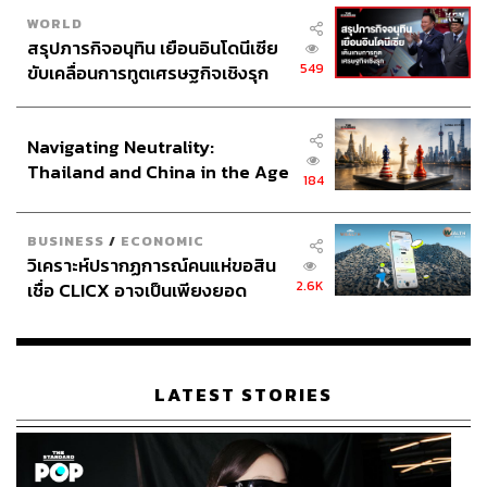
WORLD
สรุปภารกิจอนุทิน เยือนอินโดนีเซีย
549
ขับเคลื่อนการทูตเศรษฐกิจเชิงรุก
ประกาศหุ้นส่วนยุทธศาสตร์ไทย –
อินโดนีเซีย
Navigating Neutrality:
Thailand and China in the Age
184
of a New Global Order
BUSINESS
/
ECONOMIC
วิเคราะห์ปรากฏการณ์คนแห่ขอสิน
2.6K
เชื่อ CLICX อาจเป็นเพียงยอด
ภูเขาน้ำแข็ง ของปัญหาหนี้ครัว
เรือนไทยที่ถูกซุกไว้
LATEST STORIES