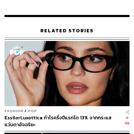
แม้ซักเคอร์เบิร์กไม่สามารถพูดได้อย่างแน่นอนว่าผล
ตอบแทนจะมากเพียงใดจากการทุ่มเงินที่อาจเป็นเหมือนการ
ตำน้ำพริกละลายแม่น้ำ แต่เขาก็ได้กล่าวว่า “ฉันเข้าใจดีว่า
หลายคนอาจไม่เห็นด้วยกับการลงทุนครั้งนี้ แต่ฉันซาบซึ้งใน
RELATED STORIES
ความอดทน (ของนักลงทุน) และฉันคิดว่าผู้ที่อดทนและลงทุน
กับเราจะได้รับรางวัล”
ยักษ์โซเซียลกำลังต่อสู้กับทั้งการใช้จ่ายของนักการตลาดที่
หดตัว เนื่องจากความไม่แน่นอนทางเศรษฐกิจ และการ
เปลี่ยนแปลงนโยบายความเป็นส่วนตัวของ Apple Inc. ที่ทำให้
โฆษณาโซเชียลมีเดียทั้งหมดมีประสิทธิภาพน้อยลง
ถึง Meta ได้ลดต้นทุนด้วยการชะลอการจ้างงาน มุ่งเน้นที่การ
รักษาแพลตฟอร์มโซเชียลมีเดียที่เกี่ยวข้อง และให้ความ
สำคัญกับ Metaverse แต่ Meta ประเมินว่าค่าใช้จ่ายในปี
FASHION
/
POP
2023 จะเพิ่มขึ้นเป็น 9.6 หมื่นดอลลาร์ – 1.01 แสนล้าน
EssilorLuxottica กำไรครึ่งปีแรกโต 13% จากกระแส
ดอลลาร์ ทำให้นักลงทุนต่างเป็นห่วงและต้องการใช้ควบคุม
98
แว่นตาอัจฉริยะ
ต้นทุนให้มากขึ้น