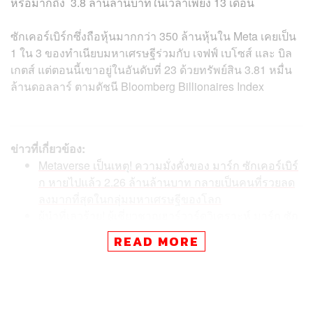
หรือมากถึง 3.8 ล้านล้านบาทในเวลาเพียง 13 เดือน
ซักเคอร์เบิร์กซึ่งถือหุ้นมากกว่า 350 ล้านหุ้นใน Meta เคยเป็น
1 ใน 3 ของทำเนียบมหาเศรษฐีร่วมกับ เจฟฟ์ เบโซส์ และ บิล
เกตส์ แต่ตอนนี้เขาอยู่ในอันดับที่ 23 ด้วยทรัพย์สิน 3.81 หมื่น
ล้านดอลลาร์ ตามดัชนี Bloomberg Billionaires Index
ข่าวที่เกี่ยวข้อง:
Metaverse เป็นเหตุ! ความมั่งคั่งของ มาร์ก ซักเคอร์เบิร์
ก หายไปแล้ว 2.26 ล้านล้านบาท กลายเป็นคนที่รวยลด
ลงมากที่สุดในกลุ่มมหาเศรษฐีของโลก
ผู้นำที่เลวร้าย! ผู้เชี่ยวชาญฮาร์วาร์ดวิเคราะห์ มาร์ก ซัก
เคอร์เบิร์ก คือต้นเหตุที่ทำให้ Facebook หลงทาง
READ MORE
ยังไหวแน่นะ Facebook! ‘มาร์ก’ ยืนยันเดินหน้าปั้น Met
averse แม้ขาดทุนแล้ว 7 แสนล้านบาท ท่ามกลางเสียงเ
รียกร้องให้ลดต้นทุน และราคาหุ้นต่ำสุดตั้งแต่ปี 2016