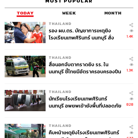
MOST POPULAR
TODAY
WEEK
MONTH
THAILAND
รอง ผบ.ตร. บัญชาการเหตุยิง
41
1.4K
โรงเรียนเทพศิรินทร์ นนทบุรี สั่ง
ค้นหา 2 รอบยืนยันไร้คนติดค้าง พบ
ศพปู่-ย่าที่บ้านพักผู้ก่อเหตุ
ABOUT THE AUTHOR
THAILAND
สื่อนอกจับตากราดยิง รร. ใน
ถนัดกิจ จันกิเสน
1.3K
นนทบุรี ชี้ไทยมีอัตราครอบครองปืน
Content Creator ประจำกองบรรณาธิการ
THE STANDARD WEALTH ผู้เสพติดโลก
สูงในระดับต้นของภูมิภาค
ธุรกิจ การตลาด เทคโนโลยี และชอบสำรวจ
โลกออฟไลน์และออนไลน์มาถอดรหัสความ
เคลื่อนไหวให้เป็นเรื่องเข้าใจง่าย สนุก และได้
THAILAND
ไอเดียใหม่ๆ
นักเรียนโรงเรียนเทพศิรินทร์
828
นนทบุรี อพยพเข้ายังพื้นที่ปลอดภัย
ชั่วคราว หลังเหตุใช้อาวุธปืนภายใน
โรงเรียนคลี่คลาย
THAILAND
คืบหน้าเหตุยิงโรงเรียนเทพศิรินทร์