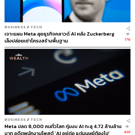
แต่กระนั้นก็ไม่ได้ช่วยดึงความมั่นใจให้กับนักลงทุนได้
สะท้อนจากหุ้นที่ร่วงลงอย่างรุนแรง แม้ว่าครั้งหนึ่งซักเคอร์
เบิร์กจะขอให้นักลงทุนอดทนรอมาก่อน เมื่อตอบคำถามในปี
BUSINESS
/
TECH
2015 ว่า เมื่อไรที่ WhatsApp, Instagram และ Messenger จะ
เจาะแผน Meta ลุยธุรกิจคลาวด์ AI หลัง Zuckerberg
ทำเงินได้ ซึ่งความแตกต่างสำคัญก็คือแอปเหล่านั้นมีผู้ใช้
176
เล็งปล่อยเช่าโครงสร้างพื้นฐาน
หลายร้อยล้านคนอยู่แล้ว
“Meta จำเป็นต้องพลิกธุรกิจ” นักวิเคราะห์จาก Insider
Intelligence กล่าว “ครั้งหนึ่ง Facebook Inc. เคยเป็นบริษัทที่
เข้ามาปฏิวัติเปลี่ยนวิธีการสื่อสารของผู้คนและวิธีที่นักการ
ตลาดโต้ตอบกับผู้บริโภค แต่วันนี้พวกเขาไม่ใช่ผู้บุกเบิก
นวัตกรรมใหม่อีกต่อไป”
ภาพ: Chip Somodevilla / Getty Images
อ้างอิง:
https://www.bloomberg.com/news/articles/2022-10-2
BUSINESS
/
TECH
7/mark-zuckerberg-net-worth-meta-ceo-s-fortune-tum
Meta ปลด 8,000 คนทั่วโลก ทุ่มงบ AI ทะลุ 4.72 ล้านล้าน
bles-more-than-100-billion
420
บาท อดีตพนักงานโพสต์ ‘AI อยู่ต่อ แต่มนุษย์ต้องไป’