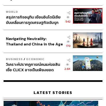
WORLD
สรุปภารกิจอนุทิน เยือนอินโดนีเซีย
542
ขับเคลื่อนการทูตเศรษฐกิจเชิงรุก
ประกาศหุ้นส่วนยุทธศาสตร์ไทย –
อินโดนีเซีย
Navigating Neutrality:
Thailand and China in the Age
170
of a New Global Order
BUSINESS
/
ECONOMIC
วิเคราะห์ปรากฏการณ์คนแห่ขอสิน
2.6K
เชื่อ CLICX อาจเป็นเพียงยอด
ภูเขาน้ำแข็ง ของปัญหาหนี้ครัว
เรือนไทยที่ถูกซุกไว้
LATEST STORIES