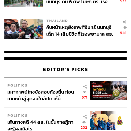
677
นนทบุรี ดับ 6 ศพ โฆษก ตร. เร่ง
สอบปมขโมยปืนปู่ก่อเหตุ
THAILAND
คืบหน้าเหตุยิงเทพศิรินทร์ นนทบุรี
548
เด็ก 14 เสียชีวิตที่โรงพยาบาล สธ.
ยืนยันครูเสียชีวิต 5 ราย เจ็บ 22
ราย
EDITOR'S PICKS
POLITICS
มหากาพย์โกงข้อสอบท้องถิ่น ก่อน
571
เดินหน้าสู่จุดจบในสัปดาห์นี้
POLITICS
เส้นทางคดี 44 สส. ในชั้นศาลฎีกา
202
จะรู้ผลเมื่อไร