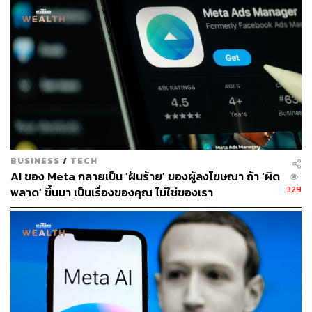
ในปีที่ผ่านมา Meta ได้เปลี่ยนประสบการณ์ของ Facebook
และ Instagram เพื่อแสดงเนื้อหาที่เลือกใช้อัลกอริทึมมากขึ้น
และโพสต์จากคนที่ผู้ใช้ติดตามน้อยลง นอกจากนี้ยังจัดลำดับ
ความสำคัญของวิดีโอแบบสั้นที่เรียกว่า Reels เพื่อต่อสู้กับคู่
แข่งอย่างแอปพลิเคชัน TikTok
จากการรายงานผลประกอบการในไตรมาส 3 พบว่า ผู้คนใช้
เวลามากขึ้น 4% บนแพลตฟอร์มของ Meta ทุกวัน เมื่อเทียบ
กับช่วงเวลาเดียวกันของปีที่แล้ว โดยมีผู้ใช้งาน 2.93 พันล้าน
BUSINESS
/
TECH
AI ของ Meta กลายเป็น ‘ฝันร้าย’ ของผู้ลงโฆษณา ถ้า ‘ผิด
คนต่อวัน เมื่อรวมกับแอปอื่นๆ เช่น Messenger และ
329
พลาด’ ขึ้นมา เป็นเรื่องของคุณ ไม่ใช่ของเรา
WhatsApp ยักษ์ใหญ่ด้านเทคโนโลยีมีผู้ใช้งาน 3.71 พันล้าน
คนต่อวันด้วยกัน
ด้าน Instagram มีผู้ใช้งานมากกว่า 2 พันล้านคนต่อเดือน และ
กล่าวว่าผู้คนเหล่านี้ใช้เวลาดู Reels มากขึ้น และนักการ
ตลาดก็ใช้จ่ายเพื่อโฆษณาที่นั่นในอัตราโดยนัย 3 พันล้าน
ดอลลาร์ต่อปี