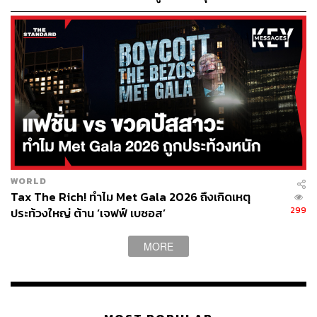
https://www.bloomberg.com/news/articles/2022-10-2
6/meta-s-zuckerberg-asks-for-patience-as-costs-spo
ok-investors
https://www.businessinsider.com/mark-zuckerberg-n
et-worth-meta-facebook-rebrand-metaverse-earnings
-2022-10
สามารถติดตาม THE STANDARD WEALTH
ผ่านแอปพลิเคชันต่างๆ ที่คุณสะดวกหรือใช้งานอยู่แล้วได้เลย
WORLD
Tax The Rich! ทำไม Met Gala 2026 ถึงเกิดเหตุ
299
ประท้วงใหญ่ ต้าน ‘เจฟฟ์ เบซอส’
MORE
TAGS:
Mark Zuckerberg
มาร์ก ซักเคอร์เบิร์ก
Metaverse
Meta Platforms
มัลติเวิร์ส