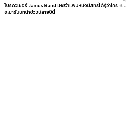
โปรดิวเซอร์ James Bond เผยว่าแฟนหนังมีสิทธิ์ได้รู้ว่าใคร
...
จะมารับบทนำช่วงปลายปีนี้
News
Wealth
Pop
Podcast
Video
Now
Opinion
Careers
Events
Privacy
About
Contact
Policy
FOR
ADVERTISING
MEMBERSHIP