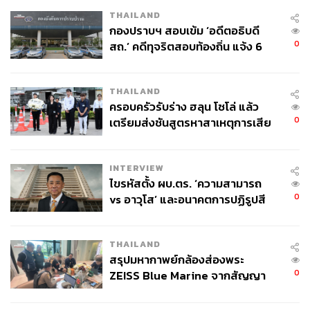
THAILAND
กองปราบฯ สอบเข้ม ‘อดีตอธิบดี
0
สถ.’ คดีทุจริตสอบท้องถิ่น แจ้ง 6
ข้อหาหนัก จ่อชง ป.ป.ช. 12 ส.ค. นี้
THAILAND
ครอบครัวรับร่าง ฮลุน โซโล่ แล้ว
0
เตรียมส่งชันสูตรหาสาเหตุการเสีย
ชีวิต
INTERVIEW
ไขรหัสตั้ง ผบ.ตร. ‘ความสามารถ
0
vs อาวุโส’ และอนาคตการปฏิรูปสี
กากี กับ พล.ต.อ. เอก อังสนานนท์
THAILAND
สรุปมหากาพย์กล้องส่องพระ
0
ZEISS Blue Marine จากสัญญา
ผลิต 8.3 ล้าน สู่ข้อพิพาท ‘มา
เวลล์ฯ’ ฟ้อง ‘โทน บางแค’ ผิดนัด