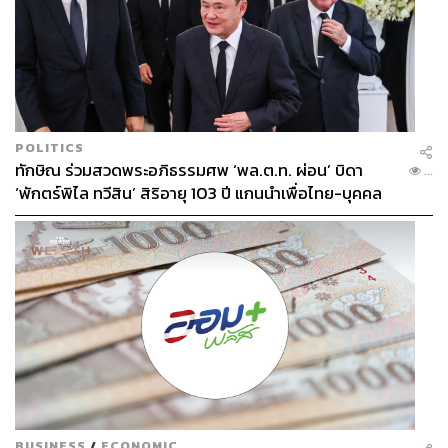
POLITICS
ทักษิณ ร่วมสวดพระอภิธรรมศพ ‘พล.ต.ท. ผ่อน’ บิดา
...
‘พักตร์พิไล ทวีสิน’ สิริอายุ 103 ปี แกนนำเพื่อไทย-บุคคล
หลากวงการร่วมอาลัย
BUSINESS
/
ECONOMIC