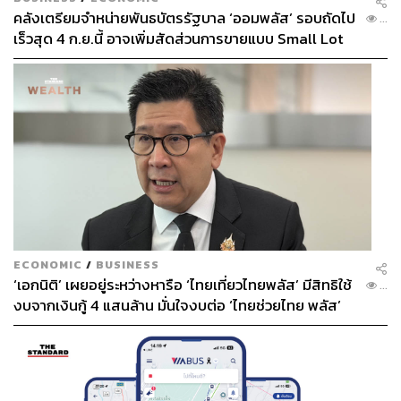
คลังเตรียมจำหน่ายพันธบัตรรัฐบาล ‘ออมพลัส’ รอบถัดไป
...
เร็วสุด 4 ก.ย.นี้ อาจเพิ่มสัดส่วนการขายแบบ Small Lot
First มากขึ้น
ECONOMIC
/
BUSINESS
‘เอกนิติ’ เผยอยู่ระหว่างหารือ ‘ไทยเที่ยวไทยพลัส’ มีสิทธิใช้
...
งบจากเงินกู้ 4 แสนล้าน มั่นใจงบต่อ ‘ไทยช่วยไทย พลัส’
เฟส 2 มีเพียงพอ