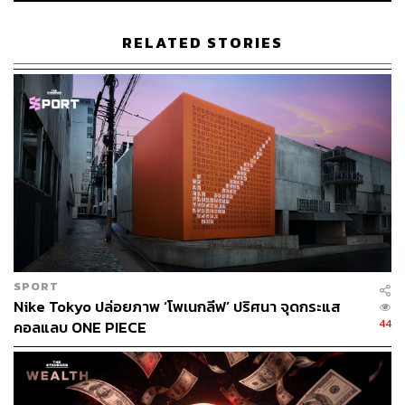
ออนไลน์ในแบบที่ต้องการ”
RELATED STORIES
ตอนนี้ฟีเจอร์นี้ยังคงใช้ได้เพียง 3 ประเทศ ได้แก่ สหรัฐอเมริกา
เม็กซิโก และแคนาดาเท่านั้น ส่วนจะขยายไปประเทศอื่นหรือ
ไม่นั้น คงต้องดูผลตอบรับต่อไป
อ้างอิง:
https://techcrunch.com/2022/01/31/meta-brings-3d-a
vatars-to-instagram-rolls-out-new-options-for-faceboo
k-and-messenger
https://hypebeast.com/2022/1/meta-3d-avatars-instag
ram-stories-announcement
SPORT
TAGS:
Metaverse
Meta
Instagram
Facebook
Nike Tokyo ปล่อยภาพ ‘โพเนกลีฟ’ ปริศนา จุดกระแส
Mark Zuckerberg
Oculus VR
44
คอลแลบ ONE PIECE