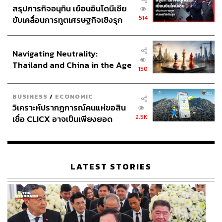
สรุปภารกิจอนุทิน เยือนอินโดนีเซีย
514
ขับเคลื่อนการทูตเศรษฐกิจเชิงรุก
ประกาศหุ้นส่วนยุทธศาสตร์ไทย –
อินโดนีเซีย
Navigating Neutrality:
Thailand and China in the Age
150
of a New Global Order
BUSINESS
/
ECONOMIC
วิเคราะห์ปรากฏการณ์คนแห่ขอสิน
2.5K
เชื่อ CLICX อาจเป็นเพียงยอด
ภูเขาน้ำแข็ง ของปัญหาหนี้ครัว
เรือนไทยที่ถูกซุกไว้
LATEST STORIES