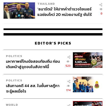
THAILAND
จ่ายหนี้-แอบระบุแบรนด์
‘ธนารัตน์’ ให้ปากคำตำรวจไซเบอร์
0
แฉช่องโหว่ 20 หน่วยงานรัฐ ยันไร้
นัยทางการเมือง
EDITOR'S PICKS
POLITICS
มหากาพย์โกงข้อสอบท้องถิ่น ก่อน
523
เดินหน้าสู่จุดจบในสัปดาห์นี้
POLITICS
เส้นทางคดี 44 สส. ในชั้นศาลฎีกา
174
จะรู้ผลเมื่อไร
WORLD