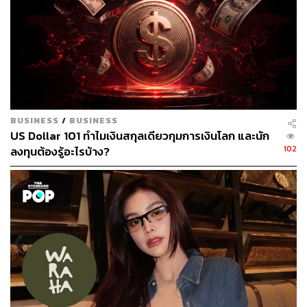
44
ABOUT THE AUTHOR
BUSINESS
/
BUSINESS
พลอยจันทร์ สุขคง
US Dollar 101 ทำไมเงินสกุลเดียวกุมการเงินโลก และนัก
Senior Content Creator ประจำกองไลฟ์สไตล์
สำนักข่าว THE STANDARD
102
ลงทุนต้องรู้อะไรบ้าง?