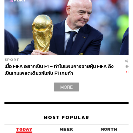
ส่วนปัจจัยเสี่ยงสำคัญที่ต้องติดตามคือ แรงกดดันเงินเฟ้อ
อัตราค่าระวางผันผวน และเศรษฐกิจจีนชะลอตัว
ข่าวที่เกี่ยวข้อง
ไขคำตอบ…ทำไม หุ้นเวียดนาม ดิ่งเกือบจะหนักสุดของ
โลก ล้างภาพดาวรุ่งแห่งเอเชีย
SPORT
จับตา! หุ้นฮ่องกง ดีดกลับจริงหรือแค่ชั่วคราว หลังผู้นำจี
เมื่อ FIFA อยากเป็น F1 – ทำไมแผนการขายหุ้น FIFA ถึง
71
นส่งสัญญาณหนุนตลาดหุ้นอีกครั้ง
เป็นเทมเพลตเดียวกันกับ F1 เคยทำ
ส่อง 9 ตลาดหุ้นเอเชีย ‘อินโดนีเซีย’ แชมป์เงินไหลเข้าม
ากสุด และเป็นตลาดหนึ่งเดียวที่ยืนบวก
MORE
MOST POPULAR
สามารถติดตาม THE STANDARD WEALTH
TODAY
WEEK
MONTH