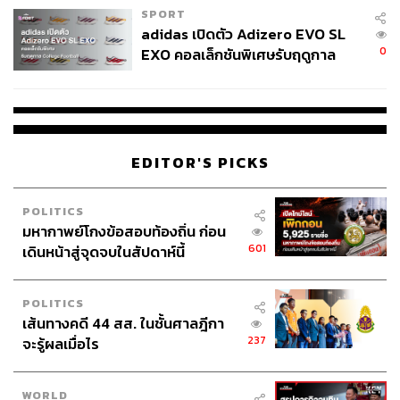
SPORT
THE STANDARD WEALTH
adidas เปิดตัว Adizero EVO SL
สำนักข่าวเศรษฐกิจ ธุรกิจ และการลงทุน โดย
0
EXO คอลเล็กชันพิเศษรับฤดูกาล
ทีมข่าว THE STANDARD
College Football
EDITOR'S PICKS
POLITICS
มหากาพย์โกงข้อสอบท้องถิ่น ก่อน
601
เดินหน้าสู่จุดจบในสัปดาห์นี้
POLITICS
เส้นทางคดี 44 สส. ในชั้นศาลฎีกา
237
จะรู้ผลเมื่อไร
WORLD