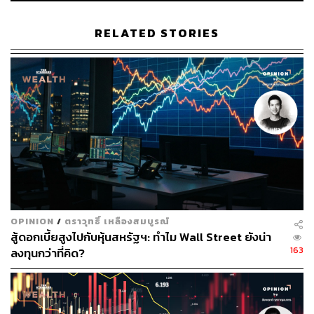
ประเทศ สำหรับธุรกิจกระดาษบรรจุภัณฑ์ (43% ของยอด
ขาย) คาดว่าปริมาณการขายจะเพิ่มขึ้น QoQ จากปริมาณ
RELATED STORIES
การขายกระดาษบรรจุภัณฑ์ที่เพิ่มขึ้นในประเทศหลักๆ ทุก
ประเทศ (ประเทศไทยและประเทศที่พึ่งพาการส่งออกเป็นส่วน
ใหญ่อย่างเวียดนาม)
แต่จะถูกลดทอนบางส่วนโดยราคาขายผลิตภัณฑ์ที่ลดลง
เพราะได้รับผลกระทบทางอ้อมจากการที่จีนประกาศใช้
มาตรการภาษีนำเข้าเป็นศูนย์สำหรับผลิตภัณฑ์บรรจุภัณฑ์ที่
ผลิตจากวัสดุรีไซเคิล (เช่น กระดาษบรรจุภัณฑ์ลูกฟูกรีไซเคิล
และกระดาษกล่องแป้ง) ตั้งแต่ต้นปีนี้
ส่วนธุรกิจบรรจุภัณฑ์จากเยื่อและกระดาษและธุรกิจบรรจุ
OPINION
/
ตราวุทธิ์ เหลืองสมบูรณ์
ภัณฑ์โพลิเมอร์ (37% ของยอดขาย) ปริมาณการขายและ
สู้ดอกเบี้ยสูงไปกับหุ้นสหรัฐฯ: ทำไม Wall Street ยังน่า
ราคาผลิตภัณฑ์ยังแข็งแกร่ง ขณะที่สายธุรกิจเยื่อและ
163
ลงทุนกว่าที่คิด?
กระดาษ (17% ของยอดขาย) จะได้รับผลกระทบจากราคาเยื่อ
กระดาษใยสั้นที่ปรับตัวลดลงแรงสู่ 741 ดอลลาร์สหรัฐต่อตัน
(ลดลง 12.5%QoQ) ใน 1Q66 แต่คาดว่าปริมาณการขายจะ
เพิ่มขึ้น โดยได้แรงหนุนจากอุปสงค์ที่เพิ่มขึ้นจากจีน