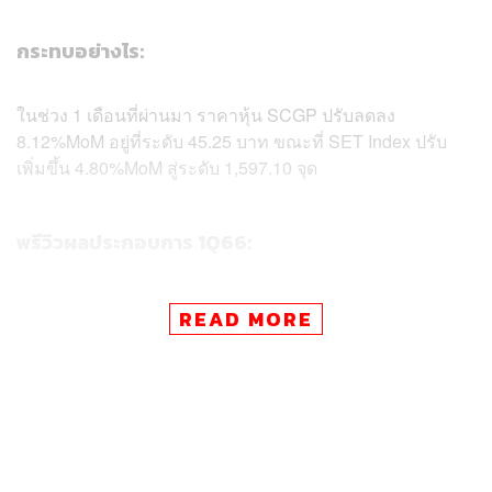
กระทบอย่างไร:
ในช่วง 1 เดือนที่ผ่านมา ราคาหุ้น SCGP ปรับลดลง
8.12%MoM อยู่ที่ระดับ 45.25 บาท ขณะที่ SET Index ปรับ
เพิ่มขึ้น 4.80%MoM สู่ระดับ 1,597.10 จุด
พรีวิวผลประกอบการ 1Q66:
ผลประกอบการ 1Q66 คาดว่าจะรายงานกำไรสุทธิ 917 ล้าน
READ MORE
บาท ปรับตัวดีขึ้นอย่างมากจากกำไรสุทธิ 450 ล้านบาทใน
4Q65 โดยได้รับการสนับสนุนจากปริมาณการขายกระดาษ
บรรจุภัณฑ์ที่ฟื้นตัวดีขึ้นหลังจีนเปิดประเทศ (จีนนำเข้า
กระดาษบรรจุภัณฑ์เพิ่มขึ้นสู่ 680,000 ตัน ณ สิ้นเดือนมีนาคม
2566 เทียบกับราว 200,000 ตันใน 4Q65 และระดับปกติที่
800,000 ตัน) และต้นทุนวัตถุดิบ (RCP) ที่ลดลงแรงใน 1Q66
(ปรับตัวตามหลังราคาตลาดอยู่ 3-4 เดือน) รวมถึงต้นทุน