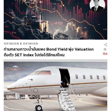
2. อัตรากำไรขั้นต้น – มีแนวโน้มปรับตัวดีขึ้นสู่ 15.3% (เพิ่ม
ขึ้น 70 bps QoQ และ 190 bps YoY) ใน 1Q66 เพราะเหตุผล
หลายประการด้วยกัน
ประการแรก มาร์จิ้นในธุรกิจกระดาษบรรจุภัณฑ์คาดว่าจะ
ปรับตัวดีขึ้นจากอัตราการใช้กำลังการผลิตที่สูงขึ้น อันเป็นผล
OPINION
/
OPINION
มาจากปริมาณการขายที่สูงขึ้นและการเริ่มรับรู้ต้นทุน RCP
ท่ามกลางภาวะน้ำมันแพง Bond Yield พุ่ง Valuation
ระดับต่ำ เนื่องจากต้นทุน RCP ของ SCGP ปรับตัวตามหลัง
154
ตึงตัว SET Index ไปต่อได้อีกแค่ไหน
ราคาตลาดอยู่ 3-4 เดือน: ต้นทุน RCP ในตลาดอยู่ที่ 163
ดอลลาร์สหรัฐต่อตันใน 4Q65, 200 ดอลลาร์สหรัฐต่อตันใน
3Q65 และ 275 ดอลลาร์สหรัฐต่อตันใน 2Q65
ประการที่สอง ต้นทุนถ่านหินคาดว่าจะลดลงตามราคาตลาด
ที่ปรับตัวลดลง
แนวโน้มผลประกอบการปี 2566: