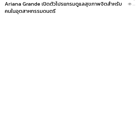
Ariana Grande เปิดตัวโปรแกรมดูแลสุขภาพจิตสำหรับ
...
คนในอุตสาหกรรมดนตรี
News
Wealth
Pop
Podcast
Video
Now
Opinion
Careers
Events
Privacy
About
Contact
Policy
FOR
ADVERTISING
MEMBERSHIP