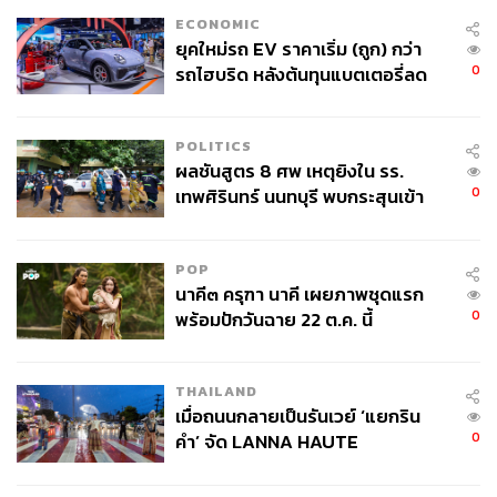
ผ่านแอปพลิเคชันต่างๆ ที่คุณสะดวกหรือใช้งานอยู่แล้วได้เลย
ECONOMIC
ยุคใหม่รถ EV ราคาเริ่ม (ถูก) กว่า
0
รถไฮบริด หลังต้นทุนแบตเตอรี่ลด
ลง - จีนแห่บุกตลาดเกิดใหม่
TAGS:
การลงทุน
SET Index
หุ้น
ตลาดหุ้นไทย
หุ้นไทย
POLITICS
Market Focus
ผลชันสูตร 8 ศพ เหตุยิงใน รร.
บริษัท เอสซีจี แพคเกจจิ้ง จำกัด (มหาชน) (SCGP)
0
เทพศิรินทร์ นนทบุรี พบกระสุนเข้า
InnovestX Research
จุดสำคัญ ‘ศีรษะ-หน้าอก’ ครูถูกยิง
4 นัด จากระยะไกล
POP
นาคี๓ ครุฑา นาคี เผยภาพชุดแรก
0
พร้อมปักวันฉาย 22 ต.ค. นี้
THAILAND
58
เมื่อถนนกลายเป็นรันเวย์ ‘แยกริน
0
คำ’ จัด LANNA HAUTE
COUTURE กลางสายฝน
ABOUT THE AUTHOR