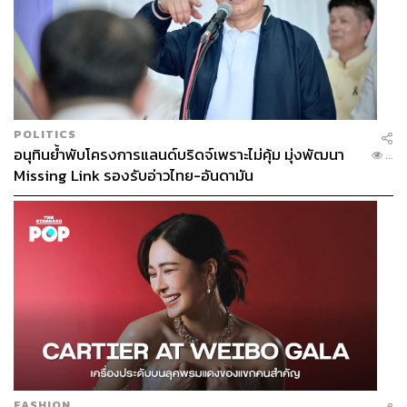
POLITICS
อนุทินย้ำพับโครงการแลนด์บริดจ์เพราะไม่คุ้ม มุ่งพัฒนา
...
Missing Link รองรับอ่าวไทย-อันดามัน
FASHION