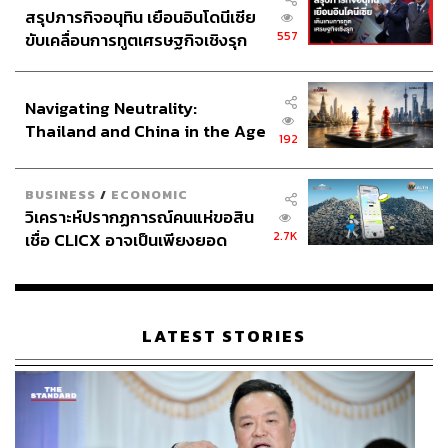
สรุปภารกิจอนุทิน เยือนอินโดนีเซีย
557
ขับเคลื่อนการทูตเศรษฐกิจเชิงรุก
ประกาศหุ้นส่วนยุทธศาสตร์ไทย –
อินโดนีเซีย
Navigating Neutrality:
Thailand and China in the Age
192
of a New Global Order
BUSINESS
/
ECONOMIC
วิเคราะห์ปรากฏการณ์คนแห่ขอสิน
2.7K
เชื่อ CLICX อาจเป็นเพียงยอด
ภูเขาน้ำแข็ง ของปัญหาหนี้ครัว
เรือนไทยที่ถูกซุกไว้
LATEST STORIES