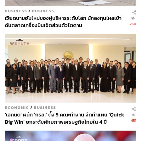
สำหรับแนวโน้มกำไร 2Q66 คาดว่ากำไรจะค่อยๆ ฟื้นตัว โดย
BUSINESS
/
BUSINESS
ได้รับการสนับสนุนจากความต้องการบรรจุภัณฑ์โดยรวมที่
เวียดนามฮับใหม่ของผู้บริหารระดับโลก นักลงทุนไหลเข้า
ฟื้นตัวสู่ระดับปกติและต้นทุนโดยรวม (ต้นทุนวัตถุดิบและ
258
ดันตลาดเครื่องบินเจ็ตส่วนตัวโตตาม
ถ่านหิน) ที่คาดว่าจะลดลง SCGP ตั้งงบสำหรับทำ M&P ในปี
นี้ไว้ที่ 9.0 พันล้านบาท ซึ่งน่าจะช่วยเพิ่ม Upside ให้กับกำไร
ของบริษัทในช่วงที่เหลือของปีนี้
ขณะที่กำไรปี 2566 คาดว่าจะเติบโต 21.4%YoY โดยได้รับ
การสนับสนุนจากการกลับมาเปิดประเทศของจีน โดยปริมาณ
การขายจะค่อยๆ ปรับตัวดีขึ้นใน 1H66 และจะปรับตัวดีขึ้น
อย่างมีนัยสำคัญใน 2H66
อย่างไรก็ดี ยังคงสมมติฐานตามหลักความระมัดระวังว่าราย
ได้ในปี 2566 จะเติบโตเพียง 7.3% เทียบกับเป้าของบริษัทที่
ECONOMIC
/
BUSINESS
‘เอกนิติ’ ผนึก ‘กรอ.’ ตั้ง 5 คณะทำงาน จัดทำแผน ‘Quick
9.5%
451
Big Win’ ยกระดับศักยภาพเศรษฐกิจไทยใน 4 ปี
กลยุทธ์การลงทุนคงเรตติ้ง Outperform สำหรับ SCGP ด้วย
ราคาเป้าหมายสิ้นปี 2566 อ้างอิงวิธี DCF ที่ 65 บาทต่อหุ้น