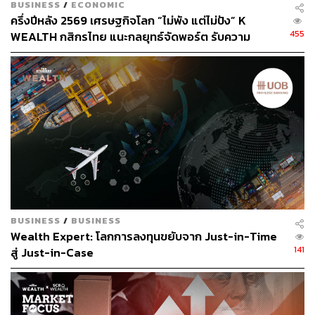
หลักเดียวระดับสูง YoY สำหรับธุรกิจ B2B และตัวเลขหลัก
BUSINESS
/
ECONOMIC
เดียวระดับต่ำ YoY สำหรับธุรกิจ B2C)
ครึ่งปีหลัง 2569 เศรษฐกิจโลก “ไม่พัง แต่ไม่ปัง” K
455
WEALTH กสิกรไทย แนะกลยุทธ์จัดพอร์ต รับความ
เปลี่ยนแปลงกติกาใหม่ของโลก
InnovestX Research คาดว่ากำไรปกติ 1Q66 จะเติบโต YoY
จากยอดขายที่ดีขึ้นทั้งจากธุรกิจ CVS และ MAKRO และ
QoQ จากปัจจัยฤดูกาล
และคาดว่า CPALL จะรายงานกำไรปกติเติบโต 25%YoY (สูง
เป็นอันดับ 2 ของกลุ่มพาณิชย์ (รองจาก MAKRO)) ในปี 2566
สู่ 1.7 หมื่นล้านบาท โดยการเติบโต 11% จะเกิดจากส่วนแบ่ง
กำไรที่ดีขึ้นจาก MAKRO และ Lotus’s เพราะยอดขายและ
มาร์จิ้นปรับตัวดีขึ้น และการผนึกกำลังทางธุรกิจเพิ่มมากขึ้น
และที่เหลือเกิดจากธุรกิจร้านสะดวกซื้อ (CVS) ที่ฟื้นตัวดีขึ้น
BUSINESS
/
BUSINESS
เพราะ SSS ดีขึ้นจากเศรษฐกิจฟื้นตัวและนักท่องเที่ยวเพิ่มขึ้น
Wealth Expert: โลกการลงทุนขยับจาก Just-in-Time
และมาร์จิ้นฟื้นตัวจากการมีสัดส่วนการขายที่ดีขึ้น
141
สู่ Just-in-Case
อย่างไรก็ดี ราคาหุ้น CPALL ที่ปรับตัวลดลง 7%
Underperform SET อยู่ 4% ในช่วง 3 เดือนที่ผ่านมา สะท้อน
กำไร 4Q65 ที่ออกมาต่ำกว่าคาด เนื่องจากค่าใช้จ่ายโบนัส