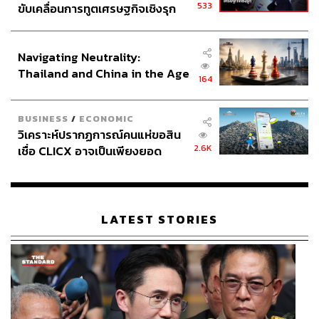
533
ขับเคลื่อนการทูตเศรษฐกิจเชิงรุก
ประกาศหุ้นส่วนยุทธศาสตร์ไทย –
อินโดนีเซีย
Navigating Neutrality:
Thailand and China in the Age
164
of a New Global Order
BUSINESS
/
ECONOMIC
วิเคราะห์ปรากฏการณ์คนแห่ขอสิน
2.6K
เชื่อ CLICX อาจเป็นเพียงยอด
ภูเขาน้ำแข็ง ของปัญหาหนี้ครัว
เรือนไทยที่ถูกซุกไว้
LATEST STORIES