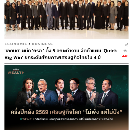
หุ้นกู้ 5 ชุด อัตราดอกเบี้ย 2.8-4.15% ต่อปี (เฉลี่ย 3.4-3.6% ต่อ
ปี ในกรณีที่หุ้นกู้มีน้ำหนักเท่ากันในแต่ละชุด) และอายุ 1.5-10
ปี โดยจะทราบจำนวนหุ้นกู้ที่ออกครั้งสุดท้าย (ขึ้นอยู่กับความ
ต้องการของตลาด) และต้นทุนทางการเงินเฉลี่ยถ่วงน้ำหนัก
หลังจากสิ้นสุดระยะเวลาการจองซื้อในวันที่ 15-17 เมษายน
ECONOMIC
/
BUSINESS
‘เอกนิติ’ ผนึก ‘กรอ.’ ตั้ง 5 คณะทำงาน จัดทำแผน ‘Quick
กระทบอย่างไร:
446
Big Win’ ยกระดับศักยภาพเศรษฐกิจไทยใน 4 ปี
ในช่วง 1 เดือนที่ผ่านมา ราคาหุ้น CPALL ปรับเพิ่มขึ้น
1.61%MoM สู่ระดับ 63.00 บาท ขณะที่ SET Index ปรับลดลง
1.14%MoM อยู่ที่ระดับ 1,603.88 จุด
แนวโน้มผลประกอบการปี 2566 และกลยุทธ์การลงทุน:
ด้วยยอดขาย (SSS) ที่มีอัตราการเติบโตเป็นบวกใน 1Q66TD
(ตัวเลขหลักเดียวระดับสูง YoY สำหรับธุรกิจ CVS, ตัวเลข