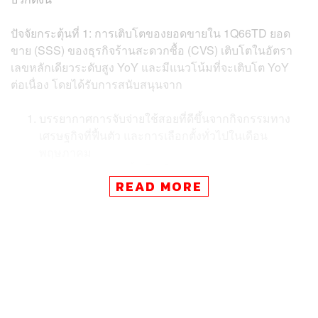
ปัจจัยกระตุ้นที่ 1: การเติบโตของยอดขายใน 1Q66TD ยอด
ขาย (SSS) ของธุรกิจร้านสะดวกซื้อ (CVS) เติบโตในอัตรา
เลขหลักเดียวระดับสูง YoY และมีแนวโน้มที่จะเติบโต YoY
ต่อเนื่อง โดยได้รับการสนับสนุนจาก
บรรยากาศการจับจ่ายใช้สอยที่ดีขึ้นจากกิจกรรมทาง
เศรษฐกิจที่ฟื้นตัว และการเลือกตั้งทั่วไปในเดือน
พฤษภาคม
นักท่องเที่ยวที่เพิ่มขึ้น โดยในปี 2566 InnovestX
READ MORE
Research คาดว่าจะมีนักท่องเที่ยวต่างชาติเดินทางเข้า
ประเทศไทยจำนวน 25 ล้านคน เพิ่มขึ้น 124%YoY และ
SCB EIC คาดว่านักท่องเที่ยวชาวไทยจะอยู่ที่ 227 ล้าน
คน เพิ่มขึ้น 12%YoY มาตรการส่งเสริมการท่องเที่ยว
ของรัฐบาลภายใต้โครงการ ‘เราเที่ยวด้วยกัน เฟส 5’
(เริ่มตั้งแต่วันที่ 7 มีนาคม – 30 เมษายน) จะช่วยกระตุ้น
ให้เกิดความต้องการเดินทางท่องเที่ยวในประเทศมาก
ขึ้น ซึ่งจะส่งผลบวกต่อยอดขายของธุรกิจ CVS สำหรับ