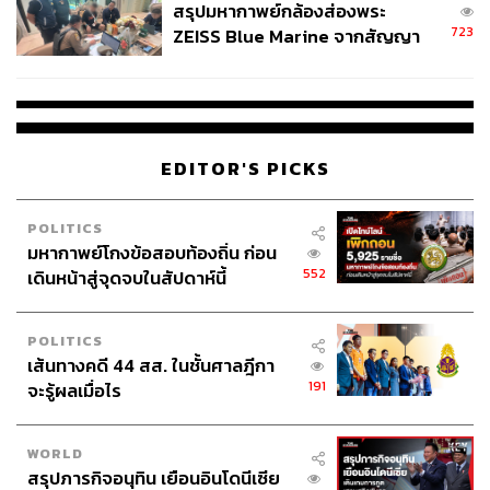
สรุปมหากาพย์กล้องส่องพระ
723
ZEISS Blue Marine จากสัญญา
ผลิต 8.3 ล้าน สู่ข้อพิพาท ‘มา
เวลล์ฯ’ ฟ้อง ‘โทน บางแค’ ผิดนัด
จ่ายหนี้-แอบระบุแบรนด์
209
EDITOR'S PICKS
ABOUT THE AUTHOR
POLITICS
THE STANDARD WEALTH
มหากาพย์โกงข้อสอบท้องถิ่น ก่อน
สำนักข่าวเศรษฐกิจ ธุรกิจ และการลงทุน โดย
552
เดินหน้าสู่จุดจบในสัปดาห์นี้
ทีมข่าว THE STANDARD
POLITICS
เส้นทางคดี 44 สส. ในชั้นศาลฎีกา
191
จะรู้ผลเมื่อไร
WORLD
สรุปภารกิจอนุทิน เยือนอินโดนีเซีย