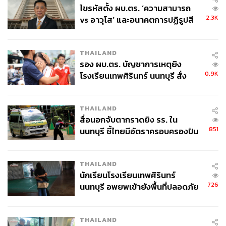
ยแบรนด์
ไขรหัสตั้ง ผบ.ตร. ‘ความสามารถ
2.3K
vs อาวุโส’ และอนาคตการปฏิรูปสี
กากี กับ พล.ต.อ. เอก อังสนานนท์
THAILAND
รอง ผบ.ตร. บัญชาการเหตุยิง
0.9K
โรงเรียนเทพศิรินทร์ นนทบุรี สั่ง
สามารถติดตาม THE STANDARD WEALTH
ค้นหา 2 รอบยืนยันไร้คนติดค้าง พบ
ผ่านแอปพลิเคชันต่างๆ ที่คุณสะดวกหรือใช้งานอยู่แล้วได้เลย
ศพปู่-ย่าที่บ้านพักผู้ก่อเหตุ
THAILAND
สื่อนอกจับตากราดยิง รร. ใน
851
นนทบุรี ชี้ไทยมีอัตราครอบครองปืน
สูงในระดับต้นของภูมิภาค
TAGS:
Market Focus
บมจ.ซีพี ออลล์
CPALL
THAILAND
InnovestX Research
การลงทุน
นักเรียนโรงเรียนเทพศิรินทร์
บริษัท ซีพี ออลล์ จำกัด (มหาชน)
ตลาดหุ้นไทย
726
นนทบุรี อพยพเข้ายังพื้นที่ปลอดภัย
หุ้นไทย
ชั่วคราว หลังเหตุใช้อาวุธปืนภายใน
โรงเรียนคลี่คลาย
THAILAND