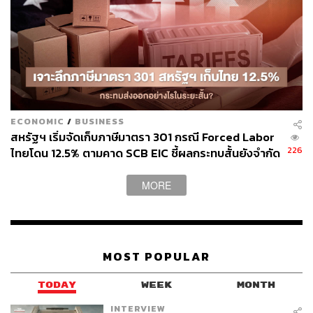
ตามฤดูกาลสูงกว่าคาด ปัจจัยกระตุ้นราคาหุ้นจาก SSS ที่
เติบโตอย่างแข็งแกร่ง รวมถึงต้นทุนค่าไฟฟ้าและต้นทุน
ทางการเงินที่ลดลงจะช่วยสนับสนุนให้ราคาหุ้นปรับตัวขึ้น
โดยกลยุทธ์การลงทุนให้เรตติ้ง Outperform สำหรับ CPALL
ด้วยราคาเป้าหมายสิ้นปี 2566 อ้างอิงวิธี DCF ที่ 78 บาทต่อ
หุ้น
ECONOMIC
/
BUSINESS
ส่วนปัจจัยเสี่ยงสำคัญที่ต้องติดตามคือ การเปลี่ยนแปลงใน
สหรัฐฯ เริ่มจัดเก็บภาษีมาตรา 301 กรณี Forced Labor
ด้านกำลังซื้อและต้นทุนที่สูงขึ้นจากแรงกดดันเงินเฟ้อ และ
226
ไทยโดน 12.5% ตามคาด SCB EIC ชี้ผลกระทบสั้นยังจำกัด
อัตราดอกเบี้ยที่สูงขึ้น
แม้ส่งออก มิ.ย. โตแรง 20.8% แต่นำเข้าพุ่งดันดุลการค้า
ขาดดุลหนัก
MORE
ข่าวที่เกี่ยวข้อง:
ส่องผลงาน 4 หุ้นในเครือเจ้าสัว ‘ธนินท์ เจียรวนนท์’
เจ้าสัวธนินท์ ฟันธง เศรษฐกิจไทยปีหน้าดีกว่าปีนี้แน่นอ
MOST POPULAR
น! แต่มาก-น้อยขึ้นอยู่กับรัฐบาล
TODAY
WEEK
MONTH
ลิซ่า BLACKPINK ไม่ได้เป็นพรีเซนเตอร์แค่ TrueID แต่
เป็นการดีลระดับเครือ CP ที่เตรียมปรากฏตัวในอีกหลา
INTERVIEW