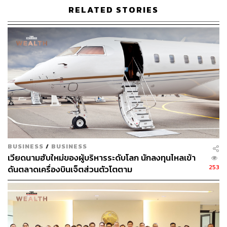
มกราคม-เมษายน แต่ยังคงเพิ่มขึ้น 18%YoY) การวิเคราะห์
RELATED STORIES
ความอ่อนไหวของเราบ่งชี้ว่าการปรับลดอัตราค่าไฟฟ้าลง
10% จะหนุนให้กำไรของ CPALL ปรับขึ้นได้ 6%
ปัจจัยกระตุ้นที่ 3: ต้นทุนทางการเงินที่ลดลง ทั้งนี้ จากค่าใช้
จ่ายดอกเบี้ยทั้งหมดในงบการเงินรวมของ CPALL นั้น 42%
เกิดจาก MAKRO (CPALL ถือหุ้น 60%) การรีไฟแนนซ์หนี้
ของ MAKRO ในเดือนเมษายน จะทำให้ต้นทุนทางการเงินลด
ลงจาก 4.7-7.0% ต่อปี สู่ 2.8-4.15% ต่อปี ซึ่งจะส่งผลทำให้
ต้นทุนทางการเงินในงบการเงินรวมของ CPALL ลดลง
MAKRO ตั้งเป้ารีไฟแนนซ์เงินกู้ส่วนที่เหลืออีก 3.4 หมื่นล้าน
บาท ซึ่งประกอบด้วยเงินกู้ 490 ล้านดอลลาร์สหรัฐ ต้นทุน
BUSINESS
/
BUSINESS
เวียดนามฮับใหม่ของผู้บริหารระดับโลก นักลงทุนไหลเข้า
ทางการเงิน ~7.0% ต่อปี (LIBOR+1.95%) และเงินกู้ 1.75
253
ดันตลาดเครื่องบินเจ็ตส่วนตัวโตตาม
หมื่นล้านบาท ต้นทุนทางการเงิน ~4.7% ต่อปี (MLR-2.25%)
ใน 1H66
เมื่อวันที่ 21 มีนาคม บริษัท เอก-ชัย ดีสทริบิวชั่น ซิสเทม
จำกัด (MAKRO ถือหุ้น 99.9%) ยื่นไฟลิ่งต่อ ก.ล.ต. เพื่อออก