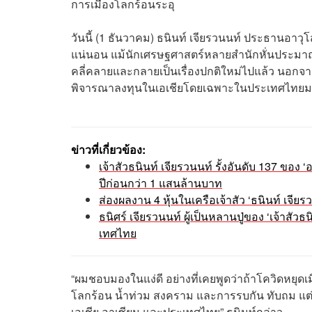
การเมืองโลกร้อนระอุ
วันนี้ (1 ธันวาคม) ธนินท์ เจียรวนนท์ ประธานอาวุโ
แน่นอน แม้นักเศรษฐศาสตร์หลายสำนักหั่นประม
คลี่คลายและกลายเป็นเรื่องปกติใหม่ไปแล้ว นอกจากน
พิจารณาลงทุนในเอเชียโดยเฉพาะในประเทศไทยมา
ข่าวที่เกี่ยวข้อง:
เจ้าสัวธนินท์ เจียรวนนท์ รั้งอันดับ 137 ขอ
ปีก่อนกว่า 1 แสนล้านบาท
ส่องผลงาน 4 หุ้นในเครือเจ้าสัว ‘ธนินท์ เจียร
ธนิศร์ เจียรวนนท์ ผู้เป็นหลานปู่ของ ‘เจ้าสัว
เทศไทย
“ผมชอบมองในแง่ดี อย่างที่เคยพูดว่าถ้าโควิดหยุดเมื
โลกร้อน น้ำท่วม สงคราม และการรบกัน ทับถม แต
เอเชีย อาเซียน และประเทศไทย” ธนินท์กล่าว