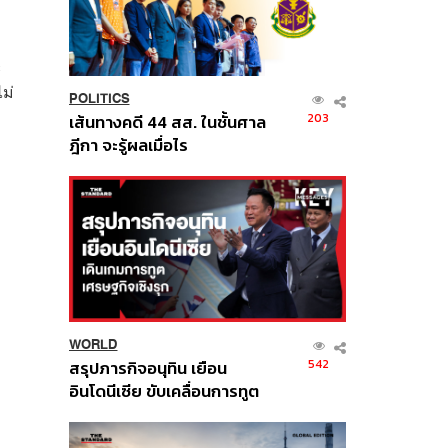
ะ
ม่
POLITICS
203
เส้นทางคดี 44 สส. ในชั้นศาล
ฎีกา จะรู้ผลเมื่อไร
WORLD
542
สรุปภารกิจอนุทิน เยือน
อินโดนีเซีย ขับเคลื่อนการทูต
เศรษฐกิจเชิงรุก ประกาศหุ้น
ส่วนยุทธศาสตร์ไทย –