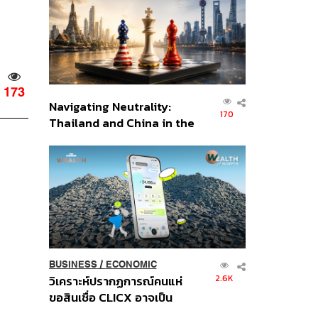
อินโดนีเซีย
173
Navigating Neutrality:
170
Thailand and China in the
Age of a New Global
Order
BUSINESS
/
ECONOMIC
2.6K
วิเคราะห์ปรากฏการณ์คนแห่
ขอสินเชื่อ CLICX อาจเป็น
เพียงยอดภูเขาน้ำแข็ง ของ