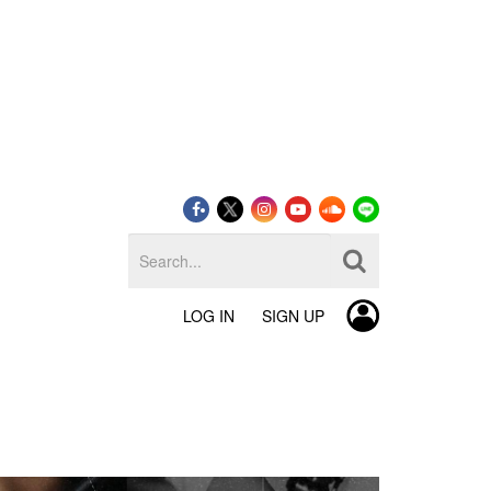
LOG IN
SIGN UP