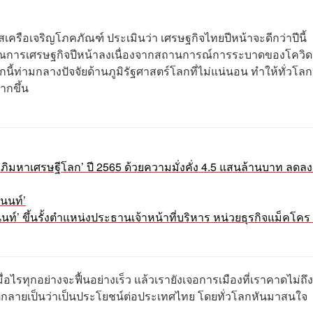
สเครือเจริญโภคภัณฑ์ ประเมินว่า เศรษฐกิจไทยปีหน้าจะดีกว่าปีนี้
าณการเศรษฐกิจปีหน้าลงเนื่องจากสถานการณ์การระบาดของโควิด
ี้ท่ามกลางปัจจัยด้านภูมิรัฐศาสตร์โลกที่ไม่แน่นอน ทำให้ทั่วโลกเ
กขึ้น
ง ‘อภิมหาเศรษฐีโลก’ ปี 2565 ด้วยความมั่งคั่ง 4.5 แสนล้านบาท ลดล
วนนท์’
ธนินท์’ ขึ้นรั้งตำแหน่งประธานเจ้าหน้าที่บริหาร หน่วยธุรกิจแม็คโค
่อไรทุกอย่างจะฟื้นอย่างเร็ว แล้วเรายังเจอการเมืองที่เราคาดไม่ถึง
่กลายเป็นว่าเป็นประโยชน์ต่อประเทศไทย โดยทั่วโลกหันมาสนใจ