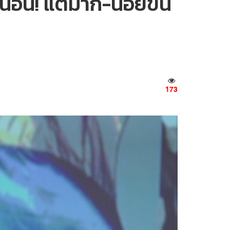
น่นอน! แต่มาก-น้อยขึ้น
173