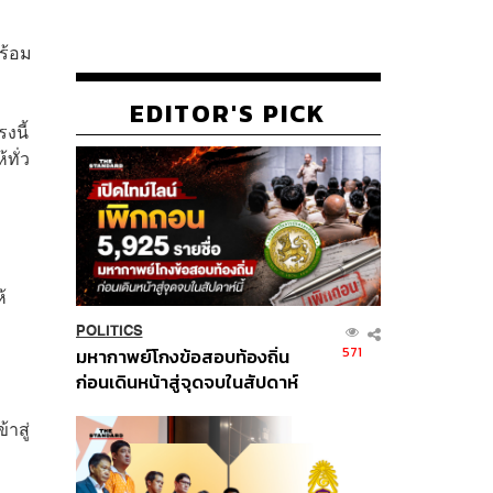
ร้อม
EDITOR'S PICK
งนี้
ทั่ว
้
POLITICS
571
มหากาพย์โกงข้อสอบท้องถิ่น
ก่อนเดินหน้าสู่จุดจบในสัปดาห์
นี้
าสู่