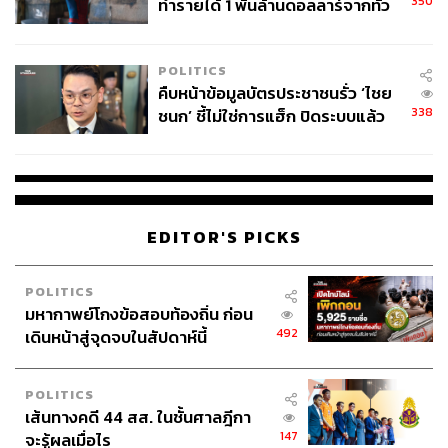
350
ทำรายได้ 1 พันล้านดอลลาร์จากทั่ว
โลกภายใน 6 วัน
POLITICS
คืบหน้าข้อมูลบัตรประชาชนรั่ว ‘ไชย
338
ชนก’ ชี้ไม่ใช่การแฮ็ก ปิดระบบแล้ว
พบต้นตอจาก IP เดียว
EDITOR'S PICKS
POLITICS
มหากาพย์โกงข้อสอบท้องถิ่น ก่อน
492
เดินหน้าสู่จุดจบในสัปดาห์นี้
POLITICS
เส้นทางคดี 44 สส. ในชั้นศาลฎีกา
147
จะรู้ผลเมื่อไร