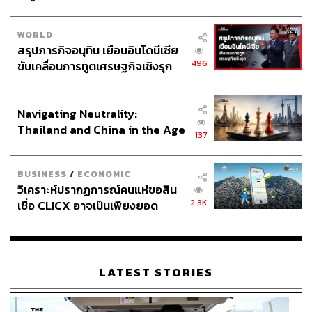
WORLD
สรุปภารกิจอนุทิน เยือนอินโดนีเซีย
496
ขับเคลื่อนการทูตเศรษฐกิจเชิงรุก
ประกาศหุ้นส่วนยุทธศาสตร์ไทย –
อินโดนีเซีย
Navigating Neutrality:
Thailand and China in the Age
137
of a New Global Order
BUSINESS
/
ECONOMIC
วิเคราะห์ปรากฏการณ์คนแห่ขอสิน
2.3K
เชื่อ CLICX อาจเป็นเพียงยอด
ภูเขาน้ำแข็ง ของปัญหาหนี้ครัว
เรือนไทยที่ถูกซุกไว้
LATEST STORIES