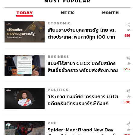
MOST POPULAR
TODAY
WEEK
MONTH
ECONOMIC
เทียบรายจ่ายบุคลากรรัฐ ไทย vs.
616
ต่างประเทศ: พบภาษีทุก 100 บาท
ของคนไทยใช้ไปกับข้าราชการเฉียด
40 บาท
BUSINESS
แบงก์ไร้สาขา CLICX ปิดรับสมัคร
592
สินเชื่อชั่วคราว พร้อมส่งสัญญาณ
เตือนกลุ่มกู้เงินผิดวัตถุประสงค์-ให้
ข้อมูลเท็จ เตรียมดำเนินคดีเด็ดขาด
POLITICS
‘ประภาศ คงเอียด’ กรรมการ ป.ป.ช.
500
อดีตอธิบดีกรมธนารักษ์ ถึงแก่
อนิจกรรม
POP
Spider-Man: Brand New Day