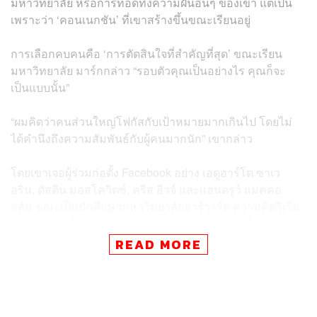
มหาวิทยาลัย หรือการทอดทิ้งความฝันอื่นๆ ของเขา แต่เป็น
เพราะว่า ‘คอนเนกชัน’ ที่เขาสร้างขึ้นขณะเรียนอยู่
การเลือกคบคนคือ ‘การตัดสินใจที่สำคัญที่สุด’ ขณะเรียน
มหาวิทยาลัย มาร์กกล่าว “รอบตัวคุณเป็นอย่างไร คุณก็จะ
เป็นแบบนั้น”
“ผมคิดว่าคนส่วนใหญ่โฟกัสกับเป้าหมายมากเกินไป โดยไม่
ได้คำนึงถึงความสัมพันธ์กับผู้คนมากนัก” เขากล่าว
โดยเขาเจอผู้ร่วมก่อตั้ง Facebook อย่าง เอดูอาร์โด ซาเว
อริน, ดัสติน มอสโควิตซ์, คริส ฮิวจ์ และแอนดรูว์ แมคคอ
ลลัม ขณะเป็นนักศึกษามหาวิทยาลัยฮาร์วาร์ด ความคิดริเริ่ม
ของพวกเขาได้ปฏิวัติวงการโซเชียลมีเดียไปอย่างสิ้นเชิง
กลายเป็นหนึ่งในบริษัทที่ใหญ่ที่สุดในโลกและมีมูลค่าบริษัท
READ MORE
อยู่ที่ประมาณ 5.8 แสนล้านดอลลาร์
แม้ทั้ง 5 คนจะแยกทางกันแบบไม่ลงรอยนัก แต่มาร์กกล่าวใน
พอดแคสต์ว่าเขายังคงโฟกัสกับความสัมพันธ์มากกว่าจุด