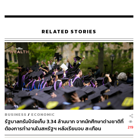
ช่องทางติดตาม
THE STANDARD WEALTH
RELATED STORIES
Twitter:
twitter.com/standard_wealth
Instagram:
instagram.com/thestandardwealth
Official Line:
https://lin.ee/xfPbXUP
สามารถติดตาม THE STANDARD WEALTH
ผ่านแอปพลิเคชันต่างๆ ที่คุณสะดวกหรือใช้งานอยู่แล้วได้เลย
BUSINESS
/
ECONOMIC
รัฐบาลทรัมป์จ่อเก็บ 3.34 ล้านบาท จากนักศึกษาต่างชาติที่
TAGS:
Mark Zuckerberg
ความสัมพันธ์
การทำงาน
219
ต้องการทำงานในสหรัฐฯ หลังเรียนจบ สะเทือน
มาร์ก ซักเคอร์เบิร์ก
มหาวิทยาลัย – Silicon Valley