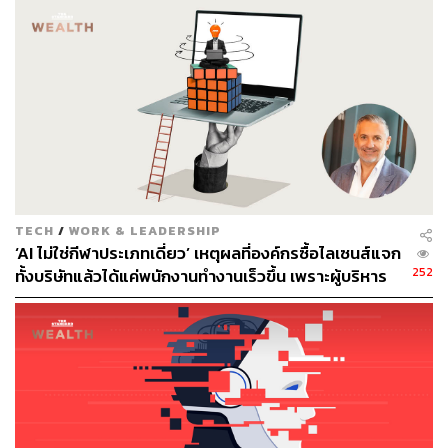
169
ABOUT THE AUTHOR
TECH
/
WORK & LEADERSHIP
‘AI ไม่ใช่กีฬาประเภทเดี่ยว’ เหตุผลที่องค์กรซื้อไลเซนส์แจก
อรุณ เหล่าสิล
252
ทั้งบริษัทแล้วได้แค่พนักงานทำงานเร็วขึ้น เพราะผู้บริหาร
นักศึกษาฝึกงานประจำกองบรรณาธิการ ​​THE
เข้าใจ AI ผิดตั้งแต่ต้น
STANDARD WEALTH