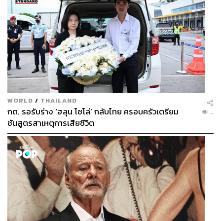
WORLD
/
THAILAND
กต. รอรับร่าง ‘ฮลุน โซโล่’ กลับไทย ครอบครัวเตรียม
...
ชันสูตรสาเหตุการเสียชีวิต