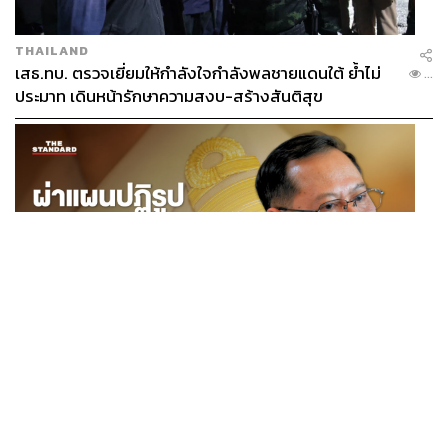
THAILAND
เสธ.ทบ. ตรวจเยี่ยมให้กำลังใจกำลังพลชายแดนใต้ ย้ำไม่
...
ประมาท เดินหน้ารักษาความสงบ-สร้างสันติสุข
POLITICS
ผ่าแผนปฏิรูปราชการไทยยุคใหม่ ‘รัฐจิ๋วแต่แจ๋ว’ ในแบบ
...
ปกรณ์ นิลประพันธ์