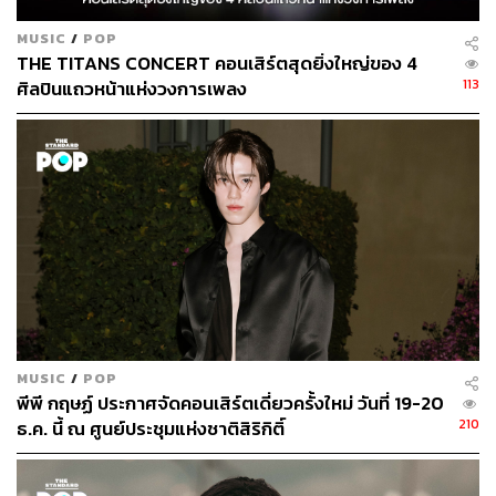
ABOUT THE AUTHOR
MUSIC
/
POP
ธมน ผดุงไทย
THE TITANS CONCERT คอนเสิร์ตสุดยิ่งใหญ่ของ 4
Content Creator ผู้เติบโตมากับ Pop Culture
และกำลังหลงใหลในศาสตร์แห่งการเล่าเรื่อง
113
ศิลปินแถวหน้าแห่งวงการเพลง
MUSIC
/
POP
พีพี กฤษฏ์ ประกาศจัดคอนเสิร์ตเดี่ยวครั้งใหม่ วันที่ 19-20
210
ธ.ค. นี้ ณ ศูนย์ประชุมแห่งชาติสิริกิติ์