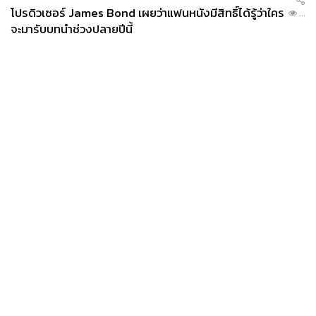
โปรดิวเซอร์ James Bond เผยว่าแฟนหนังมีสิทธิ์ได้รู้ว่าใคร
...
จะมารับบทนำช่วงปลายปีนี้
News
Wealth
Pop
Podcast
Video
Now
Opinion
Careers
Events
Privacy
About
Contact
Policy
FOR
ADVERTISING
MEMBERSHIP