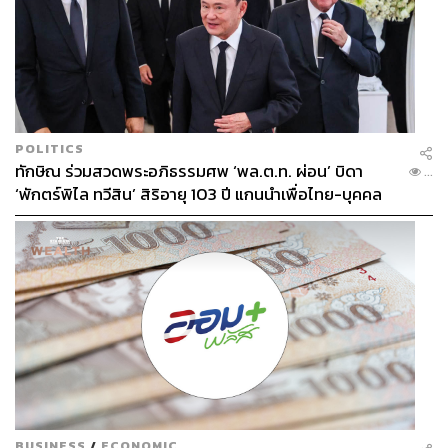
POLITICS
ทักษิณ ร่วมสวดพระอภิธรรมศพ ‘พล.ต.ท. ผ่อน’ บิดา
...
‘พักตร์พิไล ทวีสิน’ สิริอายุ 103 ปี แกนนำเพื่อไทย-บุคคล
หลากวงการร่วมอาลัย
BUSINESS
/
ECONOMIC