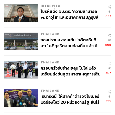
INTERVIEW
ไขรหัสตั้ง ผบ.ตร. ‘ความสามารถ
632
vs อาวุโส’ และอนาคตการปฏิรูปสี
กากี กับ พล.ต.อ. เอก อังสนานนท์
THAILAND
กองปราบฯ สอบเข้ม ‘อดีตอธิบดี
568
สถ.’ คดีทุจริตสอบท้องถิ่น แจ้ง 6
ข้อหาหนัก จ่อชง ป.ป.ช. 12 ส.ค. นี้
THAILAND
ครอบครัวรับร่าง ฮลุน โซโล่ แล้ว
467
เตรียมส่งชันสูตรหาสาเหตุการเสีย
ชีวิต
THAILAND
‘ธนารัตน์’ ให้ปากคำตำรวจไซเบอร์
395
แฉช่องโหว่ 20 หน่วยงานรัฐ ยันไร้
นัยทางการเมือง