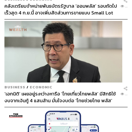
คลังเตรียมจำหน่ายพันธบัตรรัฐบาล ‘ออมพลัส’ รอบถัดไป
...
เร็วสุด 4 ก.ย.นี้ อาจเพิ่มสัดส่วนการขายแบบ Small Lot
First มากขึ้น
BUSINESS
/
ECONOMIC
‘เอกนิติ’ เผยอยู่ระหว่างหารือ ‘ไทยเที่ยวไทยพลัส’ มีสิทธิใช้
...
งบจากเงินกู้ 4 แสนล้าน มั่นใจงบต่อ ‘ไทยช่วยไทย พลัส’
เฟส 2 มีเพียงพอ