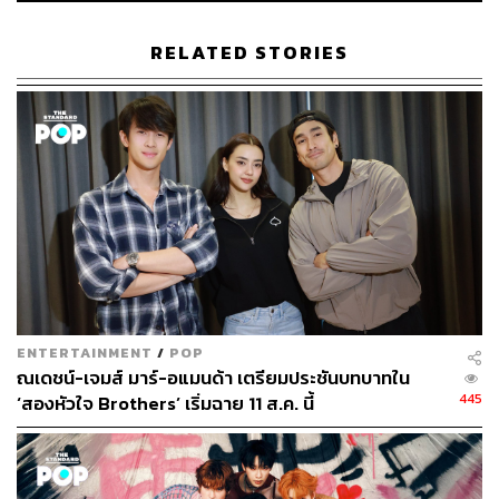
ทำให้ MUT MAX เป็นที่พูดถึงตั้งแต่เปิดตัวเลยทีเดียว
RELATED STORIES
นอกจากศิลปินทั้งสองคนแล้ว ก็ยังมีควีนทั้ง 4 คนของเวที
อย่าง มารีญา พูลเลิศลาภ Miss Universe Thailand 2017,
แอนชิลี สก๊อต-เคมมิส Miss Universe Thailand 2021, แนท-
อนิพรณ์ เฉลิมบูรณะวงศ์ Miss Universe Thailand 2015 และ
อแมนด้า ออบดัม Miss Universe Thailand 2020 มาร่วมงาน
ในครั้งนี้อีกด้วย
ENTERTAINMENT
/
POP
ณเดชน์-เจมส์ มาร์-อแมนด้า เตรียมประชันบทบาทใน
445
‘สองหัวใจ Brothers’ เริ่มฉาย 11 ส.ค. นี้
สำหรับแฟนนางงาม แฟนคลับของ มาร์ค ต้วน และแฟนด้อม
ของพีพี สามารถเข้าไปจับจองบัตรได้ทาง All Ticket ทั้งหน้า
เว็บไซต์และเคาน์เตอร์เซอร์วิสของ 7-Eleven โดยจะเริ่มเปิด