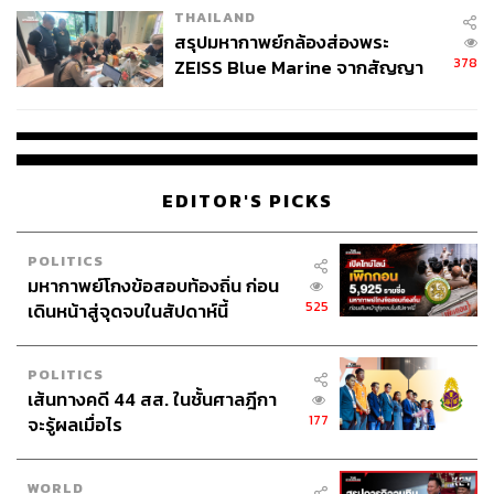
THAILAND
สรุปมหากาพย์กล้องส่องพระ
378
ZEISS Blue Marine จากสัญญา
ผลิต 8.3 ล้าน สู่ข้อพิพาท ‘มา
เวลล์ฯ’ ฟ้อง ‘โทน บางแค’ ผิดนัด
จ่ายหนี้-แอบระบุแบรนด์
EDITOR'S PICKS
POLITICS
มหากาพย์โกงข้อสอบท้องถิ่น ก่อน
525
เดินหน้าสู่จุดจบในสัปดาห์นี้
POLITICS
เส้นทางคดี 44 สส. ในชั้นศาลฎีกา
177
จะรู้ผลเมื่อไร
WORLD