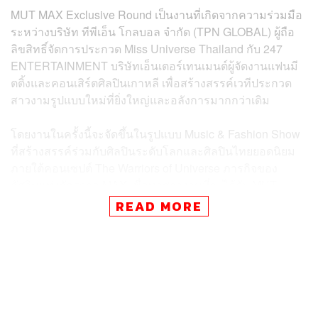
MUT MAX Exclusive Round เป็นงานที่เกิดจากความร่วมมือ
ระหว่างบริษัท ทีพีเอ็น โกลบอล จำกัด (TPN GLOBAL) ผู้ถือ
ลิขสิทธิ์จัดการประกวด Miss Universe Thailand กับ 247
ENTERTAINMENT บริษัทเอ็นเตอร์เทนเมนต์ผู้จัดงานแฟนมี
ตติ้งและคอนเสิร์ตศิลปินเกาหลี เพื่อสร้างสรรค์เวทีประกวด
สาวงามรูปแบบใหม่ที่ยิ่งใหญ่และอลังการมากกว่าเดิม
โดยงานในครั้งนี้จะจัดขึ้นในรูปแบบ Music & Fashion Show
ที่สร้างสรรค์ร่วมกับศิลปินระดับโลกและศิลปินไทยยอดนิยม
ภายใต้คอนเซปต์ The Warriors of Universe ภารกิจของ
อัศวินแห่งจักรวาล MAX เพื่อหาสาวงามที่จะได้รับ MUT
MAX Fast Track สู่รอบ 10 คนสุดท้าย
READ MORE
การแข่งขันในรอบนี้ผู้เข้าประกวดทุกคนจะได้สวมใส่ Milin
Swim ชุดว่ายนํ้าคอลเล็กชันแรกจากแบรนด์ Milin ที่ออกแบบ
โดยดีไซเนอร์ชื่อดัง มิลิน ยุวจรัสกุล เปิดตัวครั้งแรกที่งานนี้
นอกจากนี้มิลินยังรับหน้าที่เป็นแฟชั่นไดเรกเตอร์ให้กับโชว์
พิเศษของ MUT MAX อีกด้วย