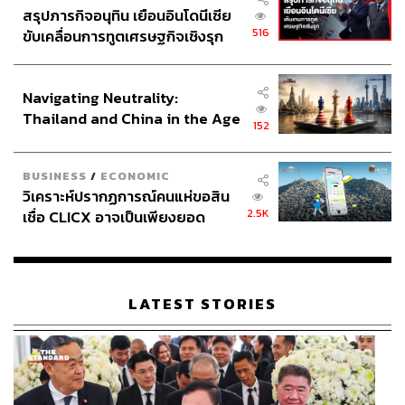
สรุปภารกิจอนุทิน เยือนอินโดนีเซีย
516
ขับเคลื่อนการทูตเศรษฐกิจเชิงรุก
ประกาศหุ้นส่วนยุทธศาสตร์ไทย –
อินโดนีเซีย
Navigating Neutrality:
Thailand and China in the Age
152
of a New Global Order
BUSINESS
/
ECONOMIC
วิเคราะห์ปรากฏการณ์คนแห่ขอสิน
2.5K
เชื่อ CLICX อาจเป็นเพียงยอด
ภูเขาน้ำแข็ง ของปัญหาหนี้ครัว
เรือนไทยที่ถูกซุกไว้
LATEST STORIES