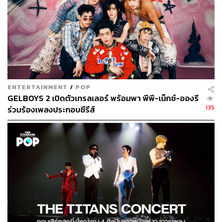
ขายวันที่ 3 มิถุนายน 2566 เวลา 10.00 น. หรือติดตามราย
ละเอียดเพิ่มเติมได้ทุกช่องทางโซเชียลมีเดียของ
247ENTOFFICIAL
TAGS:
แอน-แอนชิลี สก๊อต-เคมมิส
บริษัท ทีพีเอ็น โกลบอล จำกัด (TPN GLOBAL)
247 ENTERTAINMENT
MUT MAX
มารีญา พูลเลิศลาภ
อนิพรณ์ เฉลิมบูรณะวงศ์
ENTERTAINMENT
/
POP
พีพี-กฤษฏ์ อำนวยเดชกร
อแมนด้า-อแมนด้า ออบดัม
GELBOYS 2 เปิดตัวเทรลเลอร์ พร้อมพา พีพี-เน็กซ์-อองรี
Mark Tuan
มีมี่-มิลิน ยุวจรัสกุล
135
ร่วมร้องเพลงประกอบซีรีส์
160