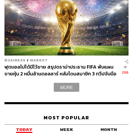
BUSINESS
/
MARKET
ฟุตบอลไม่ได้มีไว้ขาย สรุปดราม่าประธาน FIFA พับแผน
206
ขายหุ้น 2 หมื่นล้านดอลลาร์ หลังโดนสมาชิก 3 ทวีปจับมือ
คว่ำบาตร
MORE
สไตล์ที่เปลี่ยนแปลงไปของลิเวอร์พูลส่งผลต่อเกมรุกของพวก
เขาที่ทำได้ดีขึ้นถึงเกือบ 30 เปอร์เซ็นต์เมื่อเทียบจากฤดูกาลที่
แล้ว โดยมีโอกาสลุ้นประตูถึง 557 ครั้ง ส่วนทางด้านแมนฯ
MOST POPULAR
ซิตี้ปีนี้เกมรุกอาจจะไม่ดุดันแต่เกมรับแล้วพวกเขาแกร่ง
เหมือนหินผา โดยฤดูกาลนี้ผ่านมา 30 นัด คู่แข่งมีโอกาสลอง
TODAY
WEEK
MONTH
ส่องแค่ 67 ครั้งเท่านั้น ขณะที่ลิเวอร์พูลถูกทดสอบจากคู่แข่ง