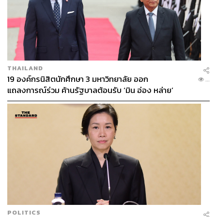
THAILAND
19 องค์กรนิสิตนักศึกษา 3 มหาวิทยาลัย ออก
...
แถลงการณ์ร่วม ค้านรัฐบาลต้อนรับ ‘มิน อ่อง หล่าย’
POLITICS