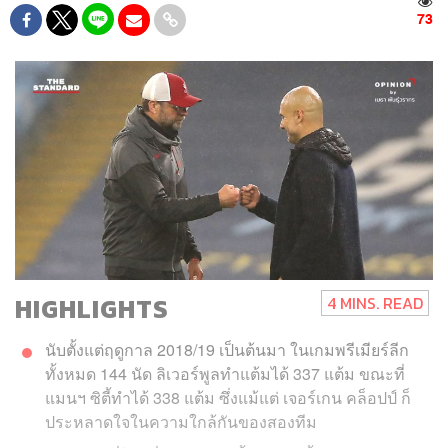
73
HIGHLIGHTS
4 MINS. READ
นับตั้งแต่ฤดูกาล 2018/19 เป็นต้นมา ในเกมพรีเมียร์ลีก
ทั้งหมด 144 นัด ลิเวอร์พูลทำแต้มได้ 337 แต้ม ขณะที่
แมนฯ ซิตี้ทำได้ 338 แต้ม ซึ่งแม้แต่ เจอร์เกน คล็อปป์ ก็
ประหลาดใจในความใกล้กันของสองทีม