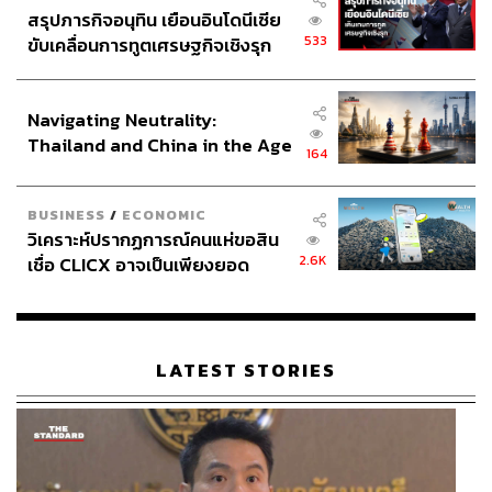
นีลเซน เกรซโนต ผู้เชี่ยวชาญด้านการวิเคราะห์ข้อมูลฟุตบอล
สรุปภารกิจอนุทิน เยือนอินโดนีเซีย
จาก Euro Club Index ระบุว่าแมนฯ ซิตี้มีโอกาสคว้าแชมป์
533
ขับเคลื่อนการทูตเศรษฐกิจเชิงรุก
มากกว่าที่ 61 เปอร์เซ็นต์ เมื่อเทียบกับลิเวอร์พูลที่มีแค่ 39
ประกาศหุ้นส่วนยุทธศาสตร์ไทย –
เปอร์เซ็นต์
อินโดนีเซีย
Navigating Neutrality:
Thailand and China in the Age
โดยที่หากซิตี้เอาชนะได้ในเกมคืนนี้พวกเขาจะมีโอกาสคว้า
164
of a New Global Order
แชมป์สูงถึง 86 เปอร์เซ็นต์
BUSINESS
/
ECONOMIC
แต่ถ้าลิเวอร์พูลบุกมาเอาชนะได้? พวกเขาจะมีโอกาสในการ
วิเคราะห์ปรากฏการณ์คนแห่ขอสิน
คว้าแชมป์พรีเมียร์ลีกที่ 68 เปอร์เซ็นต์ด้วยกัน ส่วนถ้าผลออก
2.6K
เชื่อ CLICX อาจเป็นเพียงยอด
มาเสมอซิตี้จะมีโอกาสเป็นแชมป์ที่ 63 เปอร์เซ็นต์
ภูเขาน้ำแข็ง ของปัญหาหนี้ครัว
เรือนไทยที่ถูกซุกไว้
สถิติค่อนข้างชี้ชัดว่าทีมของ เป๊ป กวาร์ดิโอลา มีโอกาสที่จะ
ได้ยิ้มในช่วงปิดฤดูกาลสูงกว่า ซึ่งก็เป็นไปในทำนองเดียวกับ
LATEST STORIES
สำนัก The Analyst ที่บอกว่าแมนฯ ซิตี้จะมีโอกาสเป็นแชมป์
65.6 เปอร์เซ็นต์
ทั้งหมดนี้คือสิ่งที่ข้อมูลบอกเราถึงสิ่งที่เกิดขึ้นที่ผ่านมากับผล
งานของ 2 ทีมที่ได้ชื่อว่าเป็น The Greatest Rivalry ของ