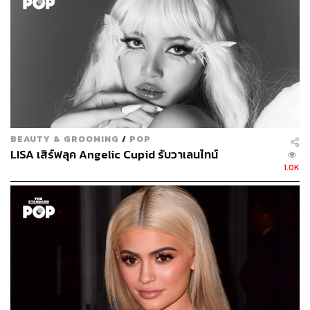
เครื่องสำอางปล่อยเวลาจนดึกดื่นแล้วค่อยอาบน้ำเข้านอน ซึ่ง
การปล่อยเมกอัพให้ติดอยู่บนหน้าหลายชั่วโมงติดต่อกัน
เป็นการสะสมสิ่งสกปรกบนผิวที่รวมเอามลภาวะ ฝุ่นละออง
และคราบเหงื่อที่เผชิญมาตลอดทั้งวันบนใบหน้า ยิ่งหน้า
สะอาดช้าเท่าไร สิวยิ่งหายช้ามากขึ้นเท่านั้น อย่าลืมว่าจุดเริ่ม
ต้นของผิวสวยใสคือผิวที่สะอาดไร้เครื่องสำอางตกค้าง ดังนั้น
สาวๆ ควรเปลี่ยนพฤติกรรมใหม่ ให้รีบลบเครื่องสำอางและ
ล้างหน้าให้สะอาดทันทีที่กลับถึงบ้าน จะเป็นผลดีต่อผิว
มากกว่าปล่อยทิ้งไว้นานๆ
BEAUTY & GROOMING
/
POP
LISA เสิร์ฟลุค Angelic Cupid รับวาเลนไทน์
1.0K
พิสูจน์อักษร:
พรนภัส ชำนาญค้า
TAGS:
Tomei Anti Cream
In partnership
การแต่งหน้า