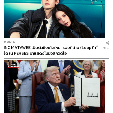
MUSIC
INC MATAWEE เปิดตัวซิงเกิลใหม่ ‘รอบที่ล้าน (Loop)’ ที่
...
ได้ เน PERSES มาแสดงในมิวสิกวิดีโอ