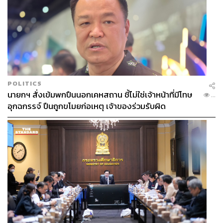
POLITICS
นายกฯ สั่งเข้มพกปืนนอกเคหสถาน ชี้ไม่ใช่เจ้าหน้าที่มีโทษ
...
อุกฉกรรจ์ ปืนถูกขโมยก่อเหตุ เจ้าของร่วมรับผิด