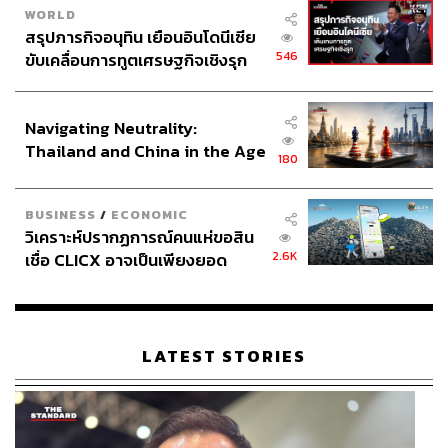
WORLD
สรุปภารกิจอนุทิน เยือนอินโดนีเซีย
546
ขับเคลื่อนการทูตเศรษฐกิจเชิงรุก
ประกาศหุ้นส่วนยุทธศาสตร์ไทย –
อินโดนีเซีย
Navigating Neutrality:
Thailand and China in the Age
180
of a New Global Order
BUSINESS
/
ECONOMIC
วิเคราะห์ปรากฏการณ์คนแห่ขอสิน
2.6K
เชื่อ CLICX อาจเป็นเพียงยอด
ภูเขาน้ำแข็ง ของปัญหาหนี้ครัว
เรือนไทยที่ถูกซุกไว้
LATEST STORIES