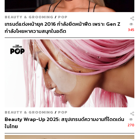
ปัญหาสิว
Tomei
แต่งหน้าตอนเป็นสิว
BEAUTY & GROOMING
/
POP
เทรนด์แต่งหน้ายุค 2016 กำลังยึดหน้าฟีด เพราะ Gen Z
345
กำลังโหยหาความสนุกในอดีต
166
ABOUT THE AUTHOR
ภูริตา บุญล้อม
Beauty Editor | THE STANDARD LIFE
BEAUTY & GROOMING
/
POP
Beauty Wrap-Up 2025: สรุปเทรนด์ความงามที่โดดเด่น
270
ในไทย