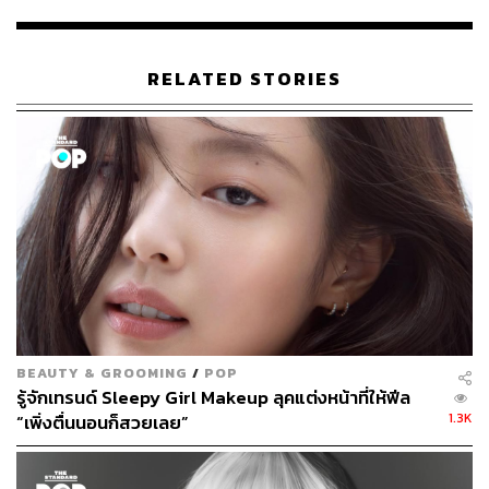
ปกปิดและอำพรางริ้วรอยแดง รอยดำต่างๆ น้ำมันที่ผสมอยู่ใน
ผลิตภัณฑ์จึงทำให้เกิดการอุดตันของผิวได้ง่าย คนเป็นสิวจึง
ควรหลีกเลี่ยง หากต้องการปกปิดรอยสิว สามารถใช้คอนซีล
RELATED STORIES
เลอร์สำหรับคนเป็นสิวโดยเฉพาะ ซึ่งมาพร้อมคุณสมบัติ
ปกปิดรอยแดงจากสิว และลดการอักเสบของสิวไปในตัว
4.
ใช้แป้งฝุ่นหรือแป้งอัดแข็งที่ระคายเคืองน้อย
ไม่แนะนำให้ใช้รองพื้นใดๆ ไม่ว่าจะเป็นชนิดครีมหรือชนิดน้ำ
เพื่อปกปิดสิวบนใบหน้า
หลังจากทาครีม ครีมกันแดด และทาคอนซีลเลอร์ปกปิดรอย
สิวเฉพาะจุดแล้ว แนะนำให้ใช้แป้งฝุ่นที่มอบการปกปิดอย่าง
บางเบา และช่วยให้การแต่งหน้าดูเป็นธรรมชาติ แต่หาก
ต้องการใช้แป้งอัดแข็งผสมรองพื้น ควรเลือกสูตรที่ระคาย
เคืองน้อย โดยสังเกตจากส่วนผสมที่ต้องไม่มีน้ำหอม และไม่มี
BEAUTY & GROOMING
/
POP
นำ้มันเป็นส่วนประกอบ จะได้ไม่ทำให้เกิดสิวอุดตันเพิ่ม
รู้จักเทรนด์ Sleepy Girl Makeup ลุคแต่งหน้าที่ให้ฟีล
1.3K
“เพิ่งตื่นนอนก็สวยเลย”
5.
เมื่อกลับถึงบ้านควรรีบล้างเครื่องสำอางออกทันที
หลายคนกลับถึงบ้านแล้วยังคงโอ้เอ้อยู่จนดึกดื่น ไม่ยอมล้าง