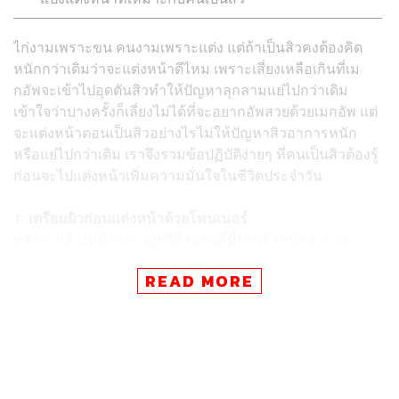
ไก่งามเพราะขน คนงามเพราะแต่ง แต่ถ้าเป็นสิวคงต้องคิด
หนักกว่าเดิมว่าจะแต่งหน้าดีไหม เพราะเสี่ยงเหลือเกินที่เม
กอัพจะเข้าไปอุดตันสิวทำให้ปัญหาลุกลามแย่ไปกว่าเดิม
เข้าใจว่าบางครั้งก็เลี่ยงไม่ได้ที่จะอยากอัพสวยด้วยเมกอัพ แต่
จะแต่งหน้าตอนเป็นสิวอย่างไรไม่ให้ปัญหาสิวอาการหนัก
หรือแย่ไปกว่าเดิม เราจึงรวมข้อปฏิบัติง่ายๆ ที่คนเป็นสิวต้องรู้
ก่อนจะไปแต่งหน้าเพิ่มความมั่นใจในชีวิตประจำวัน
1.
เตรียมผิวก่อนแต่งหน้าด้วยโทนเนอร์
หลังจากล้างหน้าอย่างถูกวิธี
(อ่านที่นี่)
จนผิวหน้าสะอาด
หมดจดแล้ว หลังล้างหน้าควรตามด้วยโทนเนอร์ ซึ่งจะช่วย
READ MORE
ขจัดสิ่งสกปรกตกค้างบนผิวให้สะอาดหมดจด และยังปรับ
สภาพผิวให้สมดุลและพร้อมรับสารบำรุงจากครีมหรือเซรั่ม
ในลำดับต่อไป การเลือกใช้โทนเนอร์ที่มีคุณสมบัติควบคุม
ความมันก็ยิ่งช่วยให้การแต่งหน้าง่ายขึ้นสำหรับคนเป็นสิว
เพราะระหว่างวันจะไม่ทำให้หน้ามัน นอกจากคุณสมบัติ
ควบคุมความมันแล้ว ควรเลือกโทนเนอร์สูตรไม่มีน้ำมัน และ