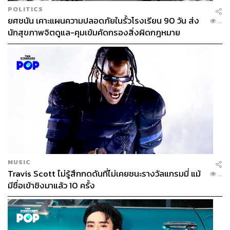
POLITICS
ยศชนัน เคาะแผนความปลอดภัยในรั้วโรงเรียน 90 วัน ส่ง
...
นักสุขภาพจิตดูแล-คุมเข้มคัดกรองสิ่งผิดกฎหมาย
MUSIC
Travis Scott ไม่รู้สึกกดดันที่ไม่เคยชนะรางวัลแกรมมี่ แม้
...
มีชื่อเข้าชิงมาแล้ว 10 ครั้ง