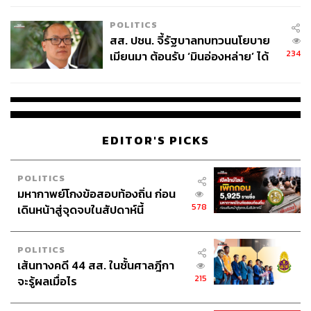
เหมาะสม
POLITICS
สส. ปชน. จี้รัฐบาลทบทวนนโยบาย
234
เมียนมา ต้อนรับ ‘มินอ่องหล่าย’ ได้
แค่สัญญาว่างเปล่า
EDITOR'S PICKS
POLITICS
มหากาพย์โกงข้อสอบท้องถิ่น ก่อน
578
เดินหน้าสู่จุดจบในสัปดาห์นี้
POLITICS
เส้นทางคดี 44 สส. ในชั้นศาลฎีกา
215
จะรู้ผลเมื่อไร