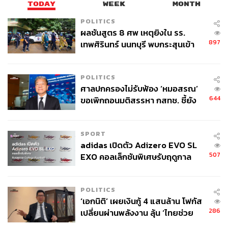
TODAY
WEEK
MONTH
POLITICS
ผลชันสูตร 8 ศพ เหตุยิงใน รร.
897
เทพศิรินทร์ นนทบุรี พบกระสุนเข้า
จุดสำคัญ ‘ศีรษะ-หน้าอก’ ครูถูกยิง
4 นัด จากระยะไกล
POLITICS
ศาลปกครองไม่รับฟ้อง ‘หมอสรณ’
644
ขอเพิกถอนมติสรรหา กสทช. ชี้ยัง
ไม่ใช่ผู้เดือดร้อนเสียหาย
SPORT
adidas เปิดตัว Adizero EVO SL
507
EXO คอลเล็กชันพิเศษรับฤดูกาล
College Football
POLITICS
‘เอกนิติ’ เผยเงินกู้ 4 แสนล้าน โฟกัส
286
เปลี่ยนผ่านพลังงาน ลุ้น ‘ไทยช่วย
ไทยพลัส’ เฟส 2 รอประเมินความ