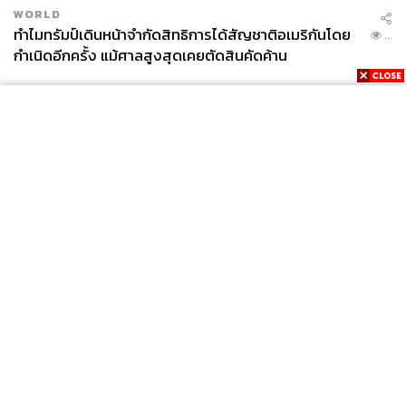
WORLD
ทำไมทรัมป์เดินหน้าจำกัดสิทธิการได้สัญชาติอเมริกันโดย
...
กำเนิดอีกครั้ง แม้ศาลสูงสุดเคยตัดสินคัดค้าน
News
Wealth
Pop
Podcast
Video
Now
Opinion
Careers
Events
Privacy
About
Contact
Policy
FOR
ADVERTISING
MEMBERSHIP