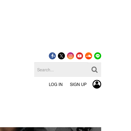
LOG IN
SIGN UP