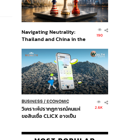
Navigating Neutrality:
190
Thailand and China in the
Age of a New Global
Order
BUSINESS
/
ECONOMIC
2.6K
วิเคราะห์ปรากฏการณ์คนแห่
ขอสินเชื่อ CLICX อาจเป็น
เพียงยอดภูเขาน้ำแข็ง ของ
ปัญหาหนี้ครัวเรือนไทยที่ถูกซุก
ไว้