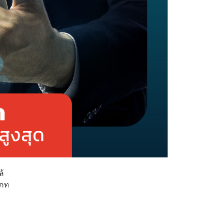
ล้
เภท