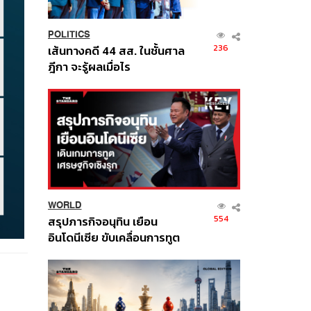
POLITICS
236
เส้นทางคดี 44 สส. ในชั้นศาล
ฎีกา จะรู้ผลเมื่อไร
WORLD
554
สรุปภารกิจอนุทิน เยือน
อินโดนีเซีย ขับเคลื่อนการทูต
เศรษฐกิจเชิงรุก ประกาศหุ้น
ส่วนยุทธศาสตร์ไทย –
อินโดนีเซีย