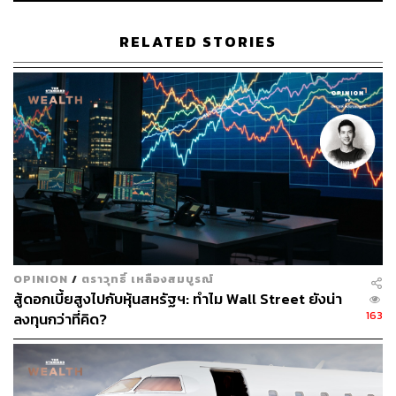
RELATED STORIES
OPINION
/
ตราวุทธิ์ เหลืองสมบูรณ์
สู้ดอกเบี้ยสูงไปกับหุ้นสหรัฐฯ: ทำไม Wall Street ยังน่า
163
ลงทุนกว่าที่คิด?
ภาพประกอบ
:
พิชามญชุ์ วรรณสาร