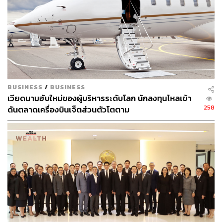
สามารถติดตาม THE STANDARD WEALTH
ผ่านแอปพลิเคชันต่างๆ ที่คุณสะดวกหรือใช้งานอยู่แล้วได้เลย
TAGS:
การลงทุน
ตลาดหลักทรัพย์แห่งประเทศไทย (ตลท.)
BUSINESS
/
BUSINESS
หุ้น
IPO
หุ้น IPO
เวียดนามฮับใหม่ของผู้บริหารระดับโลก นักลงทุนไหลเข้า
258
ดันตลาดเครื่องบินเจ็ตส่วนตัวโตตาม
8.4K
ABOUT THE AUTHOR