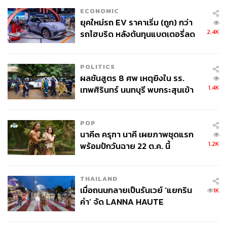
ECONOMIC
ยุคใหม่รถ EV ราคาเริ่ม (ถูก) กว่า
2.4K
รถไฮบริด หลังต้นทุนแบตเตอรี่ลด
ลง - จีนแห่บุกตลาดเกิดใหม่
POLITICS
ผลชันสูตร 8 ศพ เหตุยิงใน รร.
1.4K
เทพศิรินทร์ นนทบุรี พบกระสุนเข้า
จุดสำคัญ ‘ศีรษะ-หน้าอก’ ครูถูกยิง
4 นัด จากระยะไกล
POP
นาคี๓ ครุฑา นาคี เผยภาพชุดแรก
1.2K
พร้อมปักวันฉาย 22 ต.ค. นี้
THAILAND
เมื่อถนนกลายเป็นรันเวย์ ‘แยกริน
1K
คำ’ จัด LANNA HAUTE
COUTURE กลางสายฝน