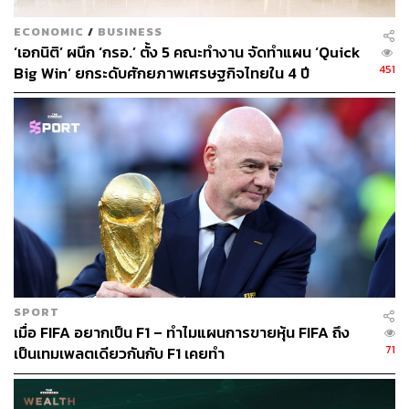
สันติภาพ เกตุสร้อย
ECONOMIC
/
BUSINESS
Content Creator ประจำ THE STANDARD
WEALTH
‘เอกนิติ’ ผนึก ‘กรอ.’ ตั้ง 5 คณะทำงาน จัดทำแผน ‘Quick
451
Big Win’ ยกระดับศักยภาพเศรษฐกิจไทยใน 4 ปี
SPORT
เมื่อ FIFA อยากเป็น F1 – ทำไมแผนการขายหุ้น FIFA ถึง
71
เป็นเทมเพลตเดียวกันกับ F1 เคยทำ