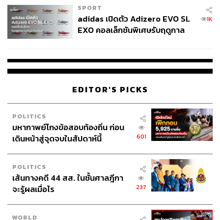
SPORT
adidas เปิดตัว Adizero EVO SL
1K
EXO คอลเล็กชันพิเศษรับฤดูกาล
College Football
EDITOR'S PICKS
POLITICS
มหากาพย์โกงข้อสอบท้องถิ่น ก่อน
601
เดินหน้าสู่จุดจบในสัปดาห์นี้
POLITICS
เส้นทางคดี 44 สส. ในชั้นศาลฎีกา
237
จะรู้ผลเมื่อไร
WORLD