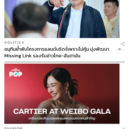
POLITICS
อนุทินย้ำพับโครงการแลนด์บริดจ์เพราะไม่คุ้ม มุ่งพัฒนา
...
Missing Link รองรับอ่าวไทย-อันดามัน
FASHION