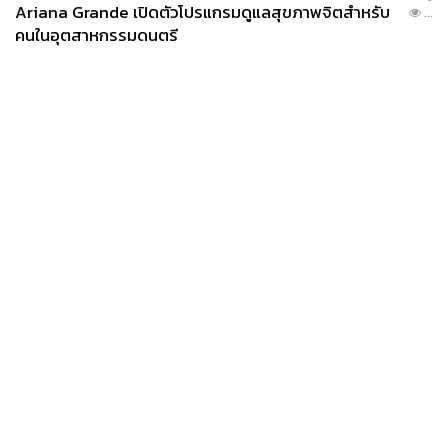
Ariana Grande เปิดตัวโปรแกรมดูแลสุขภาพจิตสำหรับ
...
คนในอุตสาหกรรมดนตรี
News
Wealth
Pop
Podcast
Video
Now
Opinion
Careers
Events
Privacy
About
Contact
Policy
FOR
ADVERTISING
MEMBERSHIP