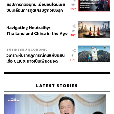
สรุปภารกิจอนุทิน เยือนอินโดนีเซีย
557
ขับเคลื่อนการทูตเศรษฐกิจเชิงรุก
ประกาศหุ้นส่วนยุทธศาสตร์ไทย –
อินโดนีเซีย
Navigating Neutrality:
Thailand and China in the Age
192
of a New Global Order
BUSINESS
/
ECONOMIC
วิเคราะห์ปรากฏการณ์คนแห่ขอสิน
2.7K
เชื่อ CLICX อาจเป็นเพียงยอด
ภูเขาน้ำแข็ง ของปัญหาหนี้ครัว
เรือนไทยที่ถูกซุกไว้
LATEST STORIES