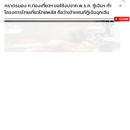
ภราดรมอง ก.ท่องเที่ยวฯ ขอใช้งบจาก พ.ร.ก. กู้เงินฯ ทำ
...
โครงการไทยเที่ยวไทยพลัส ถือว่าเข้าเกณฑ์กู้เงินฉุกเฉิน
FASHION
Karl Lagerfeld เปิดคาเฟ่แรกของแบรนด์ที่อัมสเตอร์ดัม
...