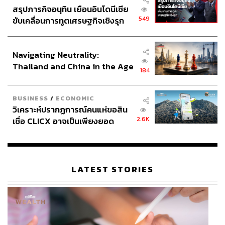
สรุปภารกิจอนุทิน เยือนอินโดนีเซีย
549
ขับเคลื่อนการทูตเศรษฐกิจเชิงรุก
ประกาศหุ้นส่วนยุทธศาสตร์ไทย –
อินโดนีเซีย
Navigating Neutrality:
Thailand and China in the Age
184
of a New Global Order
BUSINESS
/
ECONOMIC
วิเคราะห์ปรากฏการณ์คนแห่ขอสิน
2.6K
เชื่อ CLICX อาจเป็นเพียงยอด
ภูเขาน้ำแข็ง ของปัญหาหนี้ครัว
เรือนไทยที่ถูกซุกไว้
LATEST STORIES