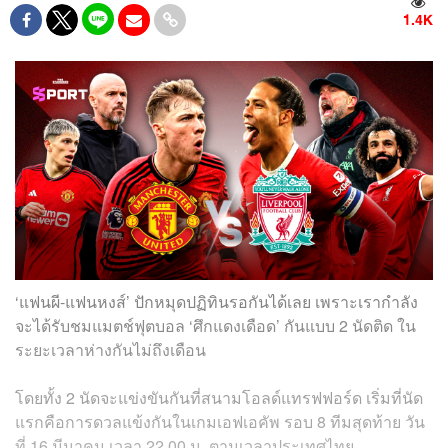
1.4K
‘แฟนผี-แฟนหงส์’ ปักหมุดปฏิทินรอกันได้เลย เพราะเรากำลัง
จะได้รับชมแมตช์ฟุตบอล ‘ศึกแดงเดือด’ กันแบบ 2 นัดติด ใน
ระยะเวลาห่างกันไม่ถึงเดือน
โดยทั้ง 2 นัดจะแข่งขันกันที่สนามโอลด์แทรฟฟอร์ด เริ่มที่นัด
แรกคือการดวลแข้งกันในเกมเอฟเอคัพ รอบ 8 ทีมสุดท้าย วัน
ที่ 16 มีนาคม เวลา 22.00 น. ตามเวลาประเทศไทย