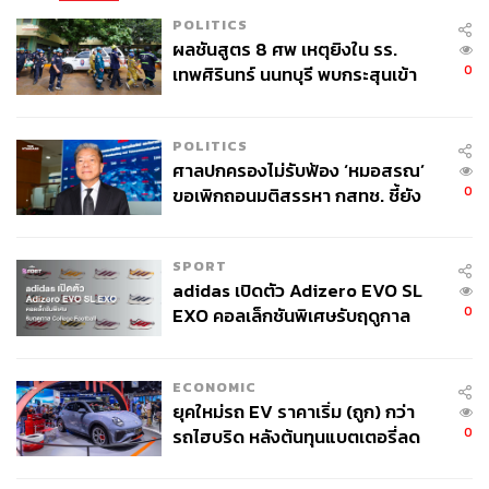
POLITICS
ผลชันสูตร 8 ศพ เหตุยิงใน รร.
0
เทพศิรินทร์ นนทบุรี พบกระสุนเข้า
จุดสำคัญ ‘ศีรษะ-หน้าอก’ ครูถูกยิง
4 นัด จากระยะไกล
POLITICS
ศาลปกครองไม่รับฟ้อง ‘หมอสรณ’
0
ขอเพิกถอนมติสรรหา กสทช. ชี้ยัง
ไม่ใช่ผู้เดือดร้อนเสียหาย
SPORT
adidas เปิดตัว Adizero EVO SL
0
EXO คอลเล็กชันพิเศษรับฤดูกาล
College Football
ECONOMIC
ยุคใหม่รถ EV ราคาเริ่ม (ถูก) กว่า
0
รถไฮบริด หลังต้นทุนแบตเตอรี่ลด
ลง - จีนแห่บุกตลาดเกิดใหม่