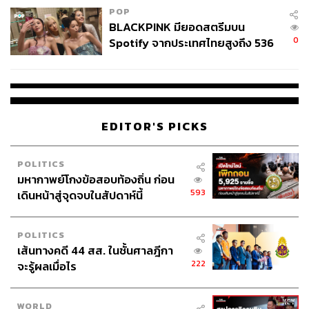
POP
BLACKPINK มียอดสตรีมบน
0
Spotify จากประเทศไทยสูงถึง 536
ล้านครั้ง ตลอด 10 ปีที่ผ่านมา
EDITOR'S PICKS
POLITICS
มหากาพย์โกงข้อสอบท้องถิ่น ก่อน
593
เดินหน้าสู่จุดจบในสัปดาห์นี้
POLITICS
เส้นทางคดี 44 สส. ในชั้นศาลฎีกา
222
จะรู้ผลเมื่อไร
WORLD