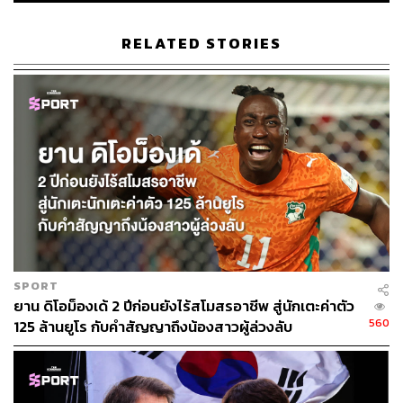
1.4K
RELATED STORIES
ABOUT THE AUTHOR
อนุชิต ไกรวิจิตร
Content Creator ประจำกองบรรณาธิการข่าว
กีฬา สำนักข่าว THE STANDARD ผู้มีงาน
อดิเรกคือการสัมภาษณ์ BNK48
SPORT
ยาน ดิโอม็องเด้ 2 ปีก่อนยังไร้สโมสรอาชีพ สู่นักเตะค่าตัว
560
125 ล้านยูโร กับคำสัญญาถึงน้องสาวผู้ล่วงลับ