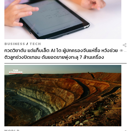
BUSINESS
/
TECH
กวดวิชาดับ แต่แท็บเล็ต AI โต ผู้ปกครองจีนแห่ซื้อ หวังช่วย
...
ติวลูกช่วงปิดเทอม ดันยอดขายพุ่งทะลุ 7 ล้านเครื่อง
WORLD