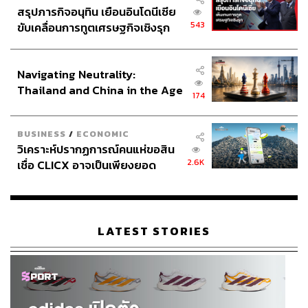
สรุปภารกิจอนุทิน เยือนอินโดนีเซีย
543
ขับเคลื่อนการทูตเศรษฐกิจเชิงรุก
ประกาศหุ้นส่วนยุทธศาสตร์ไทย –
อินโดนีเซีย
Navigating Neutrality:
Thailand and China in the Age
174
of a New Global Order
BUSINESS
/
ECONOMIC
วิเคราะห์ปรากฏการณ์คนแห่ขอสิน
2.6K
เชื่อ CLICX อาจเป็นเพียงยอด
ภูเขาน้ำแข็ง ของปัญหาหนี้ครัว
เรือนไทยที่ถูกซุกไว้
LATEST STORIES