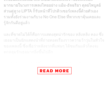
มากมายในวงการเพลงไทยอย่าง แอ้ม-อัจฉริยา ดุลยไพบูลย์
ส่วนคู่หูวง LIPTA ก็รับหน้าที่โปรดิวเซอร์เพลงนี้ด้วยตัวเอง
รวมทั้งยังร่วมงานกับวง No One Else ที่พวกเขาคุ้นเคยและ
รู้จักกันดีอยู่แล้ว
และที่ขาดไม่ได้ก็คือการแสดงสุดน่ารักของ หลิงหลิง คอง ซึ่ง
เธอมาเป็นนักแสดงนำที่ถ่ายทอดเรื่องราวความว้าวุ่นในหัวใจ
ของเพลงนี้ ซึ่งเชื่อว่าหลังจากที่แฟนๆ ได้ชมกันแล้วก็คงจะ
ตกหลุมรักเธอมากยิ่งขึ้นไปอีก
ตามไปรับชมมิวสิกวิดีโอเพลง
ปฏิเสธไม่ไหว (Crush on you)
ของ LIPTA ที่หลิงหลิง คอง แสดงได้ที่นี่:
READ MORE