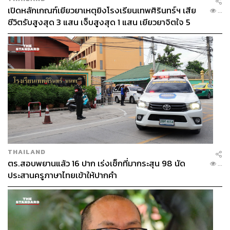
เปิดหลักเกณฑ์เยียวยาเหตุยิงโรงเรียนเทพศิรินทร์ฯ เสีย
...
ชีวิตรับสูงสุด 3 แสน เจ็บสูงสุด 1 แสน เยียวยาจิตใจ 5
ระดับ
THAILAND
ตร.สอบพยานแล้ว 16 ปาก เร่งเช็กที่มากระสุน 98 นัด
...
ประสานครูภาษาไทยเข้าให้ปากคำ