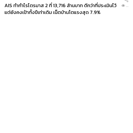
AIS ทำกำไรไตรมาส 2 ที่ 13,716 ล้านบาท ดีกว่าที่ประเมินไว้
...
แต่ยังคงเป้าทั้งปีเท่าเดิม เน็ตบ้านโตแรงสุด 7.9%
News
Wealth
Pop
Podcast
Video
Now
Opinion
Careers
Events
Privacy
About
Contact
Policy
FOR
ADVERTISING
MEMBERSHIP