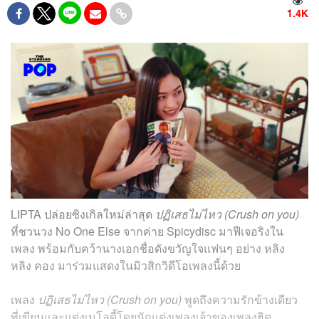
1.4K
LIPTA ปล่อยซิงเกิลใหม่ล่าสุด
ปฏิเสธไม่ไหว (Crush on you)
ที่ชวนวง No One Else จากค่าย Spicydisc มาฟีเจอริงใน
เพลง พร้อมกับคว้านางเอกชื่อดังขวัญใจแฟนๆ อย่าง หลิง
หลิง คอง มาร่วมแสดงในมิวสิกวิดีโอเพลงนี้ด้วย
เพลง
ปฏิเสธไม่ไหว (Crush on you)
พูดถึงความรักข้างเดียว
ที่เขียนและแต่งเมโลดี้โดยนักแต่งเพลงเจ้าของเพลงฮิต