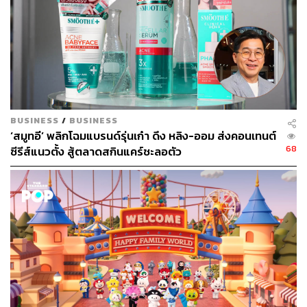
BUSINESS
/
BUSINESS
‘สมูทอี’ พลิกโฉมแบรนด์รุ่นเก๋า ดึง หลิง-ออม ส่งคอนเทนต์
68
ซีรีส์แนวตั้ง สู้ตลาดสกินแคร์ชะลอตัว