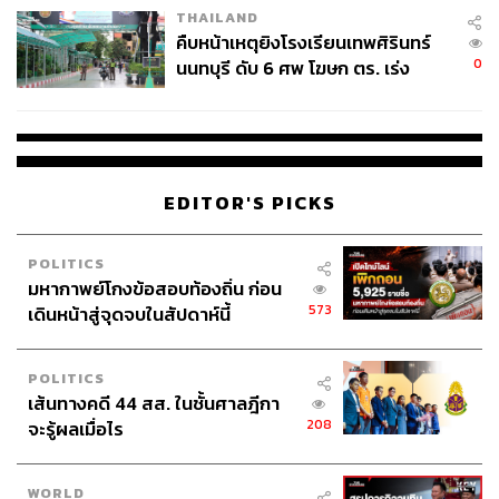
THAILAND
คืบหน้าเหตุยิงโรงเรียนเทพศิรินทร์
0
นนทบุรี ดับ 6 ศพ โฆษก ตร. เร่ง
สอบปมขโมยปืนปู่ก่อเหตุ
EDITOR'S PICKS
POLITICS
มหากาพย์โกงข้อสอบท้องถิ่น ก่อน
573
เดินหน้าสู่จุดจบในสัปดาห์นี้
POLITICS
เส้นทางคดี 44 สส. ในชั้นศาลฎีกา
208
จะรู้ผลเมื่อไร
WORLD