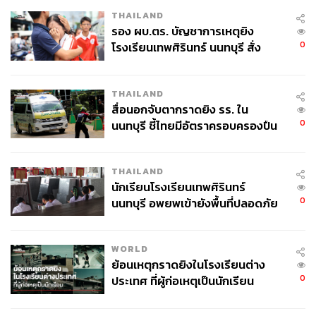
THAILAND
รอง ผบ.ตร. บัญชาการเหตุยิง
0
โรงเรียนเทพศิรินทร์ นนทบุรี สั่ง
ค้นหา 2 รอบยืนยันไร้คนติดค้าง พบ
ศพปู่-ย่าที่บ้านพักผู้ก่อเหตุ
THAILAND
สื่อนอกจับตากราดยิง รร. ใน
0
นนทบุรี ชี้ไทยมีอัตราครอบครองปืน
สูงในระดับต้นของภูมิภาค
THAILAND
นักเรียนโรงเรียนเทพศิรินทร์
0
นนทบุรี อพยพเข้ายังพื้นที่ปลอดภัย
ชั่วคราว หลังเหตุใช้อาวุธปืนภายใน
โรงเรียนคลี่คลาย
WORLD
ย้อนเหตุกราดยิงในโรงเรียนต่าง
0
ประเทศ ที่ผู้ก่อเหตุเป็นนักเรียน