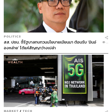
POLITICS
สส. ปชน. จี้รัฐบาลทบทวนนโยบายเมียนมา ต้อนรับ ‘มินอ่
...
องหล่าย’ ได้แค่สัญญาว่างเปล่า
MARKET
/
TECH