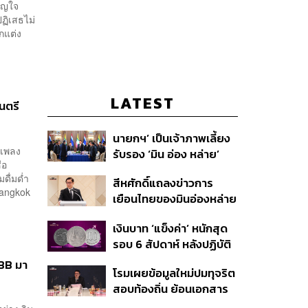
วัญใจ
ฏิเสธไม่
กแต่ง
LATEST
นตรี
นายกฯ’ เป็นเจ้าภาพเลี้ยง
นเพลง
รับรอง ‘มิน อ่อง หล่าย’
่อ
พร้อมเชิญบิ๊กธุรกิจไทย
ดื่มด่ำ
สีหศักดิ์แถลงข่าวการ
ร่วมงาน
Bangkok
เยือนไทยของมินอ่องหล่าย
ชี้หารือทวิภาคี ครอบคลุม
เงินบาท ‘แข็งค่า’ หนักสุด
สร้างสรรค์ ตรงไปตรงมา
รอบ 6 สัปดาห์ หลังปฏิบัติ
ย้ำต้องการให้เมียนมากลับ
การแทรกแซงเยนของ
สู่อาเซียน
UBB มา
โรมเผยข้อมูลใหม่ปมทุจริต
สหรัฐฯ-ญี่ปุ่น Standard
สอบท้องถิ่น ย้อนเอกสาร
Chartered เปิดเป้าสิ้นปีนี้
ประชุมปี 2567 พบชื่อ
จ่อแข็งต่อแตะ 32.50 บาท