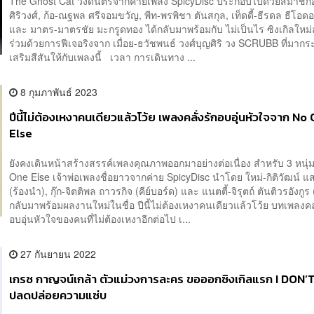
The Ghost Cat วงดนตรีจากค่ายเพลง SpicyDisc ประกอบไปด้วยสมาชิกอ
ศิริวงศ์, ก้อ-ณฐพล ศรีจอมขวัญ, พีท-พรพิชา ตันสกุล, เท็ดดี้-ธีรดล ธีโอด
และ มาตร-มาตรชัย มะกรูดทอง ได้กลับมาพร้อมกับ ไม่เป็นไร ซิงเกิลใหม่ล
ร่วมด้วยการฟีเจอริงจาก เมื่อย-ธวัชพนธ์ วงศ์บุญศิริ วง SCRUBB ที่มาก
เสริมสีสันให้กับเพลงนี้ เวลา การเดินทาง ...
8 กุมภาพันธ์ 2023
ปีนี้ไม่ต้องเหงาคนเดียวแล้วโว้ย เพลงคลั่งรักอบอุ่นหัวใจจาก No
Else
ยังคงเดินหน้าสร้างสรรค์เพลงคุณภาพออกมาอย่างต่อเนื่อง สำหรับ 3 หนุ่
One Else เจ้าพ่อเพลงชื่อยาวจากค่าย SpicyDisc นำโดย ใหม่-กิติวัฒน์ 
(ร้องนำ), กุ๊ก-จิตติพล ถาวรกิจ (คีย์บอร์ด) และ แนตตี้-จิรุตถ์ ตันติวรอังกูร (ก
กลับมาพร้อมผลงานใหม่ในชื่อ ปีนี้ไม่ต้องเหงาคนเดียวแล้วโว้ย บทเพลงคลั
อบอุ่นหัวใจของคนที่ไม่ต้องเหงาอีกต่อไป เ...
27 กันยายน 2022
เกรซ กาญจน์เกล้า ตัวแม่วงการละคร ขอออกซิงเกิลแรก I DON
ปลดปล่อยความแซ่บ