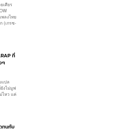
เพียงพอ
วยเศียร
KNOW
รเพลงไทย
กก (เกรซ-
RAP ที่
ิงๆ
ืมแปล
ยังไม่มูฟ
่ไหว แค่
อดทนกับ