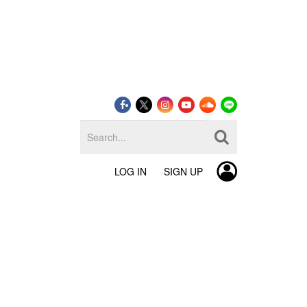
LOG IN
SIGN UP