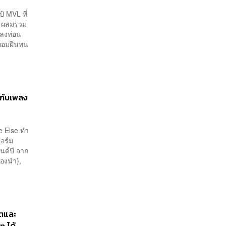
้ MVL ที่
อ ผสมรวม
พลงท่อน
ะยอมฝืนทน
้กับเพลง
e Else ทำ
อร์ม
นด์บี จาก
้องนำ),
์ตและ
n ได้