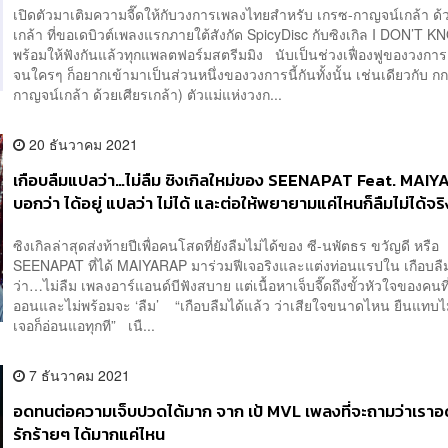
เปิดตัวมาเติมความจี๊ดให้กับวงการเพลงไทยสำหรับ เกรซ-กาญจน์เกล้า ด้
เกล้า ที่ขอเดบิวต์เพลงแรกภายใต้สังกัด SpicyDisc กับซิงเกิล I DON’T 
พร้อมให้ฟังกันแล้วทุกแพลตฟอร์มสตรีมมิง นับเป็นช่วงเฟื่องฟูของวงกา
จนใครๆ ก็อยากเข้ามาเป็นส่วนหนึ่งของวงการนี้กันทั้งนั้น เช่นเดียวกับ ก
กาญจน์เกล้า ด้วยเศียรเกล้า) ตัวแม่แห่งวงก...
20 ธันวาคม 2021
เกือบลืมแปลว่า…ไม่ลืม ซิงเกิลใหม่ของ SEENAPAT Feat. MAIYA
บอกว่า ได้อยู่ แปลว่า ไม่ได้ และต่อให้พยายามแค่ไหนก็ลืมไม่ได้จร
ซิงเกิลล่าสุดส่งท้ายปีเพื่อคนโสดที่ยังลืมไม่ได้ของ ซี-นพัตธร ขวัญดี หรือ
SEENAPAT ที่ได้ MAIYARAP มาร่วมฟีเจอริงและแต่งท่อนแรปใน เกือบล
ว่า…ไม่ลืม เพลงอาร์แอนด์บีฟังสบาย แต่เนื้อหาเจ็บจี๊ดถึงขั้วหัวใจของคนที่
ออนและไม่พร้อมจะ ‘ลืม’ “เกือบลืมได้แล้ว ว่าเสียใจขนาดไหน ยืนแทบไม
เจอก็อ่อนแอทุกที” เนื...
7 ธันวาคม 2021
อดทนต่อความเจ็บปวดได้มาก จาก เป้ MVL เพลงที่จะถามว่าเรา
รักร้ายๆ ได้มากแค่ไหน