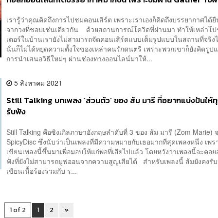
ด้วยนะ
เรารู้ว่าคุณคิดถึงการไปชมคอนเสิร์ต เพราะเราเองก็คิดถึงบรรยากาศได้ย
จากวงที่ชอบเช่นเดียวกัน ด้วยสถานการณ์โควิดที่ผ่านมา ทำให้เหล่าโ
เตอร์ในบ้านเรายังไม่สามารถจัดคอนเสิร์ตแบบเต็มรูปแบบในสถานที่จริงได้
นั่นก็ไม่ได้หยุดความตั้งใจของเหล่าคนรักดนตรี เพราะพวกเขาก็ยังคิดรูป
การนำเสนอวิธีใหม่ๆ ผ่านช่องทางออนไลน์มาให้...
5 สิงหาคม 2021
Still Talking บทเพลง ‘ส่วนตัว’ ของ ส้ม มารี ที่อยากแบ่งปันให้ท
รับฟัง
Still Talking คือซิงเกิลภาษาอังกฤษลำดับที่ 3 ของ ส้ม มารี (Zom Marie) 
SpicyDisc ซึ่งนับว่าเป็นเพลงที่มีความหมายกับเธอมากที่สุดเพลงหนึ่ง เพ
เขียนเพลงนี้ขึ้นมาเพื่อมอบให้แก่พ่อที่เสียไปแล้ว โดยหวังว่าเพลงนี้จะคอยอยู
ฟังที่ยังไม่สามารถมูฟออนจากความสูญเสียได้ สำหรับเพลงนี้ ส้มยังคงรับห
เขียนเนื้อร้องร่วมกับ ร...
1 of 2
1
2
»