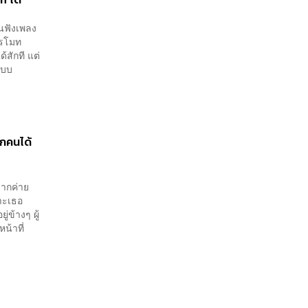
ืนฟังเพลง
ปรโมท
สักที แต่
แบบ
ุกคนได้
จากค่าย
ราะเธอ
่ข้างๆ ผู้
น้าที่