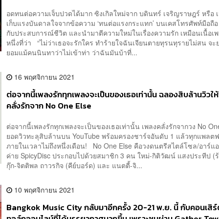
อดทนต่อความเจ็บปวดได้มาก ซิงเกิลใหม่จาก บดินทร์ เจริญราษฎร์ หรือ เป
เก็บแรงบันดาลใจจากข้อความ ‘ทนต่อแรงกระแทก’ บนเคสโทรศัพท์มือถื
กับประสบการณ์ชีวิต และนำมาตีความใหม่ในเรื่องความรัก เหมือนเนื้อเ
หนึ่งที่ว่า “ไม่ว่าเธอจะรักใคร ทำร้ายใจฉันเจียนตายทุรนทุรายไม่สน จ
ยอมแม้คนนินทาว่าไม่เข้าท่า ว่าฉันมันบ้าที่...
16 พฤศจิกายน 2021
ต่อจากนี้เพลงรักทุกเพลงจะเป็นของเธอเท่านั้น ฉลองสิบล้านวิวให
คลั่งรักจาก No One Else
ต่อจากนี้เพลงรักทุกเพลงจะเป็นของเธอเท่านั้น เพลงคลั่งรักจากวง No On
ยอดวิวทะลุสิบล้านบน YouTube พร้อมครองชาร์จอันดับ 1 แล้วทุกแพลตฟ
ภายในเวลาไม่ถึงหนึ่งเดือน! No One Else คือวงดนตรีสไตล์โซล/อาร์แอ
ค่าย SpicyDisc ประกอบไปด้วยสมาชิก 3 คน ใหม่-กิติวัฒน์ แสงประทีป (ร
กุ๊ก-จิตติพล ถาวรกิจ (คีย์บอร์ด) และ แนตตี้-จิ...
10 พฤศจิกายน 2021
Bangkok Music City กลับมาอีกครั้ง 20-21 พ.ย. นี้ กับคอนเสิร
ทอล์กออนไลน์ที่ได้บรรยากาศมากขึ้น เพราะชมผ่าน Gather Tow