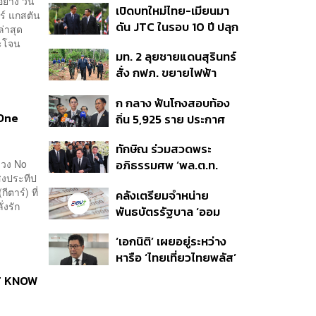
ย่าง วิน
เปิดบทใหม่ไทย-เมียนมา
อนุทิน จ่อสอบต่อเอี่ยว
ต่อดอลลาร์
อร์ แกสตัน
ดัน JTC ในรอบ 10 ปี ปลุก
ตัดตอน ม.บูรพา หรือไม่
่าสุด
‘เส้นเลือดใหญ่’ ค้า
ระโจน
มท. 2 ลุยชายแดนสุรินทร์
ชายแดน ท่าเรือน้ำลึก
สั่ง กฟภ. ขยายไฟฟ้า
ทวาย
‘ปราสาทตาควาย–เนิน
ก กลาง ฟันโกงสอบท้อง
350’ เสริมความมั่นคง
 One
ถิ่น 5,925 ราย ประกาศ
ชายแดน
บัญชีใหม่ 7 ส.ค. ส่วน 97
ทักษิณ ร่วมสวดพระ
ราย รอ ป.ป.ช. ขีดเส้นแล้ว
มวง No
อภิธรรมศพ ‘พล.ต.ท.
เสร็จ 31 ส.ค.
แสงประทีป
ผ่อน’ บิดา ‘พักตร์พิไล ทวี
ีตาร์) ที่
คลังเตรียมจำหน่าย
สิน’ สิริอายุ 103 ปี แกนนำ
่งรัก
พันธบัตรรัฐบาล ‘ออม
เพื่อไทย-บุคคลหลาก
พลัส’ รอบถัดไป เร็วสุด 4
วงการร่วมอาลัย
‘เอกนิติ’ เผยอยู่ระหว่าง
ก.ย.นี้ อาจเพิ่มสัดส่วนการ
หารือ ‘ไทยเที่ยวไทยพลัส’
ขายแบบ Small Lot First
มีสิทธิใช้งบจากเงินกู้ 4
มากขึ้น
’T KNOW
แสนล้าน มั่นใจงบต่อ ‘ไทย
ช่วยไทย พลัส’ เฟส 2 มี