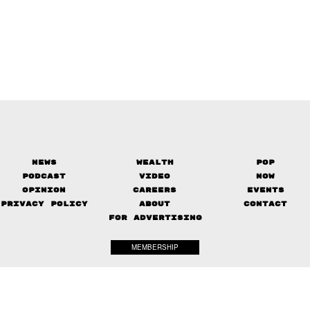
News
Wealth
Pop
Podcast
Video
Now
Opinion
Careers
Events
Privacy Policy
About
Contact
FOR ADVERTISING
MEMBERSHIP