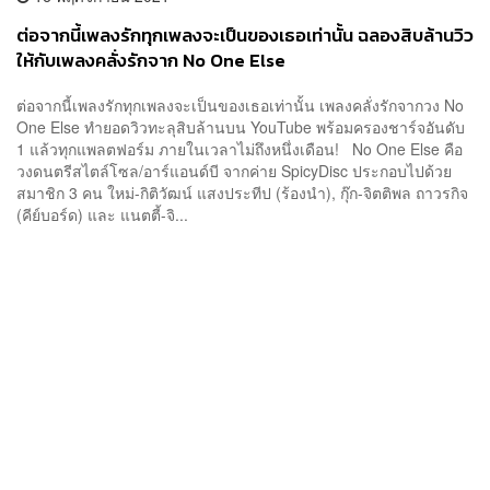
ต่อจากนี้เพลงรักทุกเพลงจะเป็นของเธอเท่านั้น ฉลองสิบล้านวิว
ให้กับเพลงคลั่งรักจาก No One Else
ต่อจากนี้เพลงรักทุกเพลงจะเป็นของเธอเท่านั้น เพลงคลั่งรักจากวง No
One Else ทำยอดวิวทะลุสิบล้านบน YouTube พร้อมครองชาร์จอันดับ
1 แล้วทุกแพลตฟอร์ม ภายในเวลาไม่ถึงหนึ่งเดือน! No One Else คือ
วงดนตรีสไตล์โซล/อาร์แอนด์บี จากค่าย SpicyDisc ประกอบไปด้วย
สมาชิก 3 คน ใหม่-กิติวัฒน์ แสงประทีป (ร้องนำ), กุ๊ก-จิตติพล ถาวรกิจ
(คีย์บอร์ด) และ แนตตี้-จิ...