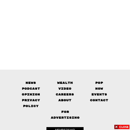
News
Wealth
Pop
Podcast
Video
Now
Opinion
Careers
Events
Privacy
About
Contact
Policy
FOR
ADVERTISING
MEMBERSHIP