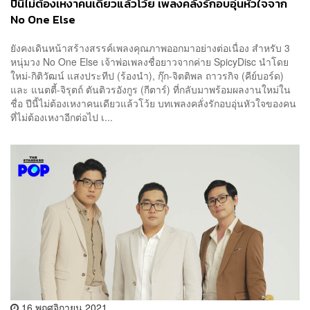
ปีนี้ไม่ต้องเหงาคนเดียวแล้วโว้ย เพลงคลั่งรักอบอุ่นหัวใจจาก
No One Else
ยังคงเดินหน้าสร้างสรรค์เพลงคุณภาพออกมาอย่างต่อเนื่อง สำหรับ 3
หนุ่มวง No One Else เจ้าพ่อเพลงชื่อยาวจากค่าย SpicyDisc นำโดย
ใหม่-กิติวัฒน์ แสงประทีป (ร้องนำ), กุ๊ก-จิตติพล ถาวรกิจ (คีย์บอร์ด)
และ แนตตี้-จิรุตถ์ ตันติวรอังกูร (กีตาร์) ที่กลับมาพร้อมผลงานใหม่ใน
ชื่อ ปีนี้ไม่ต้องเหงาคนเดียวแล้วโว้ย บทเพลงคลั่งรักอบอุ่นหัวใจของคน
ที่ไม่ต้องเหงาอีกต่อไป เ...
16 พฤศจิกายน 2021