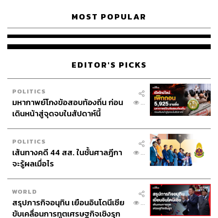
MOST POPULAR
EDITOR'S PICKS
POLITICS
มหากาพย์โกงข้อสอบท้องถิ่น ก่อน
...
เดินหน้าสู่จุดจบในสัปดาห์นี้
POLITICS
เส้นทางคดี 44 สส. ในชั้นศาลฎีกา
...
จะรู้ผลเมื่อไร
WORLD
สรุปภารกิจอนุทิน เยือนอินโดนีเซีย
...
ขับเคลื่อนการทูตเศรษฐกิจเชิงรุก