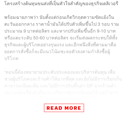
โครงสร้างต้นทุนขนส่งที่เป็นหัวใจสำคัญของธุรกิจเดลิเวอรี
พร้อมฉายภาพว่า นับตั้งแต่ก่อนเกิดวิกฤตความขัดแย้งใน
ตะวันออกกลาง ราคาน้ำมันได้ปรับตัวเพิ่มขึ้นไป 3 รอบ รวม
ประมาณ 9 บาทต่อลิตร และหากปรับเพิ่มขึ้นอีก 9-10 บาท
หรือแตะระดับ 50-60 บาทต่อลิตร จะเริ่มส่งผลกระทบให้ทั้ง
ธุรกิจและผู้บริโภคอย่างรุนแรง และอีกหนึ่งสิ่งที่ตามมาคือ
ยอดการสั่งซื้อก็จะมีแนวโน้มชะลอตัวลงตามกำลังซื้อผู้
บริโภค
“ตอนนี้ต้องพยายามประคับประคองและบริหารต้นทุน เพื่อ
ช่วยผู้บริโภคและร้านค้าให้มากที่สุด และยังไม่มีการเรียกเก็บ
ค่าธรรมเนียมเพิ่ม และไม่มีการปรับขึ้นค่า GP จากร้านค้า
เพราะตอนนี้ยังรับมือและบริหารจัดการต้นทุนได้ แต่ถ้าหาก
สถานการณ์ราคาน้ำมันยังคงปรับตัวสูงขึ้นต่อเนื่อง อาจถึงจุด
ที่หลีกเลี่ยงไม่ได้ที่ต้องมีการเรียกเก็บค่าขนส่งเพิ่มเติม จาก
READ MORE
นั้นก็จะส่งผลให้ราคาอาหารปรับตัวสูงขึ้น และเสี่ยงต่อการ
เกิดแรงกดดันเงินเฟ้อในระยะถัดไป”