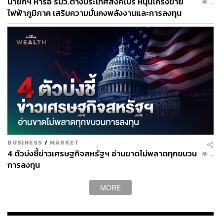
นายกฯ หารือ รมว.ต่างประเทศสิงคโปร์ หนุนโครงข่าย
...
ABOUT THE AUTHOR
ไฟฟ้าภูมิภาค เสริมความมั่นคงพลังงานและการลงทุน
จิรันธนิน กมลเลิศ
Content Creator ประจำ THE STANDARD
WEALTH
BUSINESS
/
MARKET
4 ตัวบ่งชี้ข่าวเศรษฐกิจสหรัฐฯ อ่านขาดไม่พลาดทุกขบวน
...
การลงทุน
MORE