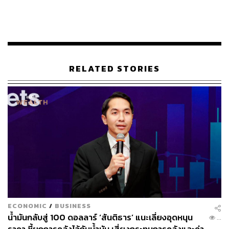
รวมกันในระบบมีมากกว่าแสนคัน
สำหรับทิศทางในไตรมาส 2 ประเมินว่าเป็นช่วงที่ยากของ
ธุรกิจ ต้นทุนขึ้นสวนทางกับรายได้ของผู้บริโภคที่ต่างคนต่าง
ใช้จ่ายอย่างระมัดระวังมากขึ้น โดยบริษัทอยู่ระหว่างเตรียม
งบประมาณเพื่ออัดฉีดช่วยเหลือ แต่จะต้องจัดลำดับความ
RELATED STORIES
สำคัญดูแลกลุ่มไรเดอร์เป็นอันดับแรก ก่อนจะขยายไปยังผู้
บริโภคและร้านอาหาร
หากสถานการณ์ความขัดแย้งยังยืดเยื้อ จะมีผลต่อภาพรวม
ตลาดฟู้ดเดลิเวอรี จากเดิมที่เคยขยายตัวเฉลี่ยราว 20% ต่อปี
ในปีนี้อาจลดลงมาอยู่ที่ประมาณ 15% ปัจจัยที่ยังพอหนุนให้
โตอยู่บ้าง คือกลุ่มคนทำงานหลายคนหันมาทำงานที่บ้าน
และมีการสั่งเดลิเวอรี ส่งผลให้ผลประกอบการในไตรมาส
แรกเติบโตสูงกว่าที่คาดการณ์เอาไว้
สอดคล้องกับข้อมูลจากแพลตฟอร์มที่สะท้อนให้เห็นถึงเทรนด์
ECONOMIC
/
BUSINESS
ที่มาแรงในช่วงนี้คือ ‘สายสุขภาพ’ ที่ไม่ได้เป็นแค่กระแสระยะ
น้ำมันกลับสู่ 100 ดอลลาร์ ‘สันติธาร’ แนะเลี่ยงอุดหนุน
...
สั้นแต่กลายเป็นไลฟ์สไตล์ โดยเฉพาะในช่วงที่กิจกรรมอย่าง