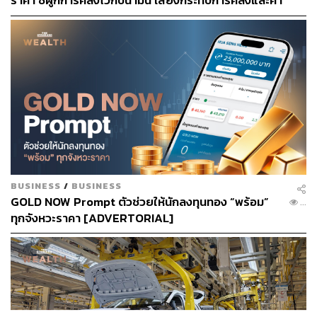
ราคา ชี้ผูกการคลังไว้กับน้ำมัน เสี่ยงกระทบการคลังและค่า
Hyrox กำลังได้รับความนิยม และยังเห็นพฤติกรรมผู้บริโภค
เงิน
หันมาเลือกอาหารที่บาลานซ์มากขึ้น ทำให้ช่วงต้นปี กลุ่มอา
หารคลีนและ
อาหารเครื่องดื่มเพื่อสุขภาพ
เติบโต 20% โดย
เมนูสลัดขึ้นแท่นเมนูยอดนิยมด้วยยอดขายรวมกว่า 1 ล้าน
จานในไตรมาสแรก
ขณะที่เมนูยอดฮิตยังคงเป็นอาหารจานหลักในชีวิตประจำวัน
เช่น ตำปูปลาร้า ข้าวมันไก่ ข้าวผัด ตำป่า และลาบหมู และ
เมนูกระแสนิยมที่โตแรง เมื่อเทียบระหว่าง Q1/2569 กับ
Q4/2568 พบว่า เครื่องดื่มและขนมจากมะยงชิดโตสูงถึง 30
เท่า, เมนูจากโยเกิร์ต เช่น โยเกิร์ตปั่น กรีกโยเกิร์ตเติบโต 53%
BUSINESS
/
BUSINESS
และมัตฉะกับชาไทยยังคงเติบโตต่อเนื่องที่ 8%
GOLD NOW Prompt ตัวช่วยให้นักลงทุนทอง “พร้อม”
...
ทุกจังหวะราคา [ADVERTORIAL]
ด้านเครื่องดื่มเมนูคลาสสิกอย่าง กาแฟดำ ชาเขียวนม เอส
เพรสโซ่ ชาไทย และชานม ยังเป็นตัวเลือกหลัก นอกจากนี้
ประเภทร้านอาหารมาแรงที่มีจำนวนร้านเปิดใหม่มากที่สุด
ได้แก่ ร้านอาหารไทย, อาหารจานเดียว, ร้านกาแฟ และร้าน
ก๋วยเตี๋ยว