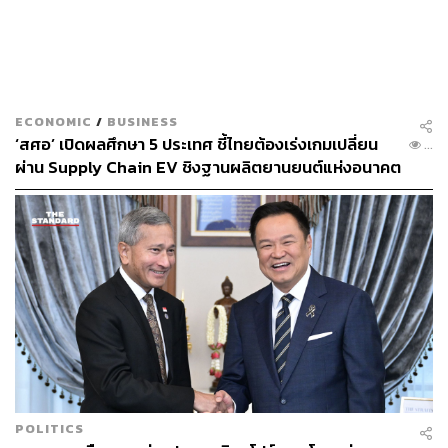
ซีอีโอ LINE MAN Wongnai ทิ้งท้ายว่า เมื่อทุกอย่างเต็มไป
ด้วยความเสี่ยง ธุรกิจจะหยุดนิ่งไม่ได้ ต้องเดินหน้าขยาย
บริการใหม่เพื่อสร้างโอกาสโต จากนี้จึงจะหันมาเน้นให้
บริการส่งสินค้าอุปโภคบริโภค ที่มีอัตราการเติบโตเกือบ 2
เท่าต่อปี รวมถึงให้บริการจัดส่งยา ที่จะช่วยตอบโจทย์ความ
ECONOMIC
/
BUSINESS
ต้องการของกลุ่มลูกค้าเป้าหมายในอนาคต
‘สศอ’ เปิดผลศึกษา 5 ประเทศ ชี้ไทยต้องเร่งเกมเปลี่ยน
...
ผ่าน Supply Chain EV ชิงฐานผลิตยานยนต์แห่งอนาคต
ภาพ:
LINE MAN ตรึง
TAGS:
HYROX
อาหารสุขภาพ
ยอด ชินสุภัคกุล
เงินเฟ้อ
พลังงาน
ค่าธรรมเนียม
EV
LINE MAN Wongnai
น้ำมัน
GP
LOADING...
POLITICS